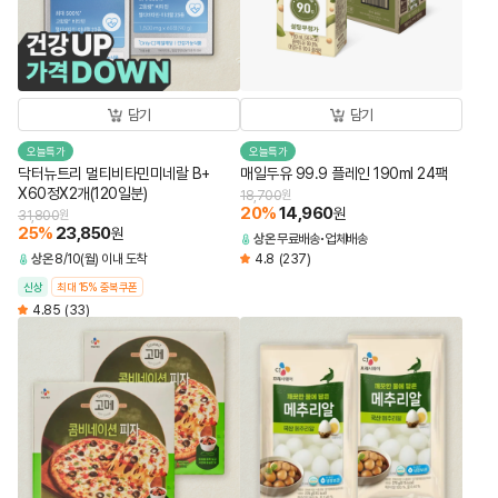
담기
담기
오늘특가
오늘특가
닥터뉴트리 멀티비타민미네랄 B+
매일두유 99.9 플레인 190ml 24팩
X60정X2개(120일분)
18,700
원
20
%
14,960
원
31,800
원
25
%
23,850
원
상온
무료배송
업체배송
상온
8/10(월) 이내 도착
4.8
(237)
신상
최대 15% 중복쿠폰
4.85
(33)