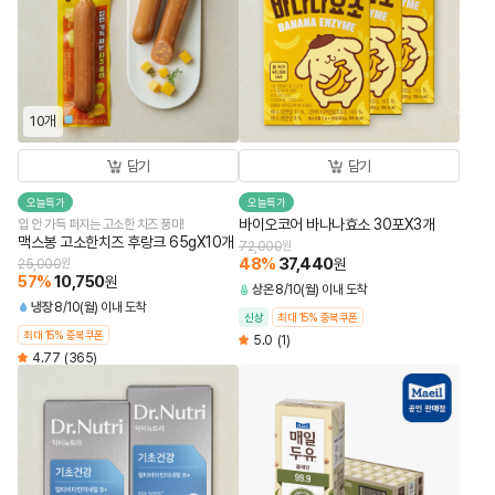
10개
담기
담기
오늘특가
오늘특가
바이오코어 바나나효소 30포X3개
입 안 가득 퍼지는 고소한 치즈 풍미!
맥스봉 고소한치즈 후랑크 65gX10개
72,000
원
48
%
37,440
원
25,000
원
57
%
10,750
원
상온
8/10(월) 이내 도착
냉장
8/10(월) 이내 도착
신상
최대 15% 중복쿠폰
최대 15% 중복쿠폰
5.0
(1)
4.77
(365)