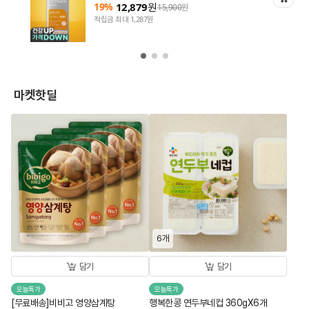
19%
12,879
원
15,900
원
적립금 최대 1,287원
마켓핫딜
6개
담기
담기
오늘특가
오늘특가
[무료배송]비비고 영양삼계탕
행복한콩 연두부네컵 360gX6개