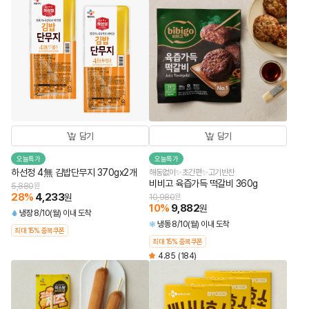
담기
담기
오늘특가
오늘특가
하선정 4無 김밥단무지 370gx2개
해동없이✨초간편✨고기반찬
비비고 육즙가득 떡갈비 360g
5,880
원
28
%
4,233
원
10,980
원
10
%
9,882
원
냉장
8/10(월) 이내 도착
냉동
8/10(월) 이내 도착
최대 15% 중복쿠폰
최대 15% 중복쿠폰
4.85
(184)