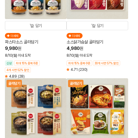
담기
담기
더세페
더세페
파스타소스 골라담기
소스닭가슴살 골라담기
9,980
4,980
원
원
8/10(월) 이내 도착
8/10(월) 이내 도착
신상
최대 15% 중복쿠폰
최대 15% 중복쿠폰
30개 사면 57% 할인
4.71
(230)
4개 사면 52% 할인
4.89
(28)
골라담기
골라담기