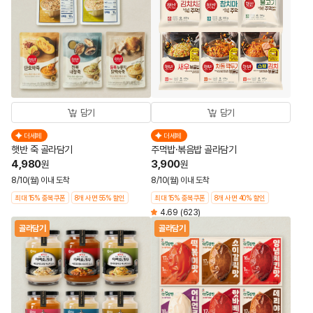
담기
담기
더세페
더세페
햇반 죽 골라담기
주먹밥·볶음밥 골라담기
4,980
3,900
원
원
8/10(월) 이내 도착
8/10(월) 이내 도착
최대 15% 중복쿠폰
8개 사면 55% 할인
최대 15% 중복쿠폰
8개 사면 40% 할인
4.69
(623)
골라담기
골라담기