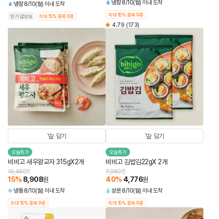
냉장
8/10(월) 이내 도착
냉장
8/10(월) 이내 도착
최대 15% 중복쿠폰
인기 급상승
최대 15% 중복쿠폰
4.79
(173)
담기
담기
오늘특가
오늘특가
비비고 새우왕교자 315gX2개
비비고 김밥김22gX 2개
10,480
원
7,960
원
15
%
8,908
40
%
4,776
원
원
냉동
8/10(월) 이내 도착
상온
8/10(월) 이내 도착
최대 15% 중복쿠폰
최대 15% 중복쿠폰