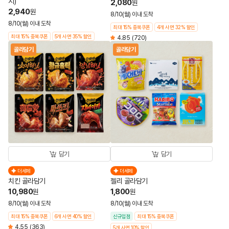
지)
2,080
원
2,940
원
8/10(월) 이내 도착
8/10(월) 이내 도착
최대 15% 중복쿠폰
4개 사면 32% 할인
최대 15% 중복쿠폰
5개 사면 35% 할인
4.85
(720)
골라담기
골라담기
담기
담기
더세페
더세페
치킨 골라담기
젤리 골라담기
10,980
1,800
원
원
8/10(월) 이내 도착
8/10(월) 이내 도착
최대 15% 중복쿠폰
6개 사면 40% 할인
신규입점
최대 15% 중복쿠폰
4.55
(363)
5개 사면 10% 할인