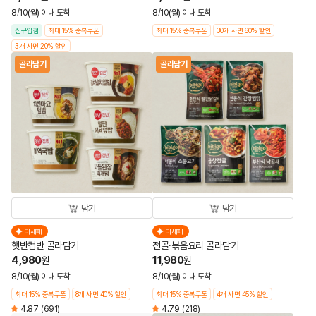
8/10(월) 이내 도착
8/10(월) 이내 도착
신규입점
최대 15% 중복쿠폰
최대 15% 중복쿠폰
30개 사면 60% 할인
3개 사면 20% 할인
골라담기
골라담기
담기
담기
더세페
더세페
햇반컵반 골라담기
전골·볶음요리 골라담기
4,980
11,980
원
원
8/10(월) 이내 도착
8/10(월) 이내 도착
최대 15% 중복쿠폰
8개 사면 40% 할인
최대 15% 중복쿠폰
4개 사면 45% 할인
4.87
(691)
4.79
(218)