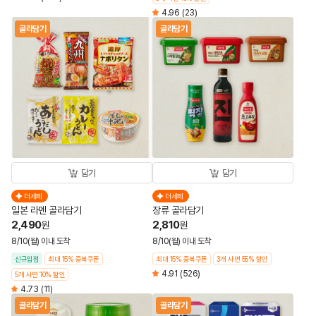
4.96
(23)
골라담기
골라담기
담기
담기
더세페
더세페
일본 라멘 골라담기
장류 골라담기
2,490
2,810
원
원
8/10(월) 이내 도착
8/10(월) 이내 도착
신규입점
최대 15% 중복쿠폰
최대 15% 중복쿠폰
3개 사면 55% 할인
4.91
(526)
5개 사면 10% 할인
4.73
(11)
골라담기
골라담기