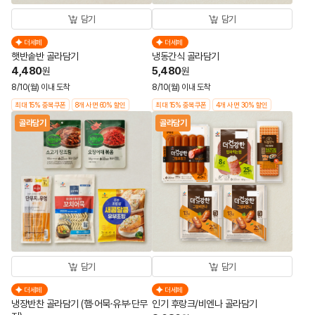
담기
담기
더세페
더세페
햇반솥반 골라담기
냉동간식 골라담기
4,480
5,480
원
원
8/10(월) 이내 도착
8/10(월) 이내 도착
최대 15% 중복쿠폰
8개 사면 60% 할인
최대 15% 중복쿠폰
4개 사면 30% 할인
골라담기
골라담기
담기
담기
더세페
더세페
냉장반찬 골라담기 (햄·어묵·유부·단무
인기 후랑크/비엔나 골라담기