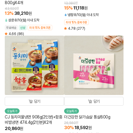
800gX4개
13,080
원
15
%
11,118
원
43,920
원
13
%
38,210
원
냉장
8/10(월) 이내 도착
상온
8/10(월) 이내 도착
최대 15% 중복쿠폰
무료배송
신상
최대 15% 중복쿠폰
4.78
(277)
4.66
(86)
담기
담기
오늘특가
오늘특가
CJ 동치미물냉면 908g(2인분)+함흥
더건강한 닭가슴살 통살800g
비빔냉면 474.4g(2인분)X2개
26,560
원
30
%
18,592
원
20,860
원