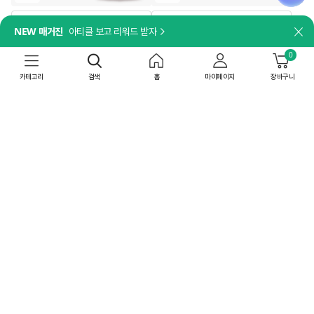
담기
담기
NEW 매거진
아티클 보고 리워드 받자
닫
나트륨 걱정 없이, 깊은 맛은 그대로!
더세페
[박스특가]비비고 저염 사골곰탕
0
[박스특가]얼티브 프로틴 밤맛
500gX18개
250mlX18개
카테고리
검색
홈
마이페이지
장바구니
44,820
원
52,200
원
41
%
26,443
원
60
%
20,880
원
상온
무료배송
공장직배송
상온
8/10(월) 이내 도착
최대 15% 중복쿠폰
무료배송
최대 15% 중복쿠폰
4.86
(337)
박스특가
박스특가
4개
36개
담기
담기