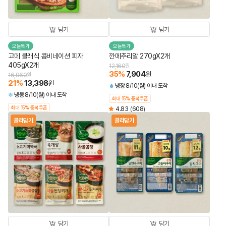
담기
담기
오늘특가
오늘특가
고메 클래식 콤비네이션 피자
깐메추리알 270gX2개
405gX2개
12,160
원
35
%
7,904
원
16,960
원
21
%
13,398
원
냉장
8/10(월) 이내 도착
냉동
8/10(월) 이내 도착
최대 15% 중복쿠폰
최대 15% 중복쿠폰
4.83
(608)
골라담기
골라담기
담기
담기