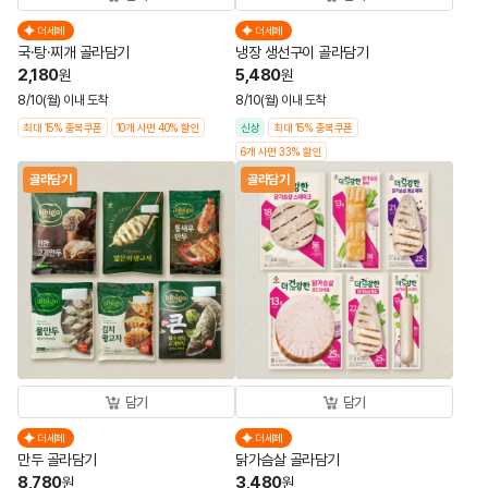
더세페
더세페
국·탕·찌개 골라담기
냉장 생선구이 골라담기
2,180
5,480
원
원
8/10(월) 이내 도착
8/10(월) 이내 도착
최대 15% 중복쿠폰
10개 사면 40% 할인
신상
최대 15% 중복쿠폰
6개 사면 33% 할인
골라담기
골라담기
담기
담기
더세페
더세페
만두 골라담기
닭가슴살 골라담기
8,780
3,480
원
원