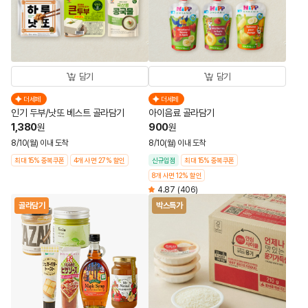
담기
담기
더세페
더세페
인기 두부/낫또 베스트 골라담기
아이음료 골라담기
1,380
900
원
원
8/10(월) 이내 도착
8/10(월) 이내 도착
최대 15% 중복쿠폰
4개 사면 27% 할인
신규입점
최대 15% 중복쿠폰
8개 사면 12% 할인
4.87
(406)
골라담기
박스특가