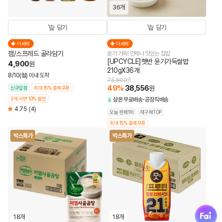
36개
담기
담기
더세페
더세페
잼/스프레드 골라담기
윤기 가득! 언제나 맛있는 집밥
[UPCYCLE]햇반 윤기가득쌀밥
4,900
원
210gX36개
8/10(월) 이내 도착
75,600
원
49
%
38,556
원
신규입점
최대 15% 중복쿠폰
3개 사면 10% 할인
상온
무료배송
공장직배송
4.75
(4)
오늘 판매1위
재구매TOP
최대 15% 중복쿠폰
박스특가
박스특가
fai
18개
18개