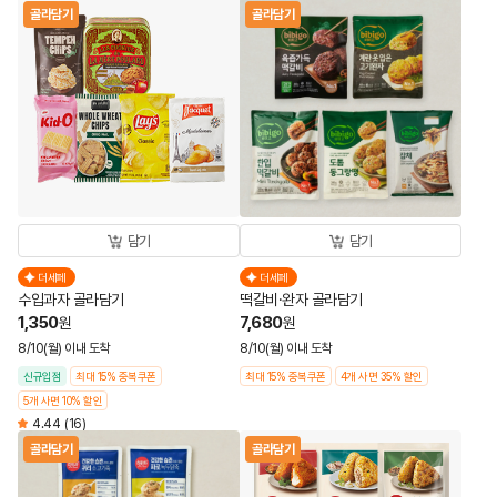
골라담기
골라담기
담기
담기
더세페
더세페
수입과자 골라담기
떡갈비·완자 골라담기
1,350
7,680
원
원
8/10(월) 이내 도착
8/10(월) 이내 도착
신규입점
최대 15% 중복쿠폰
최대 15% 중복쿠폰
4개 사면 35% 할인
5개 사면 10% 할인
4.44
(16)
골라담기
골라담기