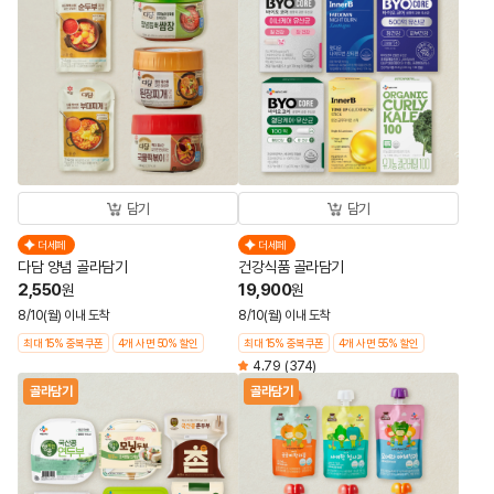
담기
담기
더세페
더세페
다담 양념 골라담기
건강식품 골라담기
2,550
19,900
원
원
8/10(월) 이내 도착
8/10(월) 이내 도착
최대 15% 중복쿠폰
4개 사면 50% 할인
최대 15% 중복쿠폰
4개 사면 55% 할인
4.79
(374)
골라담기
골라담기