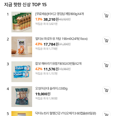
지금 핫한 신상 TOP 15
1
[무료배송]비비고 영양삼계탕800gX4개
니 담기
장바
13%
38,210
원
43,920
원
적립금 최대 3,821원
2
얼티브 파로두유 저당 190mlX24개(1box)
니 담기
장바
43%
17,784
원
31,200
원
적립금 최대 1,778원
3
칼보 해바라기유참치65GX3번들X2개
니 담기
장바
42%
11,576
원
19,960
원
적립금 최대 1,157원
4
오징어순대 슬라이스500g
니 담기
장바
19,000
원
적립금 최대 1,900원
5
닥터뉴트리 혈행건강 rTG오메가3 60캡슐(60일분)
니 담기
장바