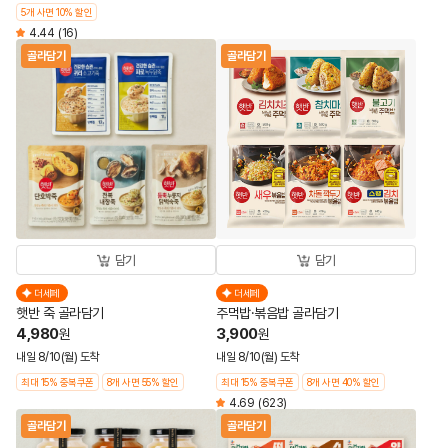
5개 사면 10% 할인
4.44
(16)
골라담기
골라담기
담기
담기
더세페
더세페
햇반 죽 골라담기
주먹밥·볶음밥 골라담기
4,980
3,900
원
원
내일 8/10(월) 도착
내일 8/10(월) 도착
최대 15% 중복쿠폰
8개 사면 55% 할인
최대 15% 중복쿠폰
8개 사면 40% 할인
4.69
(623)
골라담기
골라담기