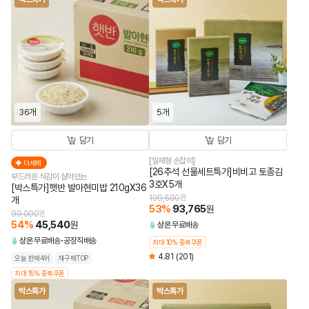
36개
5개
담기
담기
[일체형 손잡이]
더세페
[26추석 선물세트특가]비비고 토종김
부드러운 식감이 살아있는
3호X5개
[박스특가]햇반 발아현미밥 210gX36
199,500
원
개
53
%
93,765
원
99,000
원
54
%
45,540
원
상온
무료배송
상온
무료배송
공장직배송
최대 10% 중복쿠폰
4.81
(201)
오늘 판매4위
재구매TOP
최대 15% 중복쿠폰
박스특가
박스특가