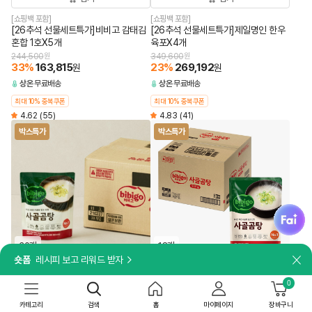
[쇼핑백 포함]
[쇼핑백 포함]
[26추석 선물세트특가]비비고 감태김
[26추석 선물세트특가]제일명인 한우
혼합 1호X5개
육포X4개
244,500
원
349,600
원
33
%
163,815
23
%
269,192
원
원
상온
무료배송
상온
무료배송
최대 10% 중복쿠폰
최대 10% 중복쿠폰
4.62
(55)
4.83
(41)
박스특가
박스특가
fai
30개
18개
숏폼
레시피 보고 리워드 받자
닫
담기
담기
0
8시간 고아내어 깊고 진한 국물 맛
8시간 동안 고아내어 깊고 진한 국물 맛
카테고리
검색
홈
마이페이지
장바구니
[박스특가]비비고 사골곰탕 300gX30
[박스특가]비비고 사골곰탕 500gX18