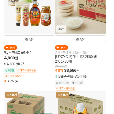
36개
담기
담기
더세페
더세페
잼/스프레드 골라담기
윤기 가득! 언제나 맛있는 집밥
[UPCYCLE]햇반 윤기가득쌀밥
4,900
원
210gX36개
내일 8/10(월) 도착
75,600
원
49
%
38,556
원
신규입점
최대 15% 중복쿠폰
3개 사면 10% 할인
상온
무료배송
공장직배송
4.75
(4)
오늘 판매1위
재구매TOP
최대 15% 중복쿠폰
박스특가
박스특가