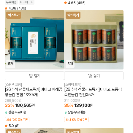
무료배송
재구매TOP
4.65
(465)
4.88
(486)
박스특가
박스특가
5개
5개
담기
담기
[쇼핑백 포함]
[쇼핑백 포함]
[26추석 선물세트특가]비비고 파래곱
[26추석 선물세트특가]비비고 토종김
창돌김 혼합 1호X5개
죽염돌김 캔김X5개
269,500
원
214,000
원
33
%
180,565
35
%
139,100
원
원
상온
무료배송
상온
무료배송
최대 10% 중복쿠폰
최대 10% 중복쿠폰
5.0
(8)
박스특가
박스특가