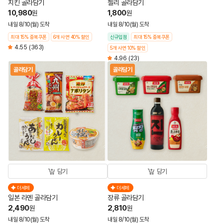
치킨 골라담기
젤리 골라담기
10,980
1,800
원
원
내일 8/10(월) 도착
내일 8/10(월) 도착
최대 15% 중복쿠폰
6개 사면 40% 할인
신규입점
최대 15% 중복쿠폰
4.55
(363)
5개 사면 10% 할인
4.96
(23)
골라담기
골라담기
담기
담기
더세페
더세페
일본 라멘 골라담기
장류 골라담기
2,490
2,810
원
원
내일 8/10(월) 도착
내일 8/10(월) 도착