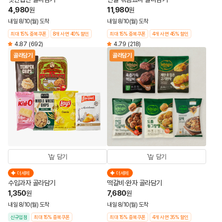
4,980
11,980
원
원
내일 8/10(월) 도착
내일 8/10(월) 도착
최대 15% 중복쿠폰
8개 사면 40% 할인
최대 15% 중복쿠폰
4개 사면 45% 할인
4.87
(692)
4.79
(218)
골라담기
골라담기
담기
담기
더세페
더세페
수입과자 골라담기
떡갈비·완자 골라담기
1,350
7,680
원
원
내일 8/10(월) 도착
내일 8/10(월) 도착
신규입점
최대 15% 중복쿠폰
최대 15% 중복쿠폰
4개 사면 35% 할인