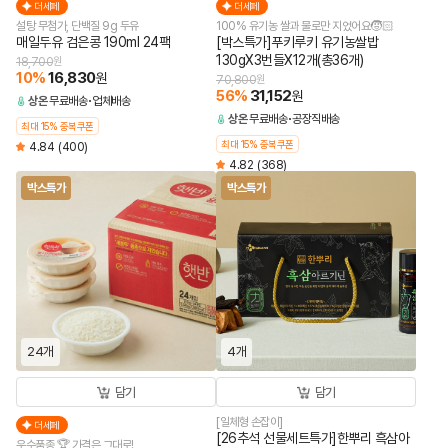
더세페
더세페
설탕 무첨가, 단백질 9g 두유
100% 유기농 쌀과 물로만 지었어요🧒🏻
매일두유 검은콩 190ml 24팩
[박스특가]푸키루키 유기농쌀밥
130gX3번들X12개(총36개)
18,700
원
10
%
16,830
원
70,800
원
56
%
31,152
원
상온
무료배송
업체배송
상온
무료배송
공장직배송
최대 15% 중복쿠폰
최대 15% 중복쿠폰
4.84
(400)
4.82
(368)
박스특가
박스특가
24개
4개
담기
담기
[일체형 손잡이]
더세페
[26추석 선물세트특가]한뿌리 흑삼아
우수품종 🏆 가격은 그대로!