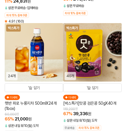
11
%
24,831
원
상온
무료배송
상온
무료배송
업체배송
최대 10% 중복쿠폰
최대 15% 중복쿠폰
4.91
(160)
박스특가
박스특가
24개
40개
담기
담기
더세페
더세페
햇반 파로 누룽지차 500mlX24개
[박스특가]맛콩 검은콩 50gX40개
(1box)
119,200
원
67
%
39,336
원
60,000
원
65
%
21,000
원
상온
내일 8/10(월) 도착
상온
내일 8/10(월) 도착
무료배송
최대 15% 중복쿠폰