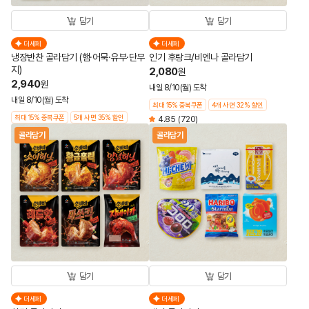
담기
담기
더세페
더세페
냉장반찬 골라담기 (햄·어묵·유부·단무
인기 후랑크/비엔나 골라담기
지)
2,080
원
2,940
원
내일 8/10(월) 도착
내일 8/10(월) 도착
최대 15% 중복쿠폰
4개 사면 32% 할인
최대 15% 중복쿠폰
5개 사면 35% 할인
4.85
(720)
골라담기
골라담기
담기
담기
더세페
더세페