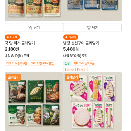
담기
담기
더세페
더세페
국·탕·찌개 골라담기
냉장 생선구이 골라담기
2,180
5,480
원
원
내일 8/10(월) 도착
내일 8/10(월) 도착
최대 15% 중복쿠폰
10개 사면 40% 할인
신상
최대 15% 중복쿠폰
6개 사면 33% 할인
골라담기
골라담기