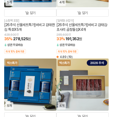
5개
4개
담기
담기
[쇼핑백 포함]
[일체형 손잡이]
[26추석 선물세트특가]비비고 감태캔
[26추석 선물세트특가]비비고 감태김·
김 특호X5개
초사리 곱창돌김X4개
428,500
원
285,600
원
35
%
278,525
33
%
191,352
원
원
상온
무료배송
상온
무료배송
최대 10% 중복쿠폰
최대 10% 중복쿠폰
4.89
(19)
박스특가
박스특가
5개
4개
담기
담기