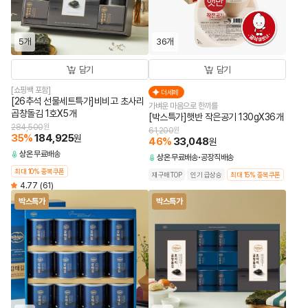
5개
36개
담기
담기
[쇼핑백 포함]
더세페
[26추석 선물세트특가]비비고 초사리
가벼운 마음으로 한끼를
곱창돌김 1호X5개
[박스특가]햇반 작은공기 130gX36개
284,500
원
61,200
원
35
%
184,925
원
46
%
33,048
원
상온
무료배송
상온
무료배송
공장직배송
최대 10% 중복쿠폰
재구매TOP
인기 급상승
최대 15% 중복쿠폰
4.77
(61)
박스특가
박스특가