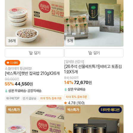
36개
5개
담기
담기
[일체형 손잡이]
더세페
[26추석 선물세트특가]비비고 토종김
소믈리에의 황금배합!
1호X5개
[박스특가]햇반 잡곡밥 210gX36개
84,500
원
99,000
원
14
%
72,670
원
55
%
44,550
원
상온
무료배송
상온
무료배송
공장직배송
최대 10% 중복쿠폰
재구매TOP
인기 급상승
최대 15% 중복쿠폰
4.78
(100)
박스특가
박스특가