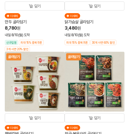
담기
담기
더세페
더세페
만두 골라담기
닭가슴살 골라담기
8,780
3,480
원
원
내일 8/10(월) 도착
내일 8/10(월) 도착
신규입점
최대 15% 중복쿠폰
최대 15% 중복쿠폰
30개 사면 60% 할인
3개 사면 20% 할인
골라담기
골라담기
담기
담기
더세페
더세페
햇반컵반 골라담기
전골·볶음요리 골라담기