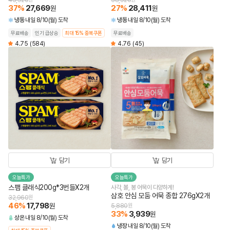
43,920
38,920
37
%
27,669
27
%
28,411
원
원
냉동
내일 8/10(월) 도착
냉동
내일 8/10(월) 도착
무료배송
인기 급상승
최대 15% 중복쿠폰
무료배송
4.75
(584)
4.76
(45)
담기
담기
오늘특가
오늘특가
스팸 클래식200g*3번들X2개
사각, 볼, 봉 어묵이 다양하게!
삼호 안심 모둠 어묵 종합 276gX2개
32,960
원
46
%
17,798
원
5,880
원
33
%
3,939
원
상온
내일 8/10(월) 도착
냉장
내일 8/10(월) 도착