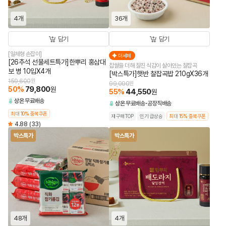
4개
36개
담기
담기
[일체형 손잡이]
더세페
[26추석 선물세트특가]한뿌리 홍삼대
찹쌀을 더해 찰진 식감이 살아있는 찰잡곡
보 병 10입X4개
[박스특가]햇반 찰잡곡밥 210gX36개
159,600
원
99,000
원
50
%
79,800
원
55
%
44,550
원
상온
무료배송
상온
무료배송
공장직배송
최대 10% 중복쿠폰
재구매TOP
인기 급상승
최대 15% 중복쿠폰
4.88
(33)
박스특가
박스특가
48개
4개