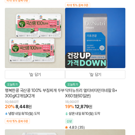
최대 15% 중복쿠폰
최대 15% 중복쿠폰
담기
담기
오늘특가
오늘특가
행복한콩 국산콩 100% 부침찌개 두부
닥터뉴트리 멀티비타민미네랄 B+
300gX2개입X2개
X60정(60일분)
10,560
원
15,900
원
20
%
8,448
19
%
12,879
원
원
냉장
내일 8/10(월) 도착
상온
내일 8/10(월) 도착
최대 15% 중복쿠폰
신상
4.83
(35)