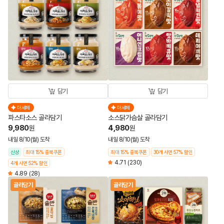
담기
담기
더세페
더세페
파스타소스 골라담기
소스닭가슴살 골라담기
9,980
4,980
원
원
내일 8/10(월) 도착
내일 8/10(월) 도착
신상
최대 15% 중복쿠폰
최대 15% 중복쿠폰
30개 사면 57% 할인
4.71
(230)
4개 사면 52% 할인
4.89
(28)
골라담기
골라담기