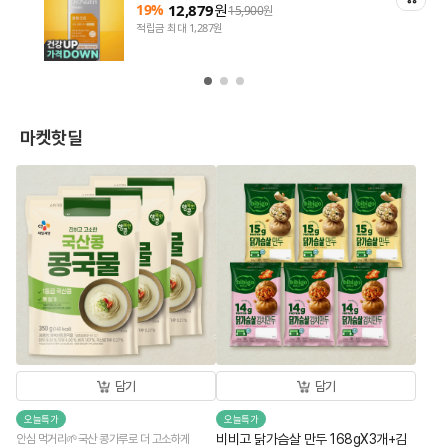
19%
12,879
원
15,900
원
적립금 최대 1,287원
마켓핫딜
담기
담기
오늘특가
오늘특가
비비고 닭가슴살 만두 168gX3개+김
안심 먹거리🌱국산 콩가루로 더 고소하게