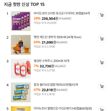
지금 핫한 신상 TOP 15
1
바이오코어 쓰리핏 유산균 다이어트 30캡슐X4개
니 담기
장바
26%
236,504
원
319,600
원
적립금 최대 23,650원
2
햇반 레드빈 호박차 500mlX24개(1box)
니 담기
장바
65%
21,000
원
60,000
원
적립금 최대 2,100원
3
땡모반 수박주스 200mlX10개
니 담기
장바
7%
32,736
원
35,200
원
적립금 최대 3,273원
4
칼보 올리브오일참치65GX3번들X3개
니 담기
장바
47%
23,818
원
44,940
원
적립금 최대 2,381원
5
닥터뉴트리 혈행건강 rTG오메가3 60캡슐(60일분)
니 담기
장바