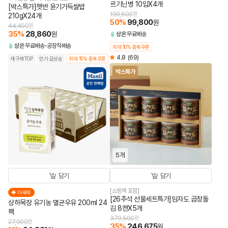
르기닌병 10입X4개
[박스특가]햇반 윤기가득쌀밥
199,600
원
210gX24개
50
%
99,800
원
44,400
원
35
%
28,860
원
상온
무료배송
상온
무료배송
공장직배송
최대 10% 중복쿠폰
4.8
(69)
재구매TOP
인기 급상승
최대 15% 중복쿠폰
박스특가
5개
담기
담기
[쇼핑백 포함]
더세페
[26추석 선물세트특가]임자도 곱창돌
상하목장 유기농 멸균우유 200ml 24
김 8캔X5개
팩
379,500
원
27,900
원
35
%
246,675
원