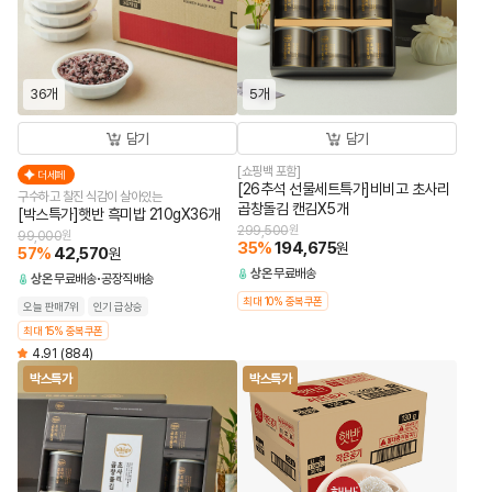
36개
5개
담기
담기
[쇼핑백 포함]
더세페
[26추석 선물세트특가]비비고 초사리
구수하고 찰진 식감이 살아있는
곱창돌김 캔김X5개
[박스특가]햇반 흑미밥 210gX36개
299,500
원
99,000
원
35
%
194,675
원
57
%
42,570
원
상온
무료배송
상온
무료배송
공장직배송
최대 10% 중복쿠폰
오늘 판매7위
인기 급상승
최대 15% 중복쿠폰
4.91
(884)
박스특가
박스특가