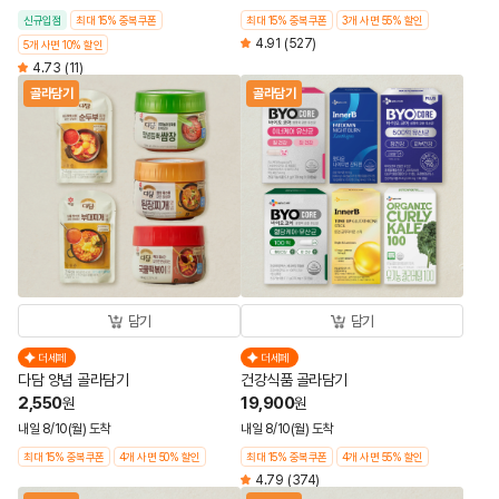
신규입점
최대 15% 중복쿠폰
최대 15% 중복쿠폰
3개 사면 55% 할인
4.91
(527)
5개 사면 10% 할인
4.73
(11)
골라담기
골라담기
담기
담기
더세페
더세페
다담 양념 골라담기
건강식품 골라담기
2,550
19,900
원
원
내일 8/10(월) 도착
내일 8/10(월) 도착
최대 15% 중복쿠폰
4개 사면 50% 할인
최대 15% 중복쿠폰
4개 사면 55% 할인
4.79
(374)