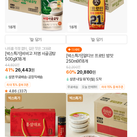
18개
18개
담기
담기
나트륨 걱정 없이, 깊은 맛은 그대로!
더세페
[박스특가]비비고 저염 사골곰탕
[박스특가]얼티브 프로틴 밤맛
500gX18개
250mlX18개
44,820
원
52,200
원
41
%
26,443
원
60
%
20,880
원
상온
무료배송
공장직배송
상온
내일 8/10(월) 도착
최대 15% 중복쿠폰
무료배송
오늘 판매8위
최대 15% 중복쿠폰
4.86
(337)
박스특가
박스특가