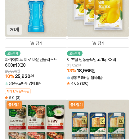
담기
담기
오늘특가
오늘특가
파워에이드 제로 마운틴블라스트
이츠웰 냉동골드망고 1kgX3팩
600ml X20
21,800
원
13
%
18,966
원
28,800
원
10
%
25,920
원
냉동
무료배송
업체배송
상온
무료배송
업체배송
4.65
(130)
최대 15% 중복쿠폰
5.0
(3)
골라담기
골라담기