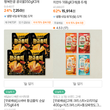
행복한콩 콩국물350gX3개
치만두 168gX3개(총 6개)
9,540
원
41,880
원
24
%
7,250
원
62
%
15,914
원
냉장
내일 8/10(월) 도착
냉동
내일 8/10(월) 도착
재구매TOP
인기 급상승
최대 15% 중복쿠폰
무료배송
최대 15% 중복쿠폰
4.53
(17)
담기
담기
오늘특가
오늘특가
배달보다 빠른 바삭혁명!
핫도그 🥇1등 브랜드 고메!
[무료배송]소바바 황금홀릭 순살
[무료배송]고메 크리스피+오리지널
375gX4개
400g+치즈크리스피+통모짜핫도그
340g (총 4개)
원
원