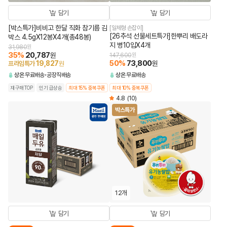
담기
담기
[박스특가]비비고 한달 직화 참기름 김
[일체형 손잡이]
[26추석 선물세트특가]한뿌리 배도라
박스 4.5gX12봉X4개(총48봉)
지 병10입X4개
31,980
원
35
%
20,787
원
147,600
원
50
%
73,800
19,827
원
프라임특가
원
상온
무료배송
공장직배송
상온
무료배송
재구매TOP
인기 급상승
최대 15% 중복쿠폰
최대 10% 중복쿠폰
4.8
(10)
박스특가
12개
담기
담기