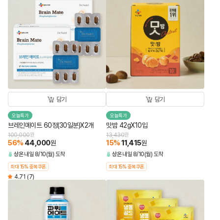
담기
담기
오늘특가
오늘특가
브레인메이트 60정(30일분)X2개
맛밤 42gX10입
100,000
원
13,430
원
56
%
44,000
15
%
11,415
원
원
상온
내일 8/10(월) 도착
상온
내일 8/10(월) 도착
최대 15% 중복쿠폰
최대 15% 중복쿠폰
4.71
(7)