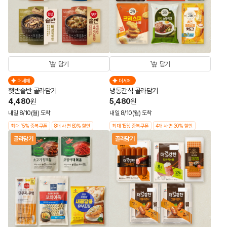
담기
담기
더세페
더세페
햇반솥반 골라담기
냉동간식 골라담기
4,480
5,480
원
원
내일 8/10(월) 도착
내일 8/10(월) 도착
최대 15% 중복쿠폰
8개 사면 60% 할인
최대 15% 중복쿠폰
4개 사면 30% 할인
골라담기
골라담기