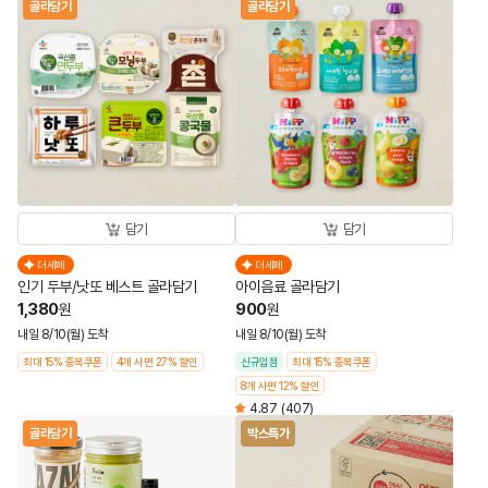
골라담기
골라담기
담기
담기
더세페
더세페
인기 두부/낫또 베스트 골라담기
아이음료 골라담기
1,380
900
원
원
내일 8/10(월) 도착
내일 8/10(월) 도착
최대 15% 중복쿠폰
4개 사면 27% 할인
신규입점
최대 15% 중복쿠폰
8개 사면 12% 할인
4.87
(407)
골라담기
박스특가