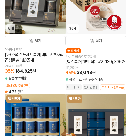
5개
36개
담기
담기
[쇼핑백 포함]
더세페
[26추석 선물세트특가]비비고 초사리
가벼운 마음으로 한끼를
곱창돌김 1호X5개
[박스특가]햇반 작은공기 130gX36개
284,500
원
61,200
원
35
%
184,925
원
46
%
33,048
원
상온
무료배송
상온
무료배송
공장직배송
최대 10% 중복쿠폰
재구매TOP
인기 급상승
최대 15% 중복쿠폰
4.77
(61)
박스특가
박스특가