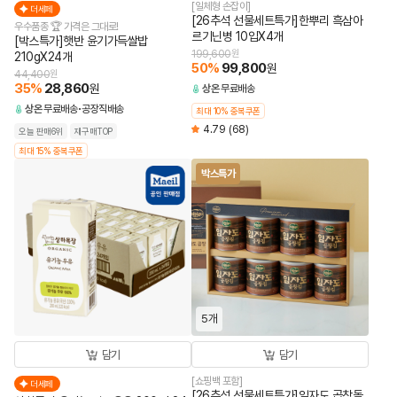
[일체형 손잡이]
더세페
[26추석 선물세트특가]한뿌리 흑삼아
우수품종 🏆 가격은 그대로!
르기닌병 10입X4개
[박스특가]햇반 윤기가득쌀밥
199,600
원
210gX24개
50
%
99,800
원
44,400
원
35
%
28,860
원
상온
무료배송
상온
무료배송
공장직배송
최대 10% 중복쿠폰
4.79
(68)
오늘 판매6위
재구매TOP
최대 15% 중복쿠폰
박스특가
5개
담기
담기
[쇼핑백 포함]
더세페
[26추석 선물세트특가]임자도 곱창돌