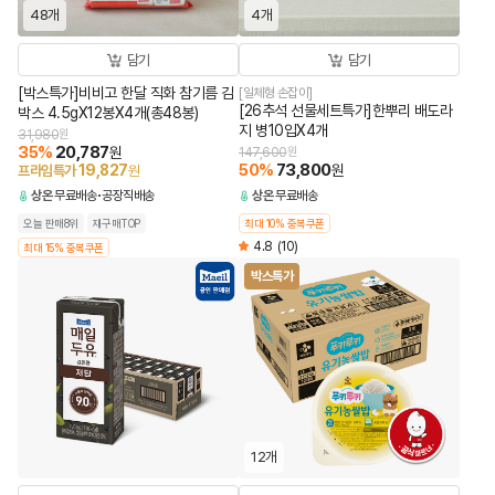
48개
4개
담기
담기
[박스특가]비비고 한달 직화 참기름 김
[일체형 손잡이]
[26추석 선물세트특가]한뿌리 배도라
박스 4.5gX12봉X4개(총48봉)
지 병10입X4개
31,980
원
35
%
20,787
원
147,600
원
50
%
73,800
19,827
원
프라임특가
원
상온
무료배송
공장직배송
상온
무료배송
오늘 판매8위
재구매TOP
최대 10% 중복쿠폰
4.8
(10)
최대 15% 중복쿠폰
박스특가
12개