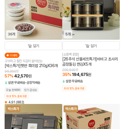
36개
5개
담기
담기
[쇼핑백 포함]
더세페
[26추석 선물세트특가]비비고 초사리
구수하고 찰진 식감이 살아있는
곱창돌김 캔김X5개
[박스특가]햇반 흑미밥 210gX36개
299,500
원
99,000
원
35
%
194,675
원
57
%
42,570
원
상온
무료배송
상온
무료배송
공장직배송
최대 10% 중복쿠폰
오늘 판매9위
인기 급상승
최대 15% 중복쿠폰
4.91
(882)
박스특가
박스특가