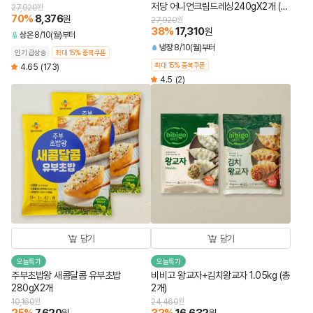
저당 어니언크림드레싱240gX2개 (총
27,920
원
70
%
8,376
원
4개)
27,920
원
38
%
17,310
원
상온
8/10(월)부터
냉장
8/10(월)부터
인기 급상승
최대 15% 중복쿠폰
최대 15% 중복쿠폰
4.65
(173)
4.5
(2)
담기
담기
오늘특가
오늘특가
주부초밥왕 새콤달콤 유부초밥
비비고 왕교자+김치왕교자 1.05kg (총
280gX2개
2개)
10,160
원
24,460
원