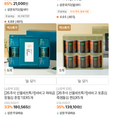
65
%
21,000
원
상온
8/10(월)부터
상온
8/10(월)부터
무료배송
최대 15% 중복쿠폰
무료배송
재구매TOP
4.65
(465)
4.88
(485)
박스특가
박스특가
5개
5개
담기
담기
[쇼핑백 포함]
[쇼핑백 포함]
[26추석 선물세트특가]비비고 파래곱
[26추석 선물세트특가]비비고 토종김
창돌김 혼합 1호X5개
죽염돌김 캔김X5개
269,500
원
214,000
원
33
%
180,565
35
%
139,100
원
원
상온
무료배송
상온
무료배송