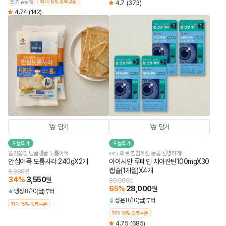
인기 급상승
최대 15% 중복쿠폰
4.7
(373)
4.74
(142)
담기
담기
오늘특가
오늘특가
쫄깃쫄깃 탱글탱글 도톰어묵
👀노화로 침침해진 눈을 선명하게!
안심어묵 도톰사각 240gX2개
아이시안 루테인 지아잔틴100mgX30
캡슐(1개월)X4개
5,380
원
34
%
3,550
원
80,000
원
65
%
28,000
원
냉장
8/10(월)부터
상온
8/10(월)부터
최대 15% 중복쿠폰
최대 15% 중복쿠폰
4.75
(685)