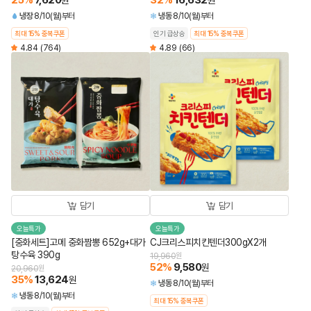
25
%
7,620
32
%
16,632
원
원
냉장
8/10(월)부터
냉동
8/10(월)부터
최대 15% 중복쿠폰
인기 급상승
최대 15% 중복쿠폰
4.84
(764)
4.89
(66)
담기
담기
오늘특가
오늘특가
[중화세트]고메 중화짬뽕 652g+대가
CJ크리스피치킨텐더300gX2개
탕수육 390g
19,960
원
52
%
9,580
원
20,960
원
35
%
13,624
원
냉동
8/10(월)부터
냉동
8/10(월)부터
최대 15% 중복쿠폰