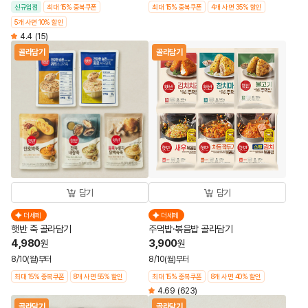
신규입점
최대 15% 중복쿠폰
최대 15% 중복쿠폰
4개 사면 35% 할인
5개 사면 10% 할인
4.4
(15)
골라담기
골라담기
담기
담기
더세페
더세페
햇반 죽 골라담기
주먹밥·볶음밥 골라담기
4,980
3,900
원
원
8/10(월)부터
8/10(월)부터
최대 15% 중복쿠폰
8개 사면 55% 할인
최대 15% 중복쿠폰
8개 사면 40% 할인
4.69
(623)
골라담기
골라담기