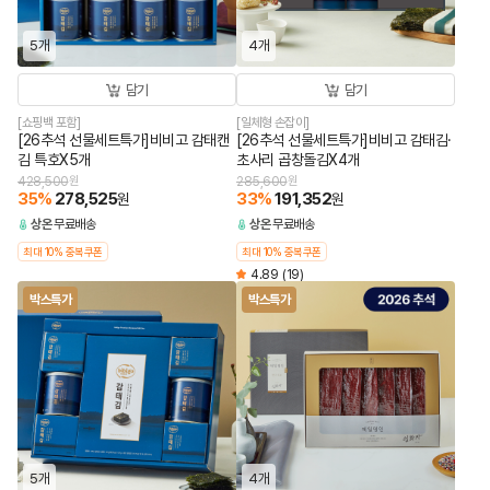
5개
4개
담기
담기
[쇼핑백 포함]
[일체형 손잡이]
[26추석 선물세트특가]비비고 감태캔
[26추석 선물세트특가]비비고 감태김·
김 특호X5개
초사리 곱창돌김X4개
428,500
원
285,600
원
35
%
278,525
33
%
191,352
원
원
상온
무료배송
상온
무료배송
최대 10% 중복쿠폰
최대 10% 중복쿠폰
4.89
(19)
박스특가
박스특가
5개
4개