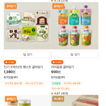
4.79
(374)
골라담기
골라담기
담기
담기
더세페
더세페
인기 두부/낫또 베스트 골라담기
아이음료 골라담기
1,380
900
원
원
8/10(월)부터
8/10(월)부터
최대 15% 중복쿠폰
4개 사면 27% 할인
신규입점
최대 15% 중복쿠폰
8개 사면 12% 할인
4.87
(405)
골라담기
박스특가