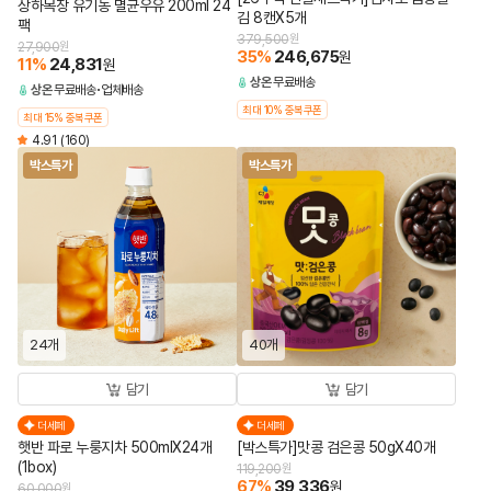
상하목장 유기농 멸균우유 200ml 24
김 8캔X5개
팩
379,500
원
27,900
원
35
%
246,675
원
11
%
24,831
원
상온
무료배송
상온
무료배송
업체배송
최대 10% 중복쿠폰
최대 15% 중복쿠폰
4.91
(160)
박스특가
박스특가
24개
40개
담기
담기
더세페
더세페
햇반 파로 누룽지차 500mlX24개
[박스특가]맛콩 검은콩 50gX40개
(1box)
119,200
원
67
%
39,336
원
60,000
원