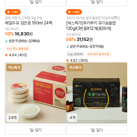
담기
담기
더세페
더세페
설탕 무첨가, 단백질 9g 두유
100% 유기농 쌀과 물로만 지었어요🧒🏻
매일두유 검은콩 190ml 24팩
[박스특가]푸키루키 유기농쌀밥
130gX3번들X12개(총36개)
18,700
원
10
%
16,830
원
70,800
원
56
%
31,152
원
상온
무료배송
업체배송
상온
무료배송
공장직배송
최대 15% 중복쿠폰
오늘 판매3위
최대 15% 중복쿠폰
4.84
(400)
4.82
(366)
박스특가
박스특가
24개
4개
담기
담기