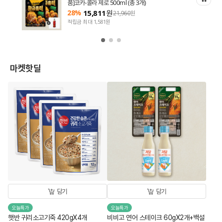
품]코카-콜라 제로 500ml (총 3개)
28%
15,811
원
21,960
원
적립금 최대 1,581원
마켓핫딜
담기
담기
오늘특가
오늘특가
햇반 귀리소고기죽 420gX4개
비비고 연어 스테이크 60gX2개+백설