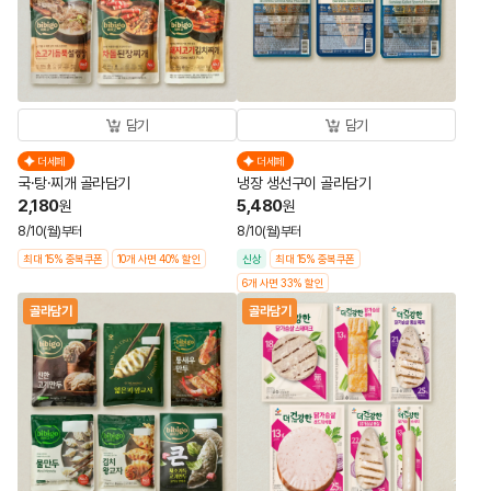
담기
담기
더세페
더세페
국·탕·찌개 골라담기
냉장 생선구이 골라담기
2,180
5,480
원
원
8/10(월)부터
8/10(월)부터
최대 15% 중복쿠폰
10개 사면 40% 할인
신상
최대 15% 중복쿠폰
6개 사면 33% 할인
골라담기
골라담기