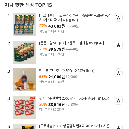
지금 핫한 신상 TOP 15
1
[무료배송]비비고 순살생선구이 4종(연어+고등어+삼
니 담기
장바
치+가자미 각 2개씩) (총 8개)
27%
43,683
원
59,840
원
적립금 최대 4,368원
2
[든든보양 SET]비비고 윤주모 삼계탕 850gX4개
니 담기
장바
23%
39,978
원
51,920
원
적립금 최대 3,997원
3
햇반 레드빈 호박차 500mlX24개(1box)
니 담기
장바
65%
21,000
원
60,000
원
적립금 최대 2,100원
4
햇반 구수한쌀밥 200gx4개입X6개(총 24개)(1box)
니 담기
장바
30%
33,516
원
47,880
원
적립금 최대 3,351원
5
[무료배송]소바바 황금홀릭 반마리 410gX2개+[사은
니 담기
장바