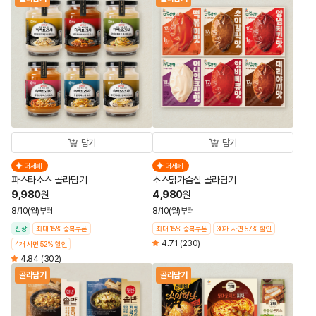
담기
담기
더세페
더세페
파스타소스 골라담기
소스닭가슴살 골라담기
9,980
4,980
원
원
8/10(월)부터
8/10(월)부터
신상
최대 15% 중복쿠폰
최대 15% 중복쿠폰
30개 사면 57% 할인
4.71
(230)
4개 사면 52% 할인
4.84
(302)
골라담기
골라담기