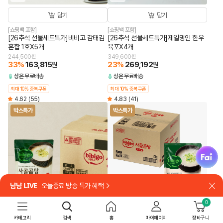
담기
담기
[쇼핑백 포함]
[쇼핑백 포함]
[26추석 선물세트특가]비비고 감태김
[26추석 선물세트특가]제일명인 한우
혼합 1호X5개
육포X4개
244,500
원
349,600
원
33
%
163,815
23
%
269,192
원
원
상온
무료배송
상온
무료배송
최대 10% 중복쿠폰
최대 10% 중복쿠폰
4.62
(55)
4.83
(41)
박스특가
박스특가
fai
냠냠 LIVE
오늘종료 방송 특가 혜택
닫
30개
18개
0
담기
담기
카테고리
검색
홈
마이페이지
장바구니