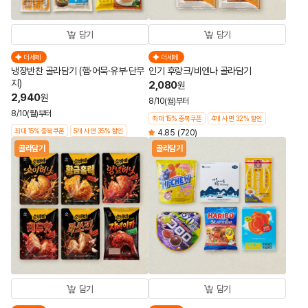
담기
담기
더세페
더세페
냉장반찬 골라담기 (햄·어묵·유부·단무
인기 후랑크/비엔나 골라담기
지)
2,080
원
2,940
원
8/10(월)부터
8/10(월)부터
최대 15% 중복쿠폰
4개 사면 32% 할인
최대 15% 중복쿠폰
5개 사면 35% 할인
4.85
(720)
골라담기
골라담기
담기
담기