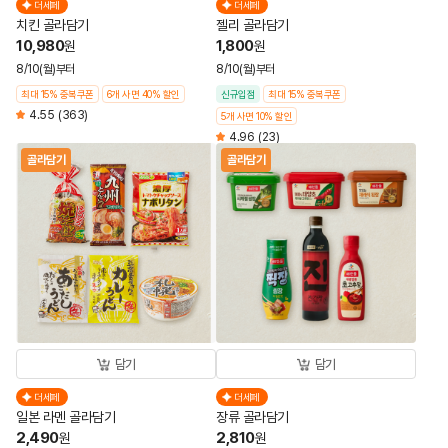
더세페
더세페
치킨 골라담기
젤리 골라담기
10,980
1,800
원
원
8/10(월)부터
8/10(월)부터
최대 15% 중복쿠폰
6개 사면 40% 할인
신규입점
최대 15% 중복쿠폰
4.55
(363)
5개 사면 10% 할인
4.96
(23)
골라담기
골라담기
담기
담기
더세페
더세페
일본 라멘 골라담기
장류 골라담기
2,490
2,810
원
원