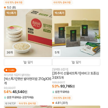
최대 10% 중복쿠폰
최대 10% 중복쿠폰
5.0
(8)
박스특가
박스특가
36개
5개
담기
담기
[일체형 손잡이]
더세페
[26추석 선물세트특가]비비고 토종김
부드러운 식감이 살아있는
3호X5개
[박스특가]햇반 발아현미밥 210gX36
199,500
원
개
53
%
93,765
원
99,000
원
54
%
45,540
원
상온
무료배송
상온
무료배송
공장직배송
최대 10% 중복쿠폰
4.81
(201)
재구매TOP
최대 15% 중복쿠폰