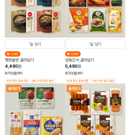
담기
담기
더세페
더세페
햇반솥반 골라담기
냉동간식 골라담기
4,480
5,480
원
원
8/10(월)부터
8/10(월)부터
최대 15% 중복쿠폰
8개 사면 60% 할인
최대 15% 중복쿠폰
4개 사면 30% 할인
골라담기
골라담기