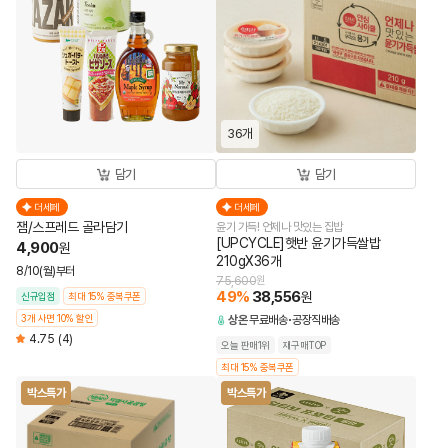
36개
담기
담기
더세페
더세페
잼/스프레드 골라담기
윤기 가득! 언제나 맛있는 집밥
[UPCYCLE]햇반 윤기가득쌀밥
4,900
원
210gX36개
8/10(월)부터
75,600
원
49
%
38,556
원
신규입점
최대 15% 중복쿠폰
3개 사면 10% 할인
상온
무료배송
공장직배송
4.75
(4)
오늘 판매1위
재구매TOP
최대 15% 중복쿠폰
박스특가
박스특가