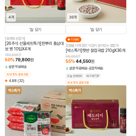
4개
36개
담기
담기
[일체형 손잡이]
더세페
[26추석 선물세트특가]한뿌리 홍삼대
찹쌀을 더해 찰진 식감이 살아있는 찰잡곡
보 병 10입X4개
[박스특가]햇반 찰잡곡밥 210gX36개
159,600
원
99,000
원
50
%
79,800
원
55
%
44,550
원
상온
무료배송
상온
무료배송
공장직배송
최대 10% 중복쿠폰
오늘 판매5위
재구매TOP
4.88
(32)
최대 15% 중복쿠폰
박스특가
박스특가