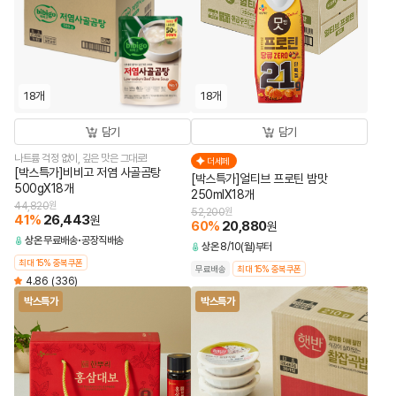
18개
18개
담기
담기
나트륨 걱정 없이, 깊은 맛은 그대로!
더세페
[박스특가]비비고 저염 사골곰탕
[박스특가]얼티브 프로틴 밤맛
500gX18개
250mlX18개
44,820
원
52,200
원
41
%
26,443
원
60
%
20,880
원
상온
무료배송
공장직배송
상온
8/10(월)부터
최대 15% 중복쿠폰
무료배송
최대 15% 중복쿠폰
4.86
(336)
박스특가
박스특가