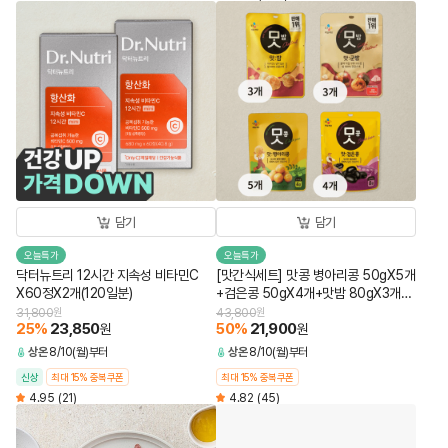
담기
담기
오늘특가
오늘특가
닥터뉴트리 12시간 지속성 비타민C
[맛간식세트] 맛콩 병아리콩 50gX5개
X60정X2개(120일분)
+검은콩 50gX4개+맛밤 80gX3개
+맛군밤 60gX3개 (총 15개)
31,800
원
43,800
원
25
%
23,850
50
%
21,900
원
원
상온
8/10(월)부터
상온
8/10(월)부터
신상
최대 15% 중복쿠폰
최대 15% 중복쿠폰
4.95
(21)
4.82
(45)