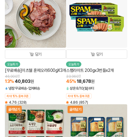
담기
담기
오늘특가
오늘특가
[무료배송]이츠웰 훈제오리600gX3개
스팸라이트 200gx3번들x2개
46,900
원
33,960
원
13
%
40,803
45
%
18,678
원
원
냉장
무료배송
업체배송
상온
8/10(월)부터
최대 15% 중복쿠폰
최대 15% 중복쿠폰
4.76
(328)
4.86
(857)
골라담기
골라담기