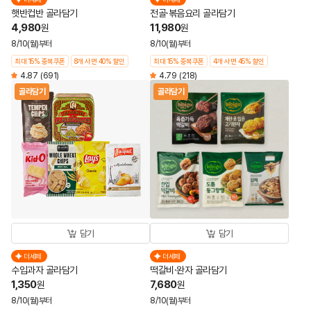
햇반컵반 골라담기
전골·볶음요리 골라담기
4,980
11,980
원
원
8/10(월)부터
8/10(월)부터
최대 15% 중복쿠폰
8개 사면 40% 할인
최대 15% 중복쿠폰
4개 사면 45% 할인
4.87
(691)
4.79
(218)
골라담기
골라담기
담기
담기
더세페
더세페
수입과자 골라담기
떡갈비·완자 골라담기
1,350
7,680
원
원
8/10(월)부터
8/10(월)부터