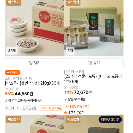
박스특가
박스특가
36개
5개
담기
담기
[일체형 손잡이]
더세페
[26추석 선물세트특가]비비고 토종김
소믈리에의 황금배합!
1호X5개
[박스특가]햇반 잡곡밥 210gX36개
84,500
원
99,000
원
14
%
72,670
원
55
%
44,550
원
상온
무료배송
상온
무료배송
공장직배송
최대 10% 중복쿠폰
재구매TOP
인기 급상승
최대 15% 중복쿠폰
4.78
(100)
박스특가
박스특가