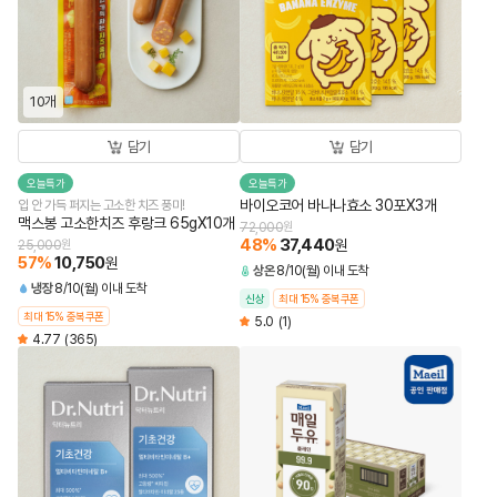
10개
담기
담기
오늘특가
오늘특가
바이오코어 바나나효소 30포X3개
입 안 가득 퍼지는 고소한 치즈 풍미!
맥스봉 고소한치즈 후랑크 65gX10개
72,000
원
48
%
37,440
원
25,000
원
57
%
10,750
원
상온
8/10(월) 이내 도착
냉장
8/10(월) 이내 도착
신상
최대 15% 중복쿠폰
최대 15% 중복쿠폰
5.0
(1)
4.77
(365)