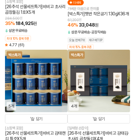
[쇼핑백 포함]
더세페
[26추석 선물세트특가]비비고 초사리
가벼운 마음으로 한끼를
곱창돌김 1호X5개
[박스특가]햇반 작은공기 130gX36개
284,500
원
61,200
원
35
%
184,925
원
46
%
33,048
원
상온
무료배송
상온
무료배송
공장직배송
최대 10% 중복쿠폰
오늘 판매7위
재구매TOP
4.77
(61)
최대 15% 중복쿠폰
박스특가
박스특가
5개
4개
담기
담기
[쇼핑백 포함]
[일체형 손잡이]
[26추석 선물세트특가]비비고 감태캔
[26추석 선물세트특가]비비고 감태김·
김 특호X5개
초사리 곱창돌김X4개