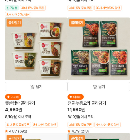
8/10(월) 이내 도착
8/10(월) 이내 도착
신규입점
최대 15% 중복쿠폰
최대 15% 중복쿠폰
30개 사면 60% 할인
3개 사면 20% 할인
골라담기
골라담기
담기
담기
더세페
더세페
햇반컵반 골라담기
전골·볶음요리 골라담기
4,980
11,980
원
원
8/10(월) 이내 도착
8/10(월) 이내 도착
최대 15% 중복쿠폰
8개 사면 40% 할인
최대 15% 중복쿠폰
4개 사면 45% 할인
4.87
(692)
4.79
(218)
골라담기
골라담기