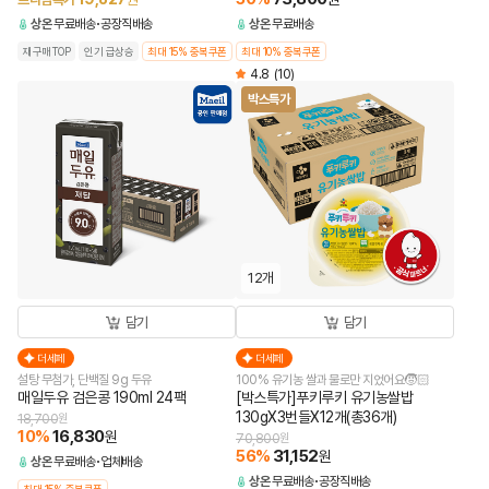
상온
무료배송
공장직배송
상온
무료배송
재구매TOP
인기 급상승
최대 15% 중복쿠폰
최대 10% 중복쿠폰
4.8
(10)
박스특가
12개
담기
담기
더세페
더세페
설탕 무첨가, 단백질 9g 두유
100% 유기농 쌀과 물로만 지었어요🧒🏻
매일두유 검은콩 190ml 24팩
[박스특가]푸키루키 유기농쌀밥
130gX3번들X12개(총36개)
18,700
원
10
%
16,830
원
70,800
원
56
%
31,152
원
상온
무료배송
업체배송
상온
무료배송
공장직배송