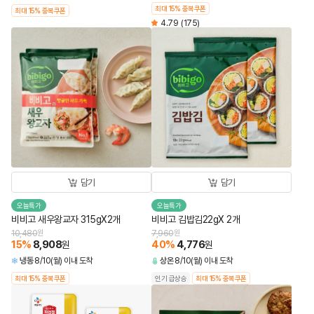
최대 15% 중복쿠폰
최대 15% 중복쿠폰
4.79
(175)
담기
담기
오늘특가
오늘특가
비비고 새우왕교자 315gX2개
비비고 김밥김22gX 2개
10,480
원
7,960
원
15
%
8,908
40
%
4,776
원
원
냉동
8/10(월) 이내 도착
상온
8/10(월) 이내 도착
최대 15% 중복쿠폰
인기 급상승
최대 15% 중복쿠폰