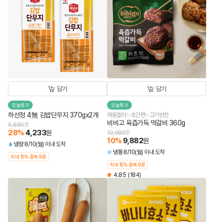
담기
담기
오늘특가
오늘특가
하선정 4無 김밥단무지 370gx2개
해동없이✨초간편✨고기반찬
비비고 육즙가득 떡갈비 360g
5,880
원
28
%
4,233
원
10,980
원
10
%
9,882
원
냉장
8/10(월) 이내 도착
냉동
8/10(월) 이내 도착
최대 15% 중복쿠폰
최대 15% 중복쿠폰
4.85
(184)