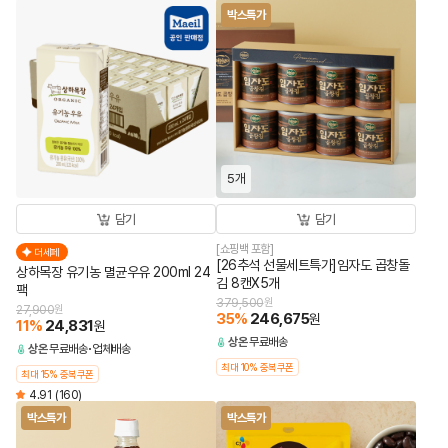
박스특가
5개
담기
담기
[쇼핑백 포함]
더세페
[26추석 선물세트특가]임자도 곱창돌
상하목장 유기농 멸균우유 200ml 24
김 8캔X5개
팩
379,500
원
27,900
원
35
%
246,675
원
11
%
24,831
원
상온
무료배송
상온
무료배송
업체배송
최대 10% 중복쿠폰
최대 15% 중복쿠폰
4.91
(160)
박스특가
박스특가