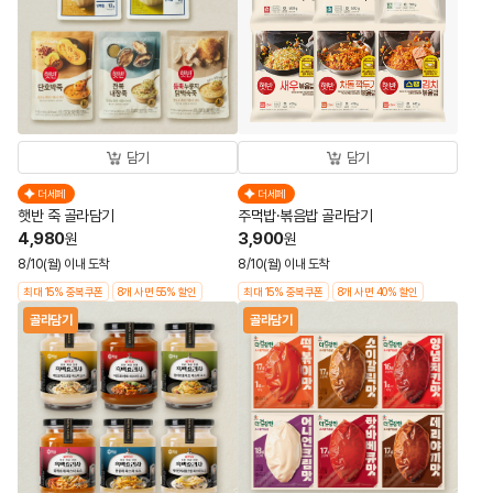
담기
담기
더세페
더세페
햇반 죽 골라담기
주먹밥·볶음밥 골라담기
4,980
3,900
원
원
8/10(월) 이내 도착
8/10(월) 이내 도착
최대 15% 중복쿠폰
8개 사면 55% 할인
최대 15% 중복쿠폰
8개 사면 40% 할인
골라담기
골라담기