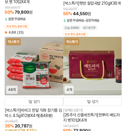
보 병 10입X4개
[박스특가]햇반 찰잡곡밥 210gX36개
159,600
원
99,000
원
50
%
79,800
원
55
%
44,550
원
상온
무료배송
상온
무료배송
공장직배송
최대 10% 중복쿠폰
오늘 판매9위
재구매TOP
4.88
(33)
최대 15% 중복쿠폰
박스특가
박스특가
48개
4개
담기
담기
[박스특가]비비고 한달 직화 참기름 김
[일체형 손잡이]
[26추석 선물세트특가]한뿌리 배도라
박스 4.5gX12봉X4개(총48봉)
지 병10입X4개
31,980
원
35
%
20,787
원
147,600
원
50
%
73,800
19,827
원
프라임특가
원