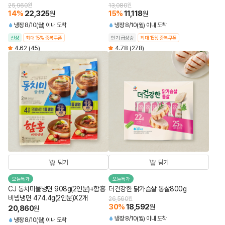
25,960
원
13,080
원
14
%
22,325
15
%
11,118
원
원
냉장
8/10(월) 이내 도착
냉장
8/10(월) 이내 도착
신상
최대 15% 중복쿠폰
인기 급상승
최대 15% 중복쿠폰
4.62
(45)
4.78
(278)
담기
담기
오늘특가
오늘특가
CJ 동치미물냉면 908g(2인분)+함흥
더건강한 닭가슴살 통살800g
비빔냉면 474.4g(2인분)X2개
26,560
원
30
%
18,592
원
20,860
원
냉장
8/10(월) 이내 도착
냉장
8/10(월) 이내 도착