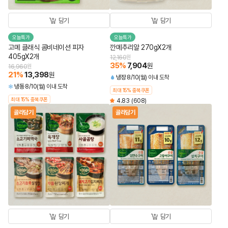
담기
담기
오늘특가
오늘특가
고메 클래식 콤비네이션 피자
깐메추리알 270gX2개
405gX2개
12,160
원
35
%
7,904
원
16,960
원
21
%
13,398
원
냉장
8/10(월) 이내 도착
냉동
8/10(월) 이내 도착
최대 15% 중복쿠폰
최대 15% 중복쿠폰
4.83
(608)
골라담기
골라담기
담기
담기