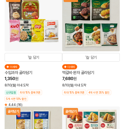
담기
담기
더세페
더세페
수입과자 골라담기
떡갈비·완자 골라담기
1,350
7,680
원
원
8/10(월) 이내 도착
8/10(월) 이내 도착
신규입점
최대 15% 중복쿠폰
최대 15% 중복쿠폰
4개 사면 35% 할인
5개 사면 10% 할인
4.44
(16)
골라담기
골라담기