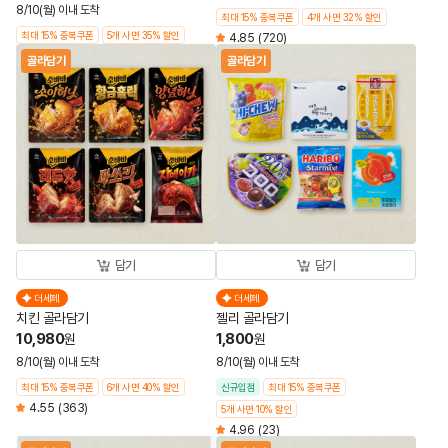
8/10(월) 이내 도착
최대 15% 중복쿠폰
4개 사면 32% 할인
최대 15% 중복쿠폰
5개 사면 35% 할인
4.85
(720)
골라담기
골라담기
담기
담기
더세페
더세페
치킨 골라담기
젤리 골라담기
10,980
1,800
원
원
8/10(월) 이내 도착
8/10(월) 이내 도착
최대 15% 중복쿠폰
6개 사면 40% 할인
신규입점
최대 15% 중복쿠폰
4.55
(363)
5개 사면 10% 할인
4.96
(23)