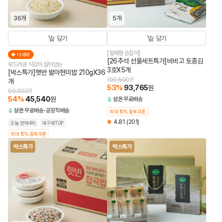
36개
5개
담기
담기
[일체형 손잡이]
더세페
[26추석 선물세트특가]비비고 토종김
부드러운 식감이 살아있는
3호X5개
[박스특가]햇반 발아현미밥 210gX36
199,500
원
개
53
%
93,765
원
99,000
원
54
%
45,540
원
상온
무료배송
상온
무료배송
공장직배송
최대 10% 중복쿠폰
4.81
(201)
오늘 판매4위
재구매TOP
최대 15% 중복쿠폰
박스특가
박스특가