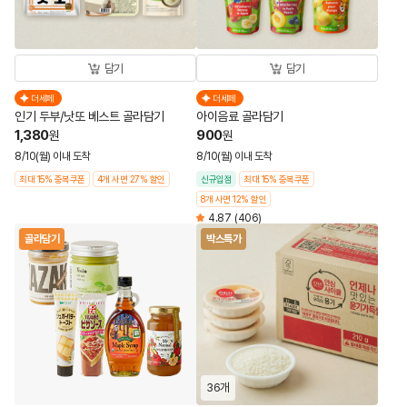
담기
담기
더세페
더세페
인기 두부/낫또 베스트 골라담기
아이음료 골라담기
1,380
900
원
원
8/10(월) 이내 도착
8/10(월) 이내 도착
최대 15% 중복쿠폰
4개 사면 27% 할인
신규입점
최대 15% 중복쿠폰
8개 사면 12% 할인
4.87
(406)
골라담기
박스특가
36개