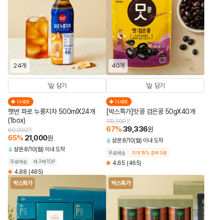
24개
40개
담기
담기
더세페
더세페
햇반 파로 누룽지차 500mlX24개
[박스특가]맛콩 검은콩 50gX40개
(1box)
119,200
원
67
%
39,336
원
60,000
원
65
%
21,000
원
상온
8/10(월) 이내 도착
상온
8/10(월) 이내 도착
무료배송
최대 15% 중복쿠폰
무료배송
재구매TOP
4.65
(465)
4.88
(485)
박스특가
박스특가