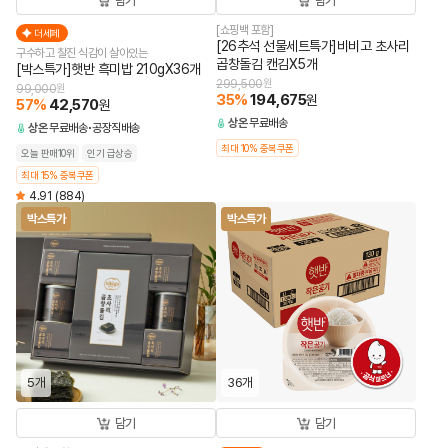
담기
담기
[쇼핑백 포함]
더세페
[26추석 선물세트특가]비비고 초사리
구수하고 찰진 식감이 살아있는
곱창돌김 캔김X5개
[박스특가]햇반 흑미밥 210gX36개
299,500
원
99,000
원
35
%
194,675
원
57
%
42,570
원
상온
무료배송
상온
무료배송
공장직배송
최대 10% 중복쿠폰
오늘 판매10위
인기 급상승
최대 15% 중복쿠폰
4.91
(884)
박스특가
박스특가
5개
36개
담기
담기