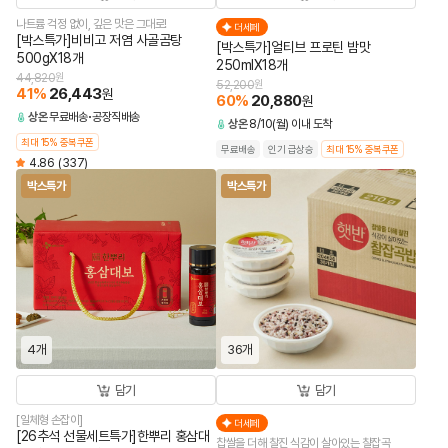
나트륨 걱정 없이, 깊은 맛은 그대로!
더세페
[박스특가]비비고 저염 사골곰탕
[박스특가]얼티브 프로틴 밤맛
500gX18개
250mlX18개
44,820
원
52,200
원
41
%
26,443
원
60
%
20,880
원
상온
무료배송
공장직배송
상온
8/10(월) 이내 도착
최대 15% 중복쿠폰
무료배송
인기 급상승
최대 15% 중복쿠폰
4.86
(337)
박스특가
박스특가
4개
36개
담기
담기
[일체형 손잡이]
더세페
[26추석 선물세트특가]한뿌리 홍삼대
찹쌀을 더해 찰진 식감이 살아있는 찰잡곡