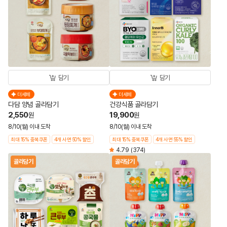
담기
담기
더세페
더세페
다담 양념 골라담기
건강식품 골라담기
2,550
19,900
원
원
8/10(월) 이내 도착
8/10(월) 이내 도착
최대 15% 중복쿠폰
4개 사면 50% 할인
최대 15% 중복쿠폰
4개 사면 55% 할인
4.79
(374)
골라담기
골라담기