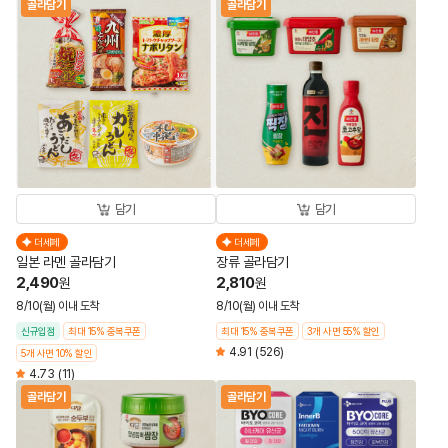
골라담기
골라담기
담기
담기
더세페
더세페
일본 라멘 골라담기
장류 골라담기
2,490
2,810
원
원
8/10(월) 이내 도착
8/10(월) 이내 도착
신규입점
최대 15% 중복쿠폰
최대 15% 중복쿠폰
3개 사면 55% 할인
4.91
(526)
5개 사면 10% 할인
4.73
(11)
골라담기
골라담기