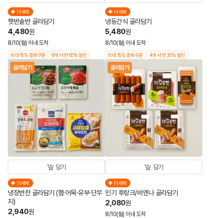
더세페
더세페
햇반솥반 골라담기
냉동간식 골라담기
4,480
5,480
원
원
8/10(월) 이내 도착
8/10(월) 이내 도착
최대 15% 중복쿠폰
8개 사면 60% 할인
최대 15% 중복쿠폰
4개 사면 30% 할인
골라담기
골라담기
담기
담기
더세페
더세페
냉장반찬 골라담기 (햄·어묵·유부·단무
인기 후랑크/비엔나 골라담기
지)
2,080
원
2,940
원
8/10(월) 이내 도착