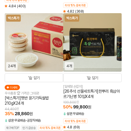
최대 15% 중복쿠폰
최대 15% 중복쿠폰
4.84
(400)
4.82
(368)
박스특가
박스특가
24개
4개
담기
담기
[일체형 손잡이]
더세페
[26추석 선물세트특가]한뿌리 흑삼아
우수품종 🏆 가격은 그대로!
르기닌병 10입X4개
[박스특가]햇반 윤기가득쌀밥
199,600
원
210gX24개
50
%
99,800
원
44,400
원
35
%
28,860
원
상온
무료배송
상온
무료배송
공장직배송
최대 10% 중복쿠폰
4.8
(69)
재구매TOP
인기 급상승
최대 15% 중복쿠폰