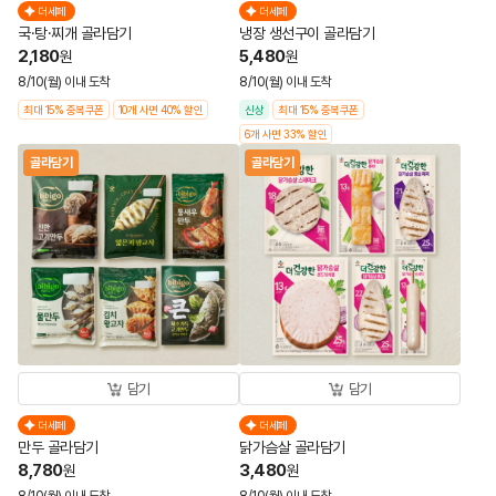
더세페
더세페
국·탕·찌개 골라담기
냉장 생선구이 골라담기
2,180
5,480
원
원
8/10(월) 이내 도착
8/10(월) 이내 도착
최대 15% 중복쿠폰
10개 사면 40% 할인
신상
최대 15% 중복쿠폰
6개 사면 33% 할인
골라담기
골라담기
담기
담기
더세페
더세페
만두 골라담기
닭가슴살 골라담기
8,780
3,480
원
원