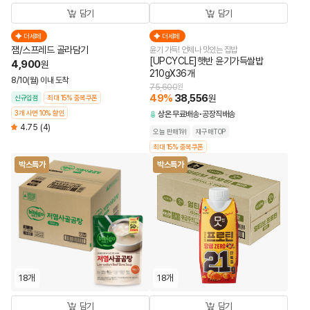
담기
담기
더세페
더세페
잼/스프레드 골라담기
윤기 가득! 언제나 맛있는 집밥
[UPCYCLE]햇반 윤기가득쌀밥
4,900
원
210gX36개
8/10(월) 이내 도착
75,600
원
49
%
38,556
원
신규입점
최대 15% 중복쿠폰
3개 사면 10% 할인
상온
무료배송
공장직배송
4.75
(4)
오늘 판매1위
재구매TOP
최대 15% 중복쿠폰
박스특가
박스특가
18개
18개
담기
담기