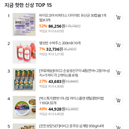
지금 핫한 신상 TOP 15
1
바이오코어 비피더스 다이어트 유산균 30캡슐(1개
니 담기
장바
월)X3개
52%
86,256
원
179,700
원
적립금 최대 8,625원
2
땡모반 수박주스 200mlX10개
니 담기
장바
7%
32,736
원
35,200
원
적립금 최대 3,273원
3
[무료배송]비비고 순살생선구이 4종(연어+고등어+삼
니 담기
장바
치+가자미 각 2개씩) (총 8개)
27%
43,683
원
59,840
원
적립금 최대 4,368원
4
[박스특가]햇반 미니밥 라이스플랜 렌틸콩현미밥
니 담기
장바
110GX32개
46%
44,928
원
83,200
원
적립금 최대 4,492원
5
[든든보양 SET]비비고 윤주모 삼계탕 850gX4개
니 담기
장바