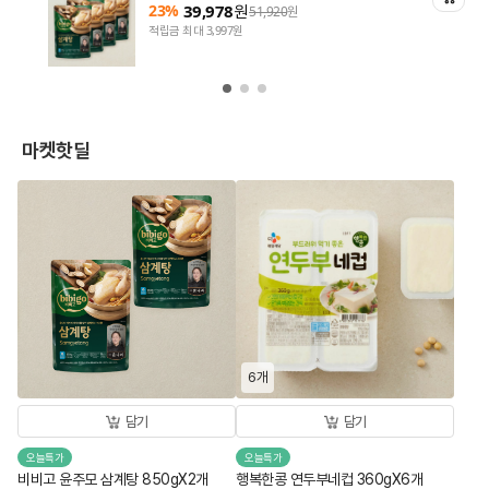
23%
39,978
원
51,920
원
적립금 최대 3,997원
마켓핫딜
6개
담기
담기
오늘특가
오늘특가
비비고 윤주모 삼계탕 850gX2개
행복한콩 연두부네컵 360gX6개