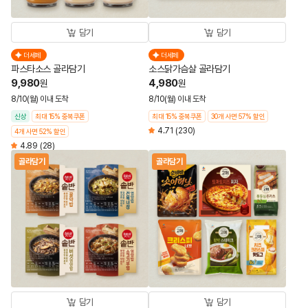
담기
담기
더세페
더세페
파스타소스 골라담기
소스닭가슴살 골라담기
9,980
4,980
원
원
8/10(월) 이내 도착
8/10(월) 이내 도착
신상
최대 15% 중복쿠폰
최대 15% 중복쿠폰
30개 사면 57% 할인
4.71
(230)
4개 사면 52% 할인
4.89
(28)
골라담기
골라담기
담기
담기