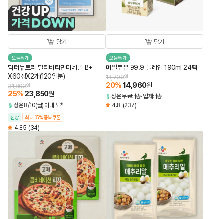
담기
담기
오늘특가
오늘특가
닥터뉴트리 멀티비타민미네랄 B+
매일두유 99.9 플레인 190ml 24팩
X60정X2개(120일분)
18,700
원
20
%
14,960
원
31,800
원
25
%
23,850
원
상온
무료배송
업체배송
상온
8/10(월) 이내 도착
4.8
(237)
신상
최대 15% 중복쿠폰
4.85
(34)