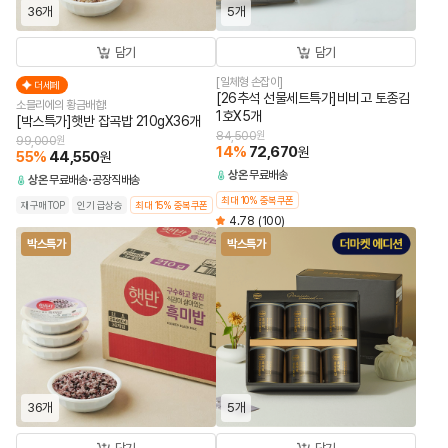
36개
5개
담기
담기
[일체형 손잡이]
더세페
[26추석 선물세트특가]비비고 토종김
소믈리에의 황금배합!
1호X5개
[박스특가]햇반 잡곡밥 210gX36개
84,500
원
99,000
원
14
%
72,670
원
55
%
44,550
원
상온
무료배송
상온
무료배송
공장직배송
최대 10% 중복쿠폰
재구매TOP
인기 급상승
최대 15% 중복쿠폰
4.78
(100)
박스특가
박스특가
36개
5개