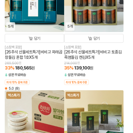
5개
5개
담기
담기
[쇼핑백 포함]
[쇼핑백 포함]
[26추석 선물세트특가]비비고 파래곱
[26추석 선물세트특가]비비고 토종김
창돌김 혼합 1호X5개
죽염돌김 캔김X5개
269,500
원
214,000
원
33
%
180,565
35
%
139,100
원
원
상온
무료배송
상온
무료배송
최대 10% 중복쿠폰
최대 10% 중복쿠폰
5.0
(8)
박스특가
박스특가