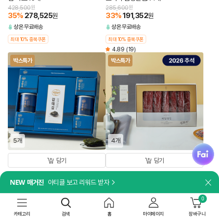
428,500
원
285,600
원
35
%
278,525
33
%
191,352
원
원
상온
무료배송
상온
무료배송
최대 10% 중복쿠폰
최대 10% 중복쿠폰
4.89
(19)
박스특가
박스특가
5개
4개
fai
담기
담기
[쇼핑백 포함]
[쇼핑백 포함]
NEW 매거진
아티클 보고 리워드 받자
[26추석 선물세트특가]비비고 감태김
[26추석 선물세트특가]제일명인 한우
닫
혼합 1호X5개
육포X4개
0
244,500
원
349,600
원
33
%
163,815
23
%
269,192
원
원
카테고리
검색
홈
마이페이지
장바구니