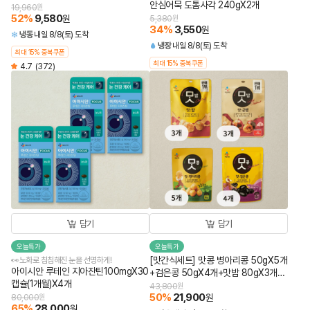
안심어묵 도톰사각 240gX2개
19,960
원
52
%
9,580
원
5,380
원
34
%
3,550
원
냉동
내일 8/8(토) 도착
냉장
내일 8/8(토) 도착
최대 15% 중복쿠폰
최대 15% 중복쿠폰
4.7
(372)
담기
담기
오늘특가
오늘특가
[맛간식세트] 맛콩 병아리콩 50gX5개
👀노화로 침침해진 눈을 선명하게!
아이시안 루테인 지아잔틴100mgX30
+검은콩 50gX4개+맛밤 80gX3개
캡슐(1개월)X4개
+맛군밤 60gX3개 (총 15개)
43,800
원
50
%
21,900
원
80,000
원
65
%
28,000
원