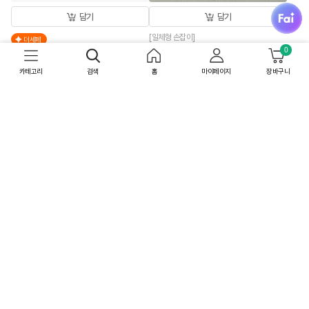
fai
담기
담기
[일체형 손잡이]
더세페
[26추석 선물세트특가]한뿌리 홍삼대
0
[박스특가]얼티브 프로틴 밤맛
보 병 10입X4개
250mlX18개
카테고리
검색
홈
마이페이지
장바구니
159,600
원
52,200
원
50
%
79,800
원
60
%
20,880
원
상온
무료배송
상온
내일 8/8(토) 도착
최대 10% 중복쿠폰
무료배송
오늘 판매10위
최대 15% 중복쿠폰
4.88
(32)
박스특가
박스특가
36개
48개
담기
담기