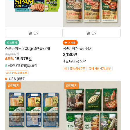
담기
담기
오늘특가
더세페
스팸라이트 200gx3번들x2개
국·탕·찌개 골라담기
2,180
33,960
원
원
45
%
18,678
원
내일 8/8(토) 도착
상온
내일 8/8(토) 도착
최대 15% 중복쿠폰
10개 사면 40% 할인
최대 15% 중복쿠폰
4.86
(857)
골라담기
골라담기