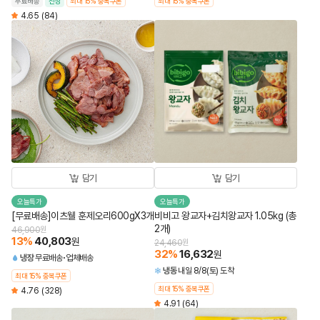
무료배송
신상
최대 15% 중복쿠폰
최대 15% 중복쿠폰
4.65
(84)
담기
담기
오늘특가
오늘특가
[무료배송]이츠웰 훈제오리600gX3개
비비고 왕교자+김치왕교자 1.05kg (총
2개)
46,900
원
13
%
40,803
원
24,460
원
32
%
16,632
원
냉장
무료배송
업체배송
냉동
내일 8/8(토) 도착
최대 15% 중복쿠폰
최대 15% 중복쿠폰
4.76
(328)
4.91
(64)