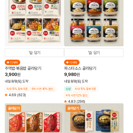
담기
담기
더세페
더세페
주먹밥·볶음밥 골라담기
파스타소스 골라담기
3,900
9,980
원
원
내일 8/8(토) 도착
내일 8/8(토) 도착
최대 15% 중복쿠폰
8개 사면 40% 할인
신상
최대 15% 중복쿠폰
4.69
(623)
4개 사면 52% 할인
4.83
(296)
골라담기
골라담기