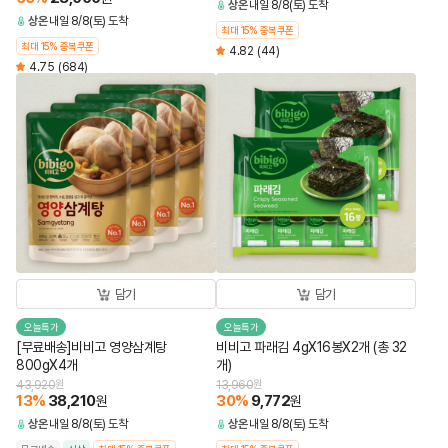
상온
내일 8/8(토) 도착
상온
내일 8/8(토) 도착
최대 15% 중복쿠폰
최대 15% 중복쿠폰
4.82
(44)
4.75
(684)
담기
담기
오늘특가
오늘특가
[무료배송]비비고 영양삼계탕
비비고 파래김 4gX16봉X2개 (총 32
800gX4개
개)
43,920
원
13,960
원
13
%
38,210
30
%
9,772
원
원
상온
내일 8/8(토) 도착
상온
내일 8/8(토) 도착