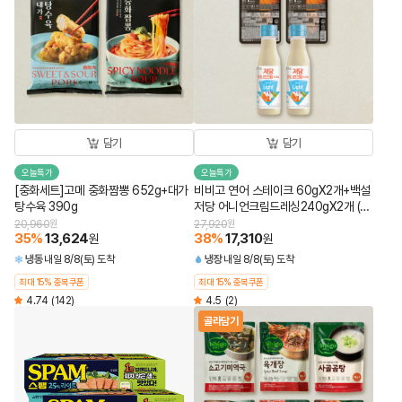
담기
담기
오늘특가
오늘특가
[중화세트]고메 중화짬뽕 652g+대가
비비고 연어 스테이크 60gX2개+백설
탕수육 390g
저당 어니언크림드레싱240gX2개 (총
4개)
20,960
원
27,920
원
35
%
13,624
38
%
17,310
원
원
냉동
내일 8/8(토) 도착
냉장
내일 8/8(토) 도착
최대 15% 중복쿠폰
최대 15% 중복쿠폰
4.74
(142)
4.5
(2)
골라담기