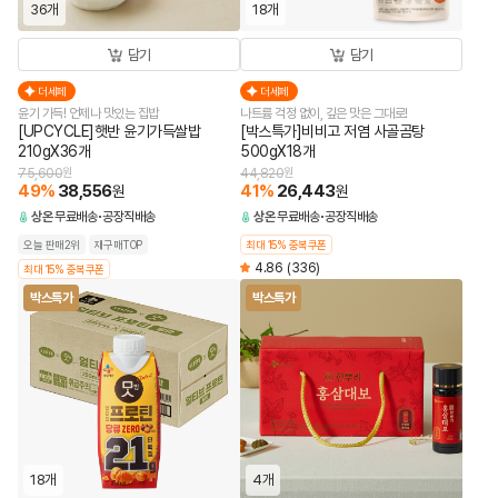
36개
18개
담기
담기
더세페
더세페
윤기 가득! 언제나 맛있는 집밥
나트륨 걱정 없이, 깊은 맛은 그대로!
[UPCYCLE]햇반 윤기가득쌀밥
[박스특가]비비고 저염 사골곰탕
210gX36개
500gX18개
75,600
원
44,820
원
49
%
38,556
41
%
26,443
원
원
상온
무료배송
공장직배송
상온
무료배송
공장직배송
오늘 판매2위
재구매TOP
최대 15% 중복쿠폰
4.86
(336)
최대 15% 중복쿠폰
박스특가
박스특가
18개
4개