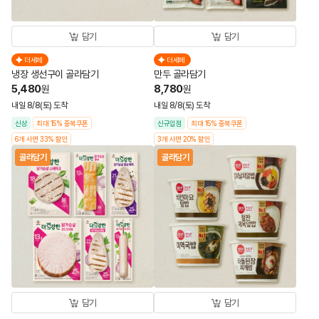
담기
담기
더세페
더세페
냉장 생선구이 골라담기
만두 골라담기
5,480
8,780
원
원
내일 8/8(토) 도착
내일 8/8(토) 도착
신상
최대 15% 중복쿠폰
신규입점
최대 15% 중복쿠폰
6개 사면 33% 할인
3개 사면 20% 할인
골라담기
골라담기
담기
담기