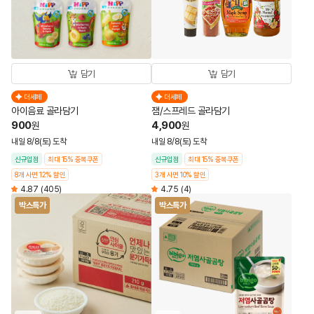
담기
담기
더세페
더세페
아이음료 골라담기
잼/스프레드 골라담기
900
4,900
원
원
내일 8/8(토) 도착
내일 8/8(토) 도착
신규입점
최대 15% 중복쿠폰
신규입점
최대 15% 중복쿠폰
8개 사면 12% 할인
3개 사면 10% 할인
4.87
(405)
4.75
(4)
박스특가
박스특가