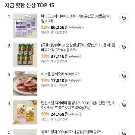
지금 핫한 신상 TOP 15
1
바이오코어 비피더스 다이어트 유산균 30캡슐(1개
니 담기
장바
월)X3개
52%
86,256
원
179,700
원
적립금 최대 8,625원
2
[무료배송]비비고 순살생선구이 3종(연어+고등어+틸
니 담기
장바
라피아 각 2개씩) (총 6개)
30%
37,716
원
53,880
원
적립금 최대 3,771원
3
이츠웰 훈제오리200gx3개
니 담기
장바
10%
17,010
원
18,900
원
적립금 최대 1,701원
4
밸런스밀 치아바타 잠봉뵈르 390g(3입)+밸런스밀 치
니 담기
장바
아바타 비프 콰트로치즈 420g(3입)
20%
24,768
원
30,960
원
적립금 최대 2,476원
5
동해기정떡 900gX2개+[증정]주방타올1개
니 담기
장바