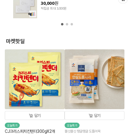
30,000
원
적립금 최대 3,000원
마켓핫딜
담기
담기
오늘특가
오늘특가
CJ크리스피치킨텐더300gX2개
쫄깃쫄깃 탱글탱글 도톰어묵