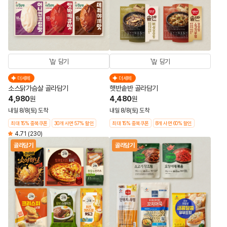
담기
담기
더세페
더세페
소스닭가슴살 골라담기
햇반솥반 골라담기
4,980
4,480
원
원
내일 8/8(토) 도착
내일 8/8(토) 도착
최대 15% 중복쿠폰
30개 사면 57% 할인
최대 15% 중복쿠폰
8개 사면 60% 할인
4.71
(230)
골라담기
골라담기