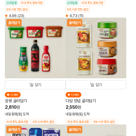
신규입점
최대 15% 중복쿠폰
신규입점
최대 15% 중복쿠폰
5개 사면 10% 할인
5개 사면 10% 할인
4.96
(23)
4.73
(11)
골라담기
골라담기
담기
담기
더세페
더세페
장류 골라담기
다담 양념 골라담기
2,810
2,550
원
원
내일 8/8(토) 도착
내일 8/8(토) 도착
최대 15% 중복쿠폰
3개 사면 55% 할인
최대 15% 중복쿠폰
4개 사면 50% 할인
골라담기
골라담기