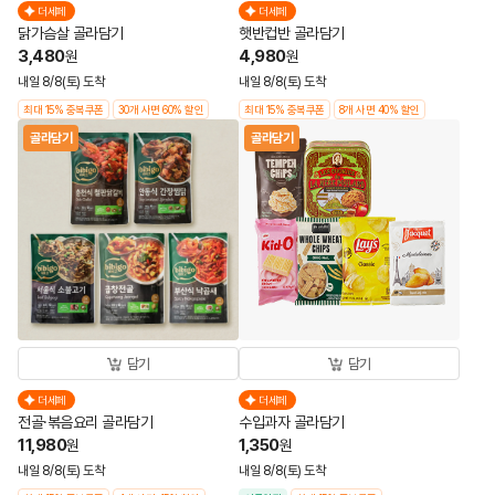
더세페
더세페
닭가슴살 골라담기
햇반컵반 골라담기
3,480
4,980
원
원
내일 8/8(토) 도착
내일 8/8(토) 도착
최대 15% 중복쿠폰
30개 사면 60% 할인
최대 15% 중복쿠폰
8개 사면 40% 할인
골라담기
골라담기
담기
담기
더세페
더세페
전골·볶음요리 골라담기
수입과자 골라담기
11,980
1,350
원
원
내일 8/8(토) 도착
내일 8/8(토) 도착