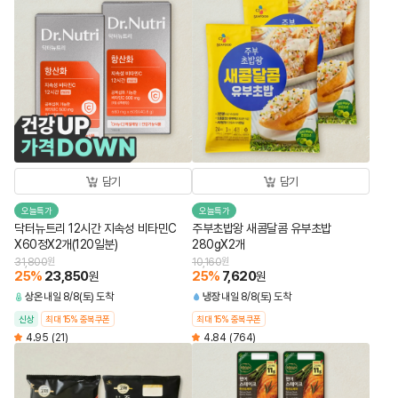
담기
담기
오늘특가
오늘특가
닥터뉴트리 12시간 지속성 비타민C
주부초밥왕 새콤달콤 유부초밥
X60정X2개(120일분)
280gX2개
31,800
원
10,160
원
25
%
23,850
25
%
7,620
원
원
상온
내일 8/8(토) 도착
냉장
내일 8/8(토) 도착
신상
최대 15% 중복쿠폰
최대 15% 중복쿠폰
4.95
(21)
4.84
(764)