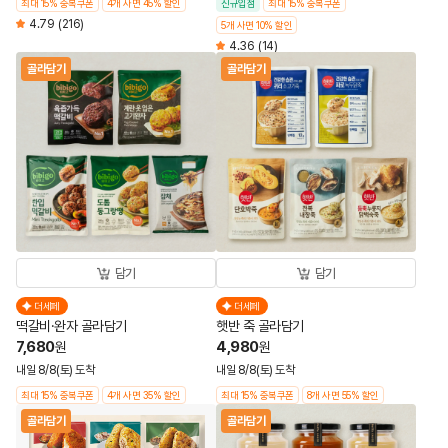
최대 15% 중복쿠폰
4개 사면 45% 할인
신규입점
최대 15% 중복쿠폰
4.79
(216)
5개 사면 10% 할인
4.36
(14)
골라담기
골라담기
담기
담기
더세페
더세페
떡갈비·완자 골라담기
햇반 죽 골라담기
7,680
4,980
원
원
내일 8/8(토) 도착
내일 8/8(토) 도착
최대 15% 중복쿠폰
4개 사면 35% 할인
최대 15% 중복쿠폰
8개 사면 55% 할인
골라담기
골라담기