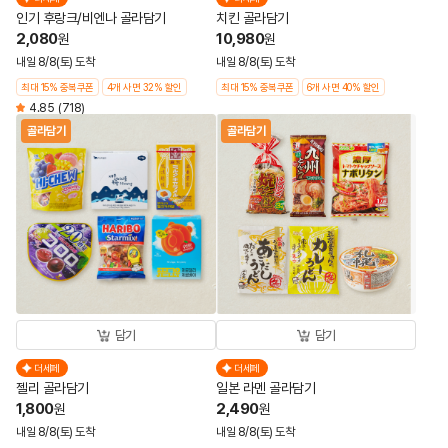
인기 후랑크/비엔나 골라담기
치킨 골라담기
2,080
10,980
원
원
내일 8/8(토) 도착
내일 8/8(토) 도착
최대 15% 중복쿠폰
4개 사면 32% 할인
최대 15% 중복쿠폰
6개 사면 40% 할인
4.85
(718)
골라담기
골라담기
담기
담기
더세페
더세페
젤리 골라담기
일본 라멘 골라담기
1,800
2,490
원
원
내일 8/8(토) 도착
내일 8/8(토) 도착