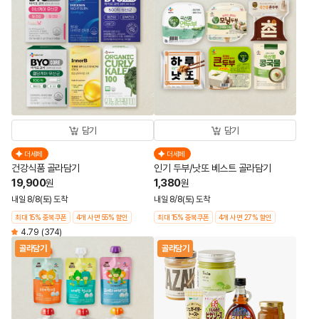
담기
담기
더세페
더세페
건강식품 골라담기
인기 두부/낫또 베스트 골라담기
19,900
1,380
원
원
내일 8/8(토) 도착
내일 8/8(토) 도착
최대 15% 중복쿠폰
4개 사면 55% 할인
최대 15% 중복쿠폰
4개 사면 27% 할인
4.79
(374)
골라담기
골라담기