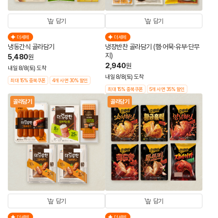
담기
담기
더세페
더세페
냉동간식 골라담기
냉장반찬 골라담기 (햄·어묵·유부·단무
지)
5,480
원
2,940
원
내일 8/8(토) 도착
내일 8/8(토) 도착
최대 15% 중복쿠폰
4개 사면 30% 할인
최대 15% 중복쿠폰
5개 사면 35% 할인
골라담기
골라담기
담기
담기
더세페
더세페