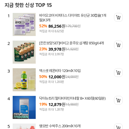
지금 핫한 신상 TOP 15
1
바이오코어 비피더스 다이어트 유산균 30캡슐(1개
니 담기
장바
월)X3개
52%
86,256
원
179,700
원
적립금 최대 8,625원
2
[든든보양 SET]비비고 윤주모 삼계탕 850gX4개
니 담기
장바
23%
39,978
원
51,920
원
적립금 최대 3,997원
3
맥스셋 레몬비타 120mlX10입
니 담기
장바
50%
12,000
원
24,000
원
적립금 최대 1,200원
4
닥터뉴트리 멀티비타민미네랄 B+ X60정(60일분)
니 담기
장바
19%
12,879
원
15,900
원
적립금 최대 1,287원
5
땡모반 수박주스 200mlX10개
니 담기
장바