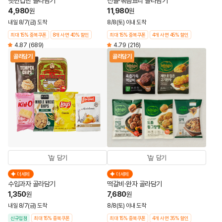
햇반컵반 골라담기
전골·볶음요리 골라담기
4,980
11,980
원
원
내일 8/7(금) 도착
8/8(토) 이내 도착
최대 15% 중복쿠폰
8개 사면 40% 할인
최대 15% 중복쿠폰
4개 사면 45% 할인
4.87
(689)
4.79
(216)
골라담기
골라담기
담기
담기
더세페
더세페
수입과자 골라담기
떡갈비·완자 골라담기
1,350
7,680
원
원
내일 8/7(금) 도착
8/8(토) 이내 도착
신규입점
최대 15% 중복쿠폰
최대 15% 중복쿠폰
4개 사면 35% 할인