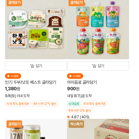
골라담기
골라담기
담기
담기
더세페
더세페
인기 두부/낫또 베스트 골라담기
아이음료 골라담기
1,380
900
원
원
8/8(토) 이내 도착
내일 8/7(금) 도착
최대 15% 중복쿠폰
4개 사면 27% 할인
신규입점
최대 15% 중복쿠폰
8개 사면 12% 할인
4.87
(405)
골라담기
박스특가