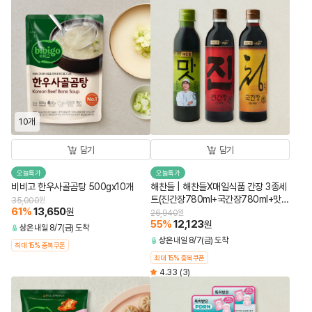
10개
담기
담기
오늘특가
오늘특가
비비고 한우사골곰탕 500gx10개
해찬들 | 해찬들X매일식품 간장 3종세
트(진간장780ml+국간장780ml+맛간
35,000
원
61
%
13,650
원
장소스450ml)
26,940
원
55
%
12,123
원
상온
내일 8/7(금) 도착
상온
내일 8/7(금) 도착
최대 15% 중복쿠폰
최대 15% 중복쿠폰
4.33
(3)