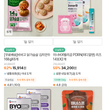
6개
담기
담기
오늘특가
오늘특가
[무료배송]비비고 닭가슴살 김치만두
이너비X벨리곰 PDRN(피디알엔) 리즈
168gX6개
14포X2개
41,880
원
76,000
원
62
%
15,914
55
%
34,200
원
원
냉동
8/8(토) 이내 도착
상온
내일 8/7(금) 도착
무료배송
최대 15% 중복쿠폰
더마켓 Only
최대 15% 중복쿠폰
4.81
(100)
4.8
(20)