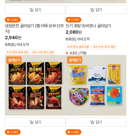
담기
담기
더세페
더세페
냉장반찬 골라담기 (햄·어묵·유부·단무
인기 후랑크/비엔나 골라담기
지)
2,080
원
2,940
원
8/8(토) 이내 도착
8/8(토) 이내 도착
최대 15% 중복쿠폰
4개 사면 32% 할인
최대 15% 중복쿠폰
5개 사면 35% 할인
4.85
(718)
골라담기
골라담기
담기
담기
더세페
더세페