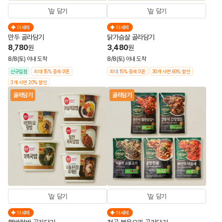
담기
담기
더세페
더세페
만두 골라담기
닭가슴살 골라담기
8,780
3,480
원
원
8/8(토) 이내 도착
8/8(토) 이내 도착
신규입점
최대 15% 중복쿠폰
최대 15% 중복쿠폰
30개 사면 60% 할인
3개 사면 20% 할인
골라담기
골라담기
담기
담기
더세페
더세페