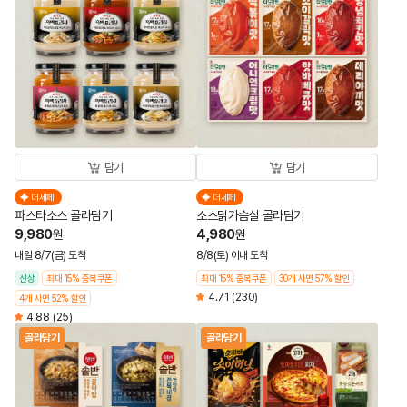
담기
담기
더세페
더세페
파스타소스 골라담기
소스닭가슴살 골라담기
9,980
4,980
원
원
내일 8/7(금) 도착
8/8(토) 이내 도착
신상
최대 15% 중복쿠폰
최대 15% 중복쿠폰
30개 사면 57% 할인
4.71
(230)
4개 사면 52% 할인
4.88
(25)
골라담기
골라담기