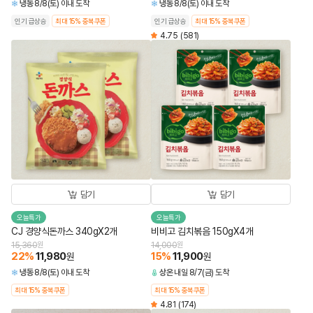
냉동
8/8(토) 이내 도착
냉동
8/8(토) 이내 도착
인기 급상승
최대 15% 중복쿠폰
인기 급상승
최대 15% 중복쿠폰
4.75
(581)
담기
담기
오늘특가
오늘특가
CJ 경양식돈까스 340gX2개
비비고 김치볶음 150gX4개
15,360
원
14,000
원
22
%
11,980
15
%
11,900
원
원
냉동
8/8(토) 이내 도착
상온
내일 8/7(금) 도착
최대 15% 중복쿠폰
최대 15% 중복쿠폰
4.81
(174)