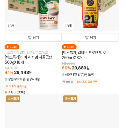
18개
18개
담기
담기
더세페
더세페
[박스특가]얼티브 프로틴 밤맛
나트륨 걱정 없이, 깊은 맛은 그대로!
[박스특가]비비고 저염 사골곰탕
250mlX18개
500gX18개
52,200
원
60
%
20,880
원
44,820
원
41
%
26,443
원
상온
내일 8/7(금) 도착
상온
무료배송
공장직배송
무료배송
최대 15% 중복쿠폰
최대 15% 중복쿠폰
4.86
(336)
박스특가
박스특가