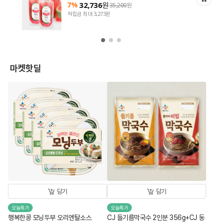
7%
32,736
원
35,200
원
적립금 최대 3,273원
마켓핫딜
담기
담기
오늘특가
오늘특가
행복한콩 모닝두부 오리엔탈소스
CJ 들기름막국수 2인분 356g+CJ 동