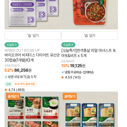
담기
담기
오늘특가
오늘특가
[오늘특가]한끼통살 리얼 마녀스프 토
체지방은 CUT 장건강은 UP
바이오코어 비피더스 다이어트 유산균
마토&비프 x 5개
30캡슐(1개월)X3개
22,500
원
15
%
19,125
원
179,700
원
52
%
86,256
원
냉동
무료배송
업체배송
상온
내일 8/7(금) 도착
4.59
(145)
신상
최대 15% 중복쿠폰
4.74
(489)
골라담기
골라담기