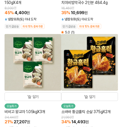
150gX4개
치미비빔막국수 2인분 484.4g
8,000
원
16,460
원
45
%
4,400
35
%
10,699
원
원
냉장
8/8(토) 이내 도착
냉장
8/8(토) 이내 도착
인기 급상승
최대 15% 중복쿠폰
인기 급상승
최대 15% 중복쿠폰
5.0
(1)
담기
담기
오늘특가
오늘특가
비비고 왕교자 1.05kgX3개
소바바 황금홀릭 순살 375gX2개
34,440
원
21,960
원
21
%
27,207
34
%
14,493
원
원