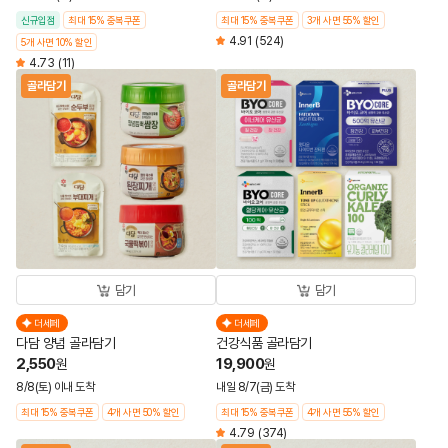
신규입점
최대 15% 중복쿠폰
최대 15% 중복쿠폰
3개 사면 55% 할인
4.91
(524)
5개 사면 10% 할인
4.73
(11)
골라담기
골라담기
담기
담기
더세페
더세페
다담 양념 골라담기
건강식품 골라담기
2,550
19,900
원
원
8/8(토) 이내 도착
내일 8/7(금) 도착
최대 15% 중복쿠폰
4개 사면 50% 할인
최대 15% 중복쿠폰
4개 사면 55% 할인
4.79
(374)