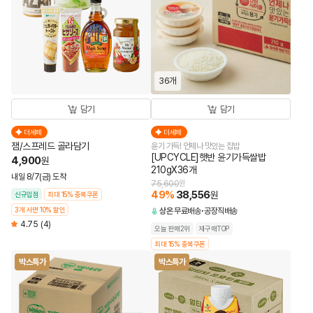
36개
담기
담기
더세페
더세페
잼/스프레드 골라담기
윤기 가득! 언제나 맛있는 집밥
[UPCYCLE]햇반 윤기가득쌀밥
4,900
원
210gX36개
내일 8/7(금) 도착
75,600
원
49
%
38,556
원
신규입점
최대 15% 중복쿠폰
3개 사면 10% 할인
상온
무료배송
공장직배송
4.75
(4)
오늘 판매2위
재구매TOP
최대 15% 중복쿠폰
박스특가
박스특가