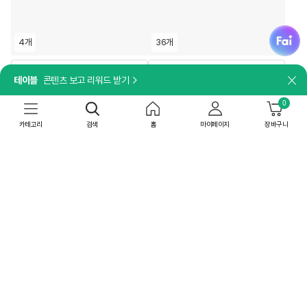
fai
4개
36개
담기
담기
테이블
콘텐츠 보고 리워드 받기
닫
[일체형 손잡이]
더세페
[26추석 선물세트특가]한뿌리 홍삼대
0
찹쌀을 더해 찰진 식감이 살아있는 찰잡곡
보 병 10입X4개
[박스특가]햇반 찰잡곡밥 210gX36개
카테고리
검색
홈
마이페이지
장바구니
159,600
원
99,000
원
50
%
79,800
원
55
%
44,550
원
상온
무료배송
상온
무료배송
공장직배송
최대 10% 중복쿠폰
오늘 판매3위
재구매TOP
4.88
(32)
최대 15% 중복쿠폰
박스특가
박스특가