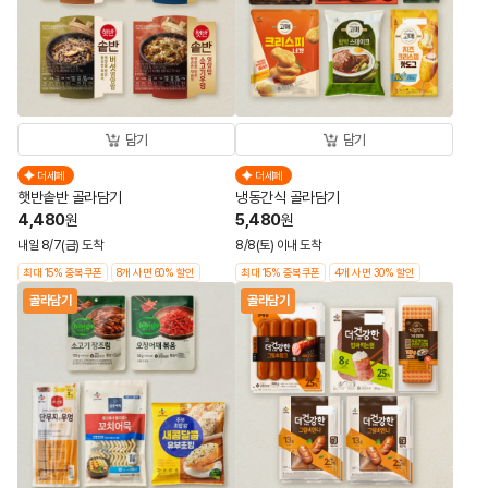
담기
담기
더세페
더세페
햇반솥반 골라담기
냉동간식 골라담기
4,480
5,480
원
원
내일 8/7(금) 도착
8/8(토) 이내 도착
최대 15% 중복쿠폰
8개 사면 60% 할인
최대 15% 중복쿠폰
4개 사면 30% 할인
골라담기
골라담기