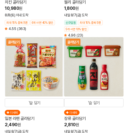
치킨 골라담기
젤리 골라담기
10,980
1,800
원
원
8/8(토) 이내 도착
내일 8/7(금) 도착
최대 15% 중복쿠폰
6개 사면 40% 할인
신규입점
최대 15% 중복쿠폰
4.55
(363)
5개 사면 10% 할인
4.96
(23)
골라담기
골라담기
담기
담기
더세페
더세페
일본 라멘 골라담기
장류 골라담기
2,490
2,810
원
원
내일 8/7(금) 도착
내일 8/7(금) 도착