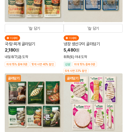
담기
담기
더세페
더세페
국·탕·찌개 골라담기
냉장 생선구이 골라담기
2,180
5,480
원
원
내일 8/7(금) 도착
8/8(토) 이내 도착
최대 15% 중복쿠폰
10개 사면 40% 할인
신상
최대 15% 중복쿠폰
6개 사면 33% 할인
골라담기
골라담기