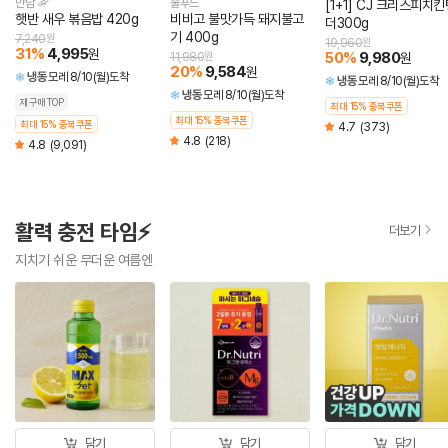
만남 🦐
울푸드
[1+1] CJ 크리스피치킨
햇반 새우 볶음밥 420g
비비고 불맛가득 돼지불고
더300g
기 400g
7,240
원
19,960
원
31
%
4,995
원
50
%
9,980
11,980
원
원
20
%
9,584
원
냉동
모레 8/10(월)도착
냉동
모레 8/10(월)도착
냉동
모레 8/10(월)도착
재구매TOP
최대 15% 중복쿠폰
최대 15% 중복쿠폰
최대 15% 중복쿠폰
4.7
(373)
4.8
(218)
4.8
(9,091)
활력 충전 타임⚡
더보기
지치기 쉬운 무더운 여름엔
담기
담기
담기