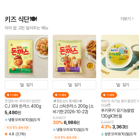
키즈 식단🍽️
더보기
아이 밥 고민 덜어주는 메뉴
담기
담기
담기
더세페
더세페
더세페
한입에 쏙! 우리아이 밥반찬
🥩통등심이 통째로!🥩
100% 유기농 쌀과 물로만 
어요🧒
CJ 꼬마 돈까스 400g
CJ 스틱돈까스 200g (소
푸키루키 유기농쌀밥
비기한:2026-10-22)
5,480
원
130gX3번들
9,980
원
냉동
모레 8/10(월)도착
30
%
6,986
원
5,900
원
43
%
3,363
원
최대 15% 중복쿠폰
냉동
모레 8/10(월)도착
4.8
(3,119)
상온
모레 8/10(월)도착
최대 15% 중복쿠폰