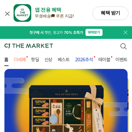
앱 전용 혜택
혜택 받기
무료배송🚚 쿠폰 지급!
프로
검색
홈
더세페
핫딜
신상
베스트
2026추석
테이블
이벤트