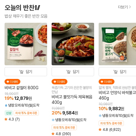
오늘의 반찬🥢
더보기
밥상 채우기 좋은 반찬 모음
담기
담기
담기
더세페
더세페
더세페
비비고 겉절이 800G
육즙가득 고기와 은은한 불향의
얇게 펼쳐, 직화로 완성한 불
만남
비비고 언양식 바싹불
15,900
원
비비고 불맛가득 제육볶음
19
%
12,879
460g
원
400g
10,980
원
냉장
모레 8/10(월)도착
10
%
9,882
11,980
원
원
20
%
9,584
원
신상
최대 15% 중복쿠폰
냉동
모레 8/10(월)도착
4.3
(7)
냉동
모레 8/10(월)도착
최대 15% 중복쿠폰
최대 15% 중복쿠폰
4.8
(6,822)
4.8
(260)