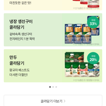
미친듯한 깊은 맛!
.
※ 인기상품은 조기 품절될 수 있어요.
냉장 생선구이
최대
33
%
골라담기
겉바속촉 생선구이
전자레인지 1분 뚝딱
.
※ 인기상품은 조기 품절될 수 있어요.
만두
최대
20
%
골라담기
왕교자 베스트도
더사면 더할인!
.
※ 인기상품은 조기 품절될 수 있어요.
골라담기 더보기