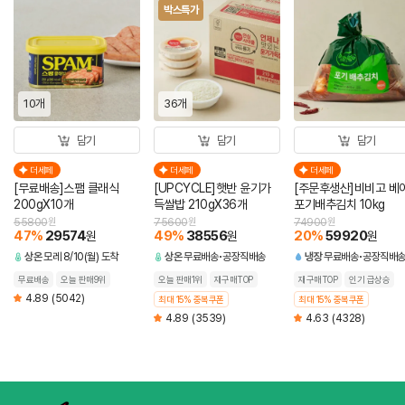
박스특가
10개
36개
담기
담기
담기
더세페
더세페
더세페
[무료배송]스팸 클래식
[UPCYCLE]햇반 윤기가
[주문후생산]비비고 베
200gX10개
득쌀밥 210gX36개
포기배추김치 10kg
55800
원
75600
원
74900
원
47
%
29574
49
%
38556
20
%
59920
원
원
원
상온
모레 8/10(월) 도착
상온
무료배송
공장직배송
냉장
무료배송
공장직배
무료배송
오늘 판매9위
오늘 판매1위
재구매TOP
재구매TOP
인기 급상승
4.89
(5042)
최대 15% 중복쿠폰
최대 15% 중복쿠폰
4.89
(3539)
4.63
(4328)