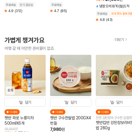
60g (총 5개)
무료배송
인기 급상승
무료배송
냉장
모레 8/10(월)도착
4.9
(312)
4.7
(85)
무료배송
최대 15% 중복쿠
4.8
(43)
가볍게 챙겨가요
더보기
여행 갈 때 이만한 준비물이 없죠
6개
담기
담기
담기
더세페
더세페
더세페
햇반 파로 누룽지차
햇반 구수한쌀밥 200GX4
진한 강된장의 구수한 감칠맛
햇반컵반 강된장보리비
500mlX6개
번들
밥 280g
7,980
15,000
원
원