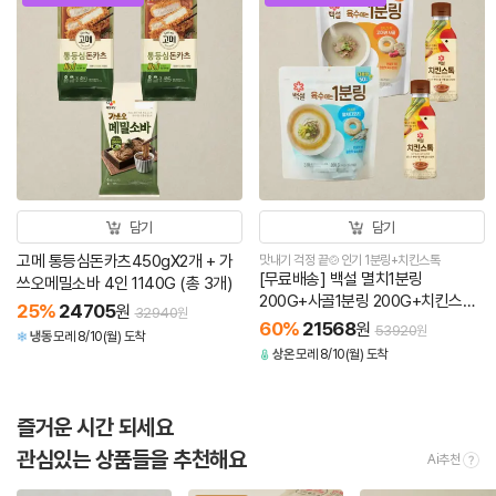
담기
담기
고메 통등심돈카츠450gX2개 + 가
맛내기 걱정 끝🍲인기 1분링+치킨스톡
[무료배송] 백설 멸치1분링
쓰오메밀소바 4인 1140G (총 3개)
200G+사골1분링 200G+치킨스톡
25
%
24705
원
32940
원
350GX2개(총 4개)
60
%
21568
원
53920
원
냉동
모레 8/10(월) 도착
상온
모레 8/10(월) 도착
즐거운 시간 되세요
관심있는 상품들을 추천해요
Ai추천
tool