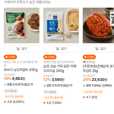
구매자의 만족도가 높은 제품이에요
담기
담기
담기
더세페
더세페
더세페
돼지고기와 소고기로 풍부한 육
깨끗한 흰살 생선 연육 83%
🚚생생배송
즙
삼호 순살 가득 담은 어묵
[주문후생산]해남재 포
비비고 남도떡갈비 450g
오리지널 240g
추김치 2kg
10,980
원
4,080
원
29,900
원
10
%
9,882
원
12
%
3,590
20
%
23,920
원
원
냉동
모레 8/10(월)도착
냉장
모레 8/10(월)도착
냉장
무료배송
업체배송
인기 급상승
인기 급상승
최대 15% 중복쿠폰
최대 15% 중복쿠폰
4.7
(90)
최대 15% 중복쿠폰
4.8
(9,999+)
4.8
(1,984)