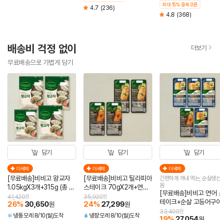
최대 15% 중복쿠폰
4.7
(236)
4.8
(368)
배송비 걱정 없이
더보기
무료배송으로 가볍게 담기
담기
담기
담기
더세페
더세페
더세페
[무료배송]비비고 왕교자
[무료배송]비비고 틸라피아
간편하게 꺼내 먹는, 순살생선
음
1.05kgX3개+315g (총 4
스테이크 70gX2개+연어
[무료배송]비비고 연어 
개)
스테이크 60gX2개 (총 4
41,420
원
35,920
원
테이크+순살 고등어구
26
%
30,650
24
%
27,299
원
원
개)
+순살 삼치구이+순살 
33,400
원
냉동
모레 8/10(월)도착
냉장
모레 8/10(월)도착
19
%
27,054
원
미구이+순살 임연수구