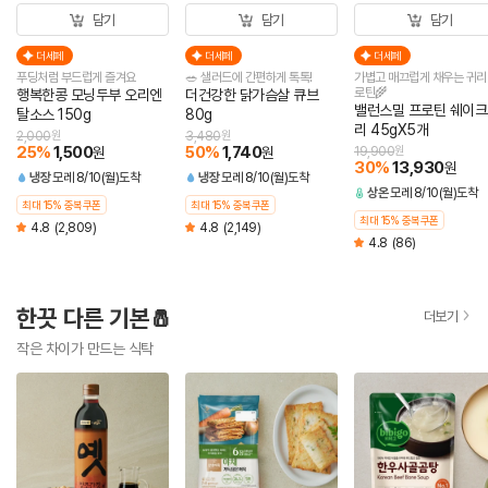
담기
담기
담기
더세페
더세페
더세페
푸딩처럼 부드럽게 즐겨요
🥗 샐러드에 간편하게 톡톡!
가볍고 매끄럽게 채우는 귀리
로틴🌾
행복한콩 모닝두부 오리엔
더건강한 닭가슴살 큐브
밸런스밀 프로틴 쉐이크
탈소스 150g
80g
리 45gX5개
2,000
원
3,480
원
25
%
1,500
50
%
1,740
원
원
19,900
원
30
%
13,930
원
냉장
모레 8/10(월)도착
냉장
모레 8/10(월)도착
상온
모레 8/10(월)도착
최대 15% 중복쿠폰
최대 15% 중복쿠폰
최대 15% 중복쿠폰
4.8
(2,809)
4.8
(2,149)
4.8
(86)
한끗 다른 기본🧂
더보기
작은 차이가 만드는 식탁