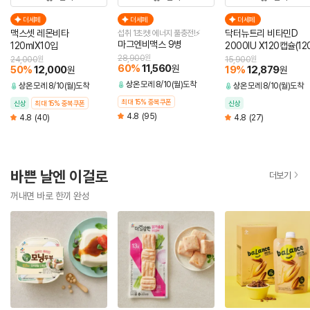
더세페
더세페
더세페
맥스셋 레몬비타
닥터뉴트리 비타민D
섭취 1초컷! 에너지 풀충전!⚡
마그엔비맥스 9병
120mlX10입
2000IU X120캡슐(12
분)
28,900
원
24,000
원
15,900
원
60
%
11,560
원
50
%
12,000
19
%
12,879
원
원
상온
모레 8/10(월)도착
상온
모레 8/10(월)도착
상온
모레 8/10(월)도착
최대 15% 중복쿠폰
신상
최대 15% 중복쿠폰
신상
4.8
(95)
4.8
(40)
4.8
(27)
바쁜 날엔 이걸로
더보기
꺼내면 바로 한끼 완성