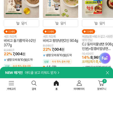
담기
담기
담기
더세페
더세페
더세페
셰프 최강록
셰프 최강록
매콤달콤 비빔과 깊고 시원한
냉의 만남
비비고 들기름막국수2인
비비고 평양냉면2인 904g
CJ 동치미물냉면 908g
377g
8,980
원
인분)+함흥비빔냉면
22
%
7,004
원
8,980
원
474.4g(2인분)
22
%
7,004
원
10,430
원
fai
냉장
모레 8/10(월)도착
14
%
8,969
원
냉장
모레 8/10(월)도착
8,448
프라임특가
원
신상
최대 15% 중복쿠폰
신상
최대 15% 중복쿠폰
4.5
(18)
냉장
모레 8/10(월)도착
4.9
(22)
NEW 매거진
아티클 보고 리워드 받자
재구매TOP
인기 급상승
닫
최대 15% 중복쿠폰
0
4.8
(6,059)
카테고리
검색
홈
마이페이지
장바구니
관심 급상승!
지금 장바구니에 많이 담긴 상품이에요