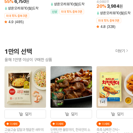
55
%
6,750
원
4,980
원
상온
모레 8/10(월)도착
20
%
3,984
원
상온
모레 8/10(월)도착
신상
최대 15% 중복쿠폰
상온
모레 8/10(월)도착
최대 15% 중복쿠폰
최대 15% 중복쿠폰
4.9
(485)
4.8
(328)
1만의 선택
더보기
올해 1만명 이상이 구매한 상품
1+1
담기
담기
담기
더세페
더세페
더세페
고슬고슬 밥알과 탱글한 새우의
단짠단짠 불향까지, 한국인의 소
촉촉 담백한 간식~