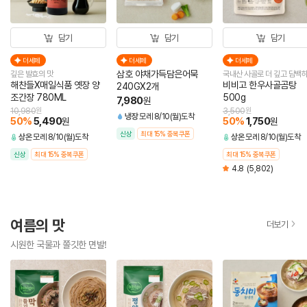
담기
담기
담기
더세페
더세페
더세페
삼호 야채가득담은어묵
깊은 발효의 맛
국내산 사골로 더 깊고 담백
해찬들X매일식품 옛장 양
비비고 한우사골곰탕
240GX2개
조간장 780ML
500g
7,980
원
10,980
원
3,500
원
냉장
모레 8/10(월)도착
50
%
5,490
50
%
1,750
원
원
신상
최대 15% 중복쿠폰
상온
모레 8/10(월)도착
상온
모레 8/10(월)도착
신상
최대 15% 중복쿠폰
최대 15% 중복쿠폰
4.8
(5,802)
여름의 맛
더보기
시원한 국물과 쫄깃한 면발!