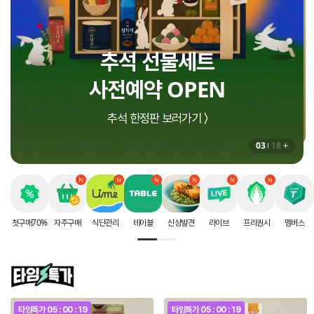
인생에 딱 한번 받는
지금 더세페에서만!
추석 선물세트
8월 셀렉션 구매혜택
할인 혜택
사전예약 OPEN
상하목장 프로즌 그릭요거트 증정 〉
첫구매 70% 할인 받으러가기 〉
추석 한정판 보러가기 〉
03
18
첫구매70%
자주구매
식단관리
테이블
신상발견
라이브
프리퀀시
멤버스
타임특가
05 : 00 : 16
타임특가
05 : 00 : 16