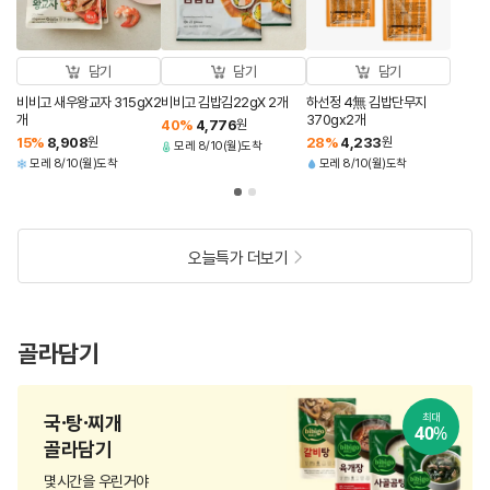
담기
담기
담기
비비고 새우왕교자 315gX2
비비고 김밥김22gX 2개
하선정 4無 김밥단무지
개
370gx2개
40
%
4,776
원
15
%
8,908
원
28
%
4,233
원
모레 8/10(월)도착
모레 8/10(월)도착
모레 8/10(월)도착
오늘특가 더보기
골라담기
국·탕·찌개
최대
40
%
골라담기
몇시간을 우린거야