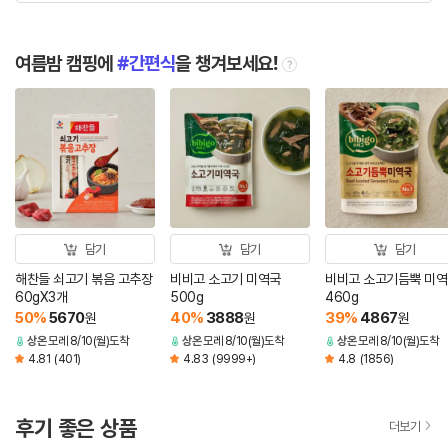
여름밤 캠핑에
간편식
을 챙겨보세요!
tooltip
담기
담기
담기
해찬들 쇠고기 볶음 고추장
비비고 소고기 미역국
비비고 소고기듬뿍 미
60gX3개
500g
460g
50
%
5670
40
%
3888
39
%
4867
원
원
원
상온
모레 8/10(월)도착
상온
모레 8/10(월)도착
상온
모레 8/10(월)도착
4.81
(401)
4.83
(9999+)
4.8
(1856)
후기 좋은 상품
더보기