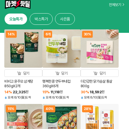
전체보기
오늘특가
박스특가
사은품
14%
6개
30%
담기
담기
담기
비비고 윤주모 삼계탕
행복한콩 연두부네컵
더건강한 닭가슴살 통살
850gX2개
360gX6개
800g
14
%
22,325
원
15
%
11,118
원
30
%
18,592
원
모레 8/10(월)도착
모레 8/10(월)도착
모레 8/10(월)도착
15%
40%
28%