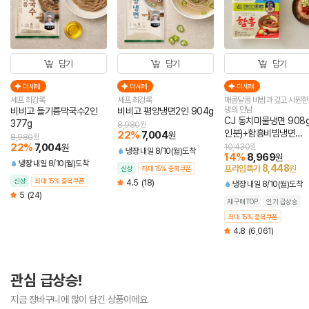
담기
담기
담기
더세페
더세페
더세페
셰프 최강록
셰프 최강록
매콤달콤 비빔과 깊고 시원한
냉의 만남
비비고 들기름막국수2인
비비고 평양냉면2인 904g
CJ 동치미물냉면 908g
377g
8,980
원
인분)+함흥비빔냉면
22
%
7,004
원
8,980
원
474.4g(2인분)
22
%
7,004
원
10,430
원
냉장
내일 8/10(월)도착
14
%
8,969
원
냉장
내일 8/10(월)도착
8,448
프라임특가
원
신상
최대 15% 중복쿠폰
신상
최대 15% 중복쿠폰
4.5
(18)
냉장
내일 8/10(월)도착
5
(24)
재구매TOP
인기 급상승
최대 15% 중복쿠폰
4.8
(6,061)
관심 급상승!
지금 장바구니에 많이 담긴 상품이에요