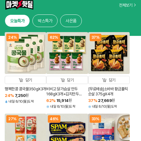
전체보기
오늘특가
박스특가
사은품
24%
62%
37%
담기
담기
담기
행복한콩 콩국물350gX3개
비비고 닭가슴살 만두
[무료배송]소바바 황금홀릭
168gX3개+김치만두
순살 375gX4개
24
%
7,250
원
168gX3개(총 6개)
62
%
15,914
원
37
%
27,669
원
내일 8/10(월)도착
내일 8/10(월)도착
내일 8/10(월)도착
27%
46%
33%