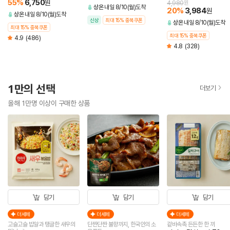
55
%
6,750
원
4,980
원
상온
내일 8/10(월)도착
20
%
3,984
원
상온
내일 8/10(월)도착
신상
최대 15% 중복쿠폰
상온
내일 8/10(월)도착
최대 15% 중복쿠폰
최대 15% 중복쿠폰
4.9
(486)
4.8
(328)
1만의 선택
더보기
올해 1만명 이상이 구매한 상품
담기
담기
담기
더세페
더세페
더세페
고슬고슬 밥알과 탱글한 새우의
단짠단짠 불향까지, 한국인의 소
겉바속촉 든든한 한 끼