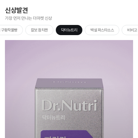
신상발견
가장 먼저 만나는 더마켓 신상
 구황작물빵
칼보 참치캔
닥터뉴트리
백설 파스타소스
비비고