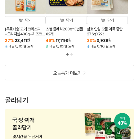
담기
담기
담기
[무료배송]고메 크리스피
스팸 클래식200g*3번들
삼호 안심 모둠 어묵 종합
+오리지널400g+치즈크리
X2개
276gX2개
스피+통모짜핫도그340g
27
%
28,411
원
46
%
17,798
원
33
%
3,939
원
(총 4개)
내일 8/10(월)도착
내일 8/10(월)도착
내일 8/10(월)도착
오늘특가 더보기
골라담기
국·탕·찌개
최대
40
%
골라담기
몇시간을 우린거야