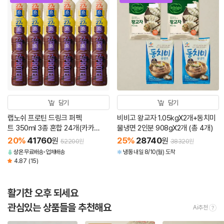
담기
담기
랩노쉬 프로틴 드링크 퍼펙
비비고 왕교자 1.05kgX2개+동치미
트 350ml 3종 혼합 24개(카카
물냉면 2인분 908gX2개 (총 4개)
오 12+바나나 6+그레인 6)
20
%
41760
25
%
28740
원
원
52200
38320
원
원
상온
무료배송
업체배송
냉동
내일 8/10(월) 도착
4.87
(15)
활기찬 오후 되세요
관심있는 상품들을 추천해요
Ai추천
tool