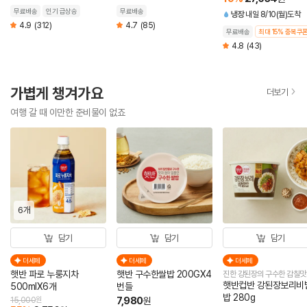
60g (총 5개)
무료배송
인기 급상승
무료배송
냉장
내일 8/10(월)도착
4.9
(312)
4.7
(85)
무료배송
최대 15% 중복쿠
4.8
(43)
가볍게 챙겨가요
더보기
여행 갈 때 이만한 준비물이 없죠
6개
담기
담기
담기
더세페
더세페
더세페
햇반 파로 누룽지차
햇반 구수한쌀밥 200GX4
진한 강된장의 구수한 감칠맛
햇반컵반 강된장보리비
500mlX6개
번들
밥 280g
7,980
15,000
원
원