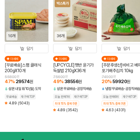
박스특가
10개
36개
담기
담기
담기
더세페
더세페
더세페
[무료배송]스팸 클래식
[UPCYCLE]햇반 윤기가
[주문후생산]비비고 베
200gX10개
득쌀밥 210gX36개
포기배추김치 10kg
55800
원
75600
원
74900
원
47
%
29574
49
%
38556
20
%
59920
원
원
원
상온
내일 8/10(월) 도착
상온
무료배송
공장직배송
냉장
무료배송
공장직배
무료배송
재구매TOP
오늘 판매1위
재구매TOP
오늘 판매6위
재구매TOP
4.89
(5043)
최대 15% 중복쿠폰
최대 15% 중복쿠폰
4.89
(3542)
4.63
(4331)