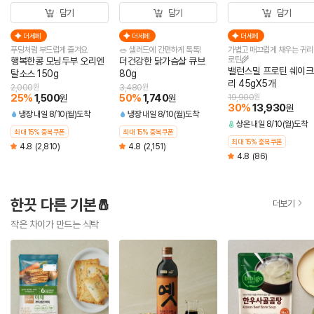
담기
담기
담기
더세페
더세페
더세페
푸딩처럼 부드럽게 즐겨요
🥗 샐러드에 간편하게 톡톡!
가볍고 매끄럽게 채우는 귀리
로틴🌾
행복한콩 모닝두부 오리엔
더건강한 닭가슴살 큐브
밸런스밀 프로틴 쉐이크
탈소스 150g
80g
리 45gX5개
2,000
원
3,480
원
25
%
1,500
50
%
1,740
원
원
19,900
원
30
%
13,930
원
냉장
내일 8/10(월)도착
냉장
내일 8/10(월)도착
상온
내일 8/10(월)도착
최대 15% 중복쿠폰
최대 15% 중복쿠폰
최대 15% 중복쿠폰
4.8
(2,810)
4.8
(2,151)
4.8
(86)
한끗 다른 기본🧂
더보기
작은 차이가 만드는 식탁