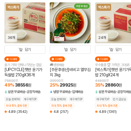
박스특가
박스특가
36개
24개
담기
담기
담기
더세페
더세페
더세페
윤기 가득! 언제나 맛있는 집밥
🚚생생배송
우수품종 🏆 가격은 그대로!
[UPCYCLE]햇반 윤기가
[주문후생산]비비고 열무김
[박스특가]햇반 윤기가
득쌀밥 210gX36개
치 3kg
밥 210gX24개
75600
원
39900
원
44400
원
49
%
38556
25
%
29925
35
%
28860
원
원
원
상온
무료배송
공장직배송
냉장
무료배송
업체배송
상온
무료배송
공장직배
오늘 판매1위
재구매TOP
오늘 판매3위
재구매TOP
재구매TOP
인기 급상승
최대 15% 중복쿠폰
최대 15% 중복쿠폰
최대 15% 중복쿠폰
4.89
(3542)
4.8
(257)
4.89
(1361)