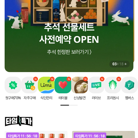
인생에 딱 한번 받는
지금 더세페에서만!
추석 선물세트
8월 셀렉션 구매혜택
할인 혜택
사전예약 OPEN
상하목장 프로즌 그릭요거트 증정 〉
첫구매 70% 할인 받으러가기 〉
추석 한정판 보러가기 〉
03
18
첫구매70%
자주구매
식단관리
테이블
신상발견
라이브
프리퀀시
멤버스
타임특가
11 : 56 : 17
타임특가
11 : 56 : 17