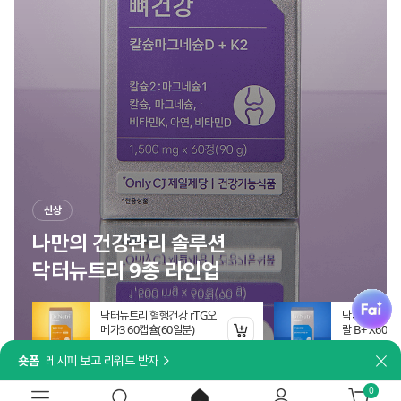
신상
나만의 건강관리 솔루션
닥터뉴트리 9종 라인업
fai
일 참치
닥터뉴트리 혈행건강 rTG오
닥터뉴트리 
 (엑스트라버진
메가3 60캡슐(60일분)
랄 B+ X60정
장바구니 담기
장바구니 담기
원
19%
12,879
원
19%
12,87
숏폼
레시피 보고 리워드 받자
닫
0