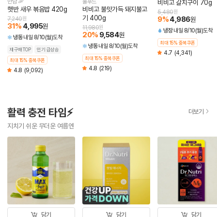
만남 🦐
울푸드
비비고 갈치구이 70g
햇반 새우 볶음밥 420g
비비고 불맛가득 돼지불고
5,480
원
기 400g
9
%
4,986
7,240
원
원
31
%
4,995
원
11,980
원
냉장
내일 8/10(월)도착
20
%
9,584
원
냉동
내일 8/10(월)도착
최대 15% 중복쿠폰
냉동
내일 8/10(월)도착
재구매TOP
인기 급상승
4.7
(4,341)
최대 15% 중복쿠폰
최대 15% 중복쿠폰
4.8
(219)
4.8
(9,092)
활력 충전 타임⚡
더보기
지치기 쉬운 무더운 여름엔
담기
담기
담기