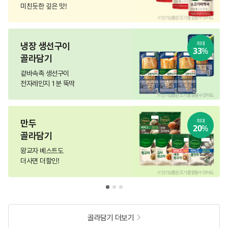
미친듯한 깊은 맛!
.
※ 인기상품은 조기 품절될 수 있어요.
냉장 생선구이
최대
33
%
골라담기
겉바속촉 생선구이
전자레인지 1분 뚝딱
.
※ 인기상품은 조기 품절될 수 있어요.
만두
최대
20
%
골라담기
왕교자 베스트도
더사면 더할인!
.
※ 인기상품은 조기 품절될 수 있어요.
골라담기 더보기