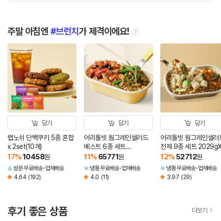
주말 아침엔
브런치
가 제격이에요!
tooltip
담기
담기
담기
랩노쉬 단백쿠키 5종 혼합
어리틀빗 웜그레인샐러드
어리틀빗 웜그레인샐러
x 2set(10개)
베스트 6종 세트
전체 9종 세트 2029gX
1257gX2개 (총12개)
개 (총9개)
17
%
10458
11
%
65771
12
%
52712
원
원
원
상온
무료배송
업체배송
냉동
무료배송
업체배송
냉동
무료배송
업체배송
4.64
(192)
4.0
(11)
3.97
(29)
후기 좋은 상품
더보기