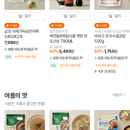
담기
담기
담기
더세페
더세페
더세페
삼호 야채가득담은어묵
깊은 발효의 맛
국내산 사골로 더 깊고 담백
해찬들X매일식품 옛장 양
비비고 한우사골곰탕
240GX2개
조간장 780ML
500g
7,980
원
10,980
원
3,500
원
냉장
내일 8/10(월)도착
50
%
5,490
50
%
1,750
원
원
신상
최대 15% 중복쿠폰
상온
내일 8/10(월)도착
상온
내일 8/10(월)도착
신상
최대 15% 중복쿠폰
최대 15% 중복쿠폰
4.8
(5,802)
여름의 맛
더보기
시원한 국물과 쫄깃한 면발!