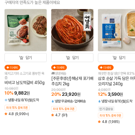
구매자의 만족도가 높은 제품이에요
담기
담기
담기
더세페
더세페
더세페
돼지고기와 소고기로 풍부한 육
🚚생생배송
깨끗한 흰살 생선 연육 83%
즙
[주문후생산]해남재 포기배
삼호 순살 가득 담은 어
비비고 남도떡갈비 450g
추김치 2kg
오리지널 240g
10,980
원
29,900
원
4,080
원
10
%
9,882
원
20
%
23,920
12
%
3,590
원
원
냉동
내일 8/10(월)도착
냉장
무료배송
업체배송
냉장
내일 8/10(월)도착
최대 15% 중복쿠폰
최대 15% 중복쿠폰
인기 급상승
4.8
(9,999+)
4.7
(91)
최대 15% 중복쿠폰
4.8
(1,985)