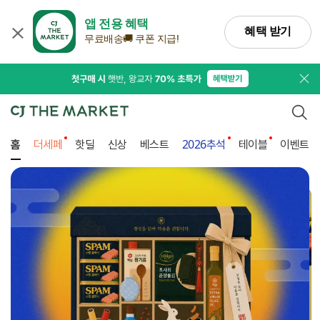
앱 전용 혜택
혜택 받기
무료배송🚚 쿠폰 지급!
프로
검색
홈
더세페
핫딜
신상
베스트
2026추석
테이블
이벤트