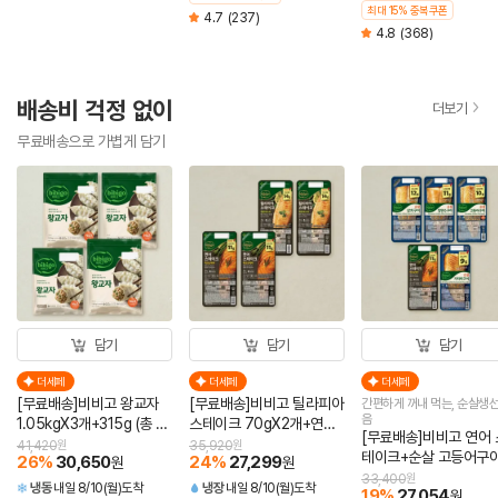
최대 15% 중복쿠폰
4.7
(237)
4.8
(368)
배송비 걱정 없이
더보기
무료배송으로 가볍게 담기
담기
담기
담기
더세페
더세페
더세페
[무료배송]비비고 왕교자
[무료배송]비비고 틸라피아
간편하게 꺼내 먹는, 순살생선
음
1.05kgX3개+315g (총 4
스테이크 70gX2개+연어
[무료배송]비비고 연어 
개)
스테이크 60gX2개 (총 4
41,420
원
35,920
원
테이크+순살 고등어구
26
%
30,650
24
%
27,299
원
원
개)
+순살 삼치구이+순살 
33,400
원
냉동
내일 8/10(월)도착
냉장
내일 8/10(월)도착
19
%
27,054
원
미구이+순살 임연수구