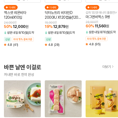
더세페
더세페
더세페
맥스셋 레몬비타
닥터뉴트리 비타민D
섭취 1초컷! 에너지 풀충전!⚡
마그엔비맥스 9병
120mlX10입
2000IU X120캡슐(120일
분)
28,900
원
24,000
원
15,900
원
60
%
11,560
원
50
%
12,000
19
%
12,879
원
원
상온
내일 8/10(월)도착
상온
내일 8/10(월)도착
상온
내일 8/10(월)도착
최대 15% 중복쿠폰
신상
최대 15% 중복쿠폰
신상
4.8
(95)
4.8
(41)
4.8
(28)
바쁜 날엔 이걸로
더보기
꺼내면 바로 한끼 완성