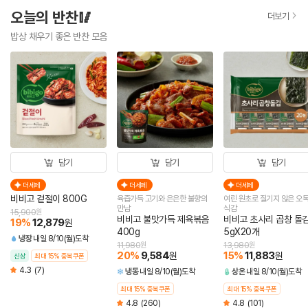
오늘의 반찬🥢
더보기
밥상 채우기 좋은 반찬 모음
담기
담기
담기
더세페
더세페
더세페
비비고 겉절이 800G
육즙가득 고기와 은은한 불향의
여린 원초로 질기지 않은 오
만남
식감
15,900
원
비비고 불맛가득 제육볶음
비비고 초사리 곱창 돌
19
%
12,879
원
400g
5gX20개
냉장
내일 8/10(월)도착
11,980
원
13,980
원
20
%
9,584
15
%
11,883
원
원
신상
최대 15% 중복쿠폰
4.3
(7)
냉동
내일 8/10(월)도착
상온
내일 8/10(월)도착
최대 15% 중복쿠폰
최대 15% 중복쿠폰
4.8
(260)
4.8
(101)