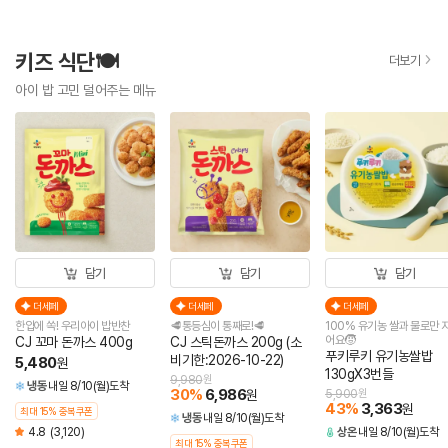
키즈 식단🍽️
더보기
아이 밥 고민 덜어주는 메뉴
담기
담기
담기
더세페
더세페
더세페
한입에 쏙! 우리아이 밥반찬
🥩통등심이 통째로!🥩
100% 유기농 쌀과 물로만 
어요🧒
CJ 꼬마 돈까스 400g
CJ 스틱돈까스 200g (소
푸키루키 유기농쌀밥
비기한:2026-10-22)
5,480
원
130gX3번들
9,980
원
냉동
내일 8/10(월)도착
30
%
6,986
원
5,900
원
43
%
3,363
원
최대 15% 중복쿠폰
냉동
내일 8/10(월)도착
4.8
(3,120)
상온
내일 8/10(월)도착
최대 15% 중복쿠폰