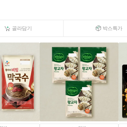
골라담기
박스특가