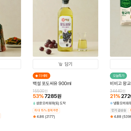
담기
더세페
오늘특가
백설 포도씨유 900ml
비비고 왕교자
15500
34440
원
원
53
%
7285
21
%
272
원
상온
모레 8/8(토) 도착
냉동
모레 8/8
최대 15% 중복쿠폰
인기 급상승
4.86
(2177)
4.88
(539