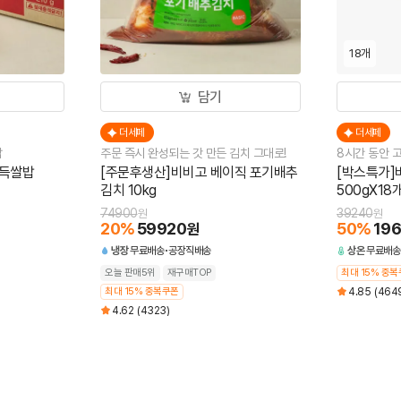
18개
담기
더세페
더세페
밥
주문 즉시 완성되는 갓 만든 김치 그대로!
8시간 동안 
가득쌀밥
[주문후생산]비비고 베이직 포기배추
[박스특가]
김치 10kg
500gX18
74900
39240
원
원
20
%
59920
50
%
19
원
냉장
무료배송
공장직배송
상온
무료배송
오늘 판매5위
재구매TOP
최대 15% 중
최대 15% 중복쿠폰
4.85
(464
4.62
(4323)