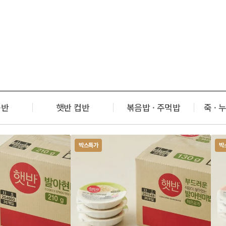
솥반
햇반 컵반
볶음밥 · 주먹밥
죽 · 
박스특가
박