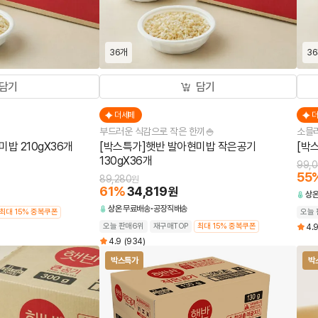
36개
3
담기
담기
더세페
부드러운 식감으로 작은 한끼🍚
소믈리
밥 210gX36개
[박스특가]햇반 발아현미밥 작은공기
[박
130gX36개
99,
55
89,280
원
61
%
34,819
원
상
상온
무료배송
공장직배송
최대 15% 중복쿠폰
오늘 
오늘 판매6위
재구매TOP
최대 15% 중복쿠폰
4.
4.9
(934)
박스특가
박