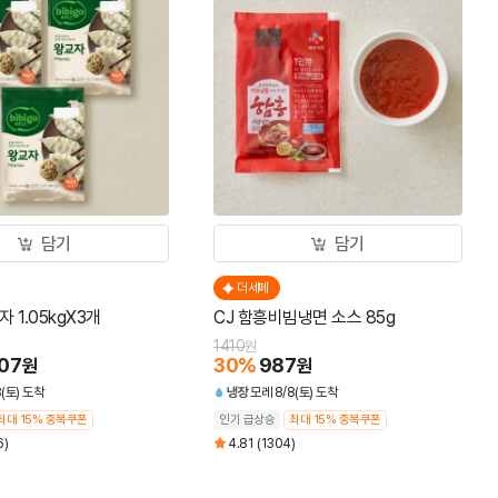
담기
담기
더세페
더
 1.05kgX3개
CJ 함흥비빔냉면 소스 85g
비비고
1410
1396
원
07
30
%
987
50
원
원
(토) 도착
냉장
모레 8/8(토) 도착
냉동
최대 15% 중복쿠폰
인기 급상승
최대 15% 중복쿠폰
최대 
6)
4.81
(1304)
4.8