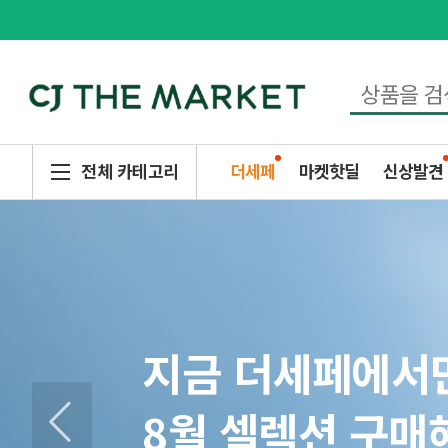
전체 카테고리
더세페
마켓핫딜
신상발견
8월 더세페
인생에 딱 한번 
제일 아까운
지금 더세페에서
추석 선물세트
생선구이 먹으려
썸머 건강관리
계곡 캠핑
햇반 환승 EVEN
강원도 굽이굽이
폭염경보
우리 믿지?
CJ 공식몰 대량
최대 75% 할인
할인 혜택
배송비, 없애드
8월 셀렉션 구매
사전예약 할인받
두팔 들고 대기중
닥터뉴트리와 함
여름 여행 준비해
미니 햇반 출시
맛도리템 찾아왔
여름나기 냉면 S
백설 파스타 소스
최대 56% 할인