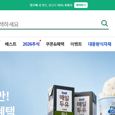
베스트
2026추석
쿠폰&혜택
이벤트
대용량식자재
받는
만!
고
T
구매
렸어요
혜택
기
께
요
어요
ET