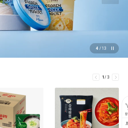
5
/
13
1
/
3
장