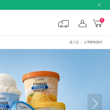
0
로그인
고객행복센터