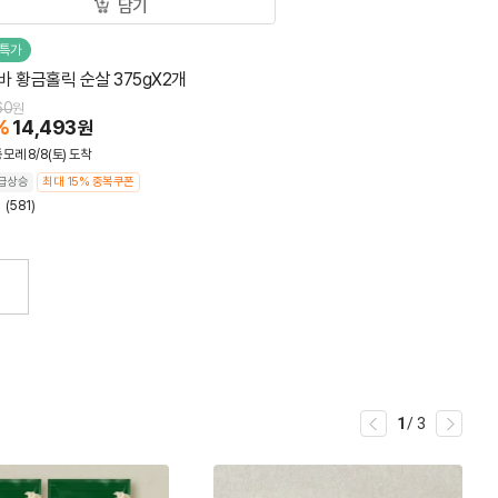
담기
특가
바 황금홀릭 순살 375gX2개
60
원
%
14,493
원
동
모레 8/8(토) 도착
급상승
최대 15% 중복쿠폰
8
(581)
1
/
3