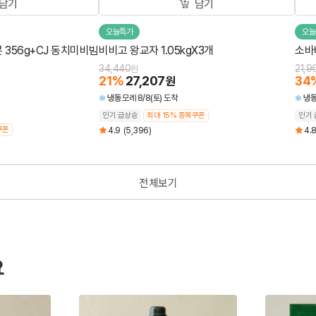
담기
담기
오늘특가
오늘
 356g+CJ 동치미비빔
비비고 왕교자 1.05kgX3개
소바
34,440
21,9
원
21
%
27,207
34
원
냉동
모레 8/8(토) 도착
냉
인기 급상승
최대 15% 중복쿠폰
인기 
쿠폰
4.9
(5,396)
4.
전체보기
요