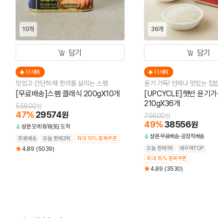
10개
36개
담기
담기
더세페
더세페
맛있고 간단하게! 한끼를 살리는 스팸
윤기 가득! 언제나 맛있는 집
[무료배송]스팸 클래식 200gX10개
[UPCYCLE]햇반 윤기
210gX36개
55800
원
47
%
29574
원
75600
원
49
%
38556
원
상온
모레 8/8(토) 도착
상온
무료배송
공장직배송
무료배송
오늘 판매2위
최대 15% 중복쿠폰
오늘 판매1위
재구매TOP
4.89
(5039)
최대 15% 중복쿠폰
4.89
(3530)