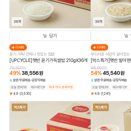
36개
36개
담기
더세페
더세페
윤기 가득! 언제나 맛있는 집밥
부드러운 식감이 살아있는
[UPCYCLE]햇반 윤기가득쌀밥 210gX36개
[박스특가]햇반 발아현미
75,600
99,000
원
원
49
%
38,556
54
%
45,540
원
원
상온
무료배송
공장직배송
상온
무료배송
공장직배송
오늘 판매1위
재구매TOP
최대 15% 중복쿠폰
오늘 판매3위
재구매TOP
4.9
(3,530)
4.9
(1,241)
박스특가
박스특가