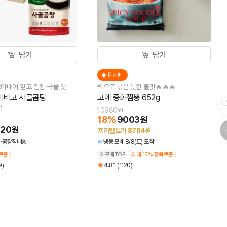
담기
담기
더세페
더
고아내어 깊고 진한 국물 맛
웍으로 볶은 듯한 불맛🔥🔥🔥
입 심
비비고 사골곰탕
고메 중화짬뽕 652g
맛밤 
개
10980
1343
원
18
%
9003
20
원
620
원
프라임특가
8784
원
상온
공장직배송
냉동
모레 8/8(토) 도착
재구매
복쿠폰
재구매TOP
최대 15% 중복쿠폰
4.8
9)
4.81
(1120)