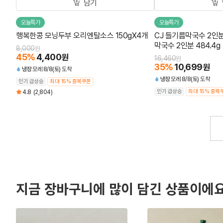
담기
오늘특가
오늘특가
행복한콩 모닝두부 오리엔탈소스 150gX4개
CJ 들기름막국수 2인분
막국수 2인분 484.4g
8,000
원
45
%
4,400
원
16,460
원
35
%
10,699
원
냉장
모레 8/8(토) 도착
냉장
모레 8/8(토) 도착
인기 급상승
최대 15% 중복쿠폰
인기 급상승
최대 15% 중복
4.8
(2,804)
지금 장바구니에 많이 담긴 상품이에