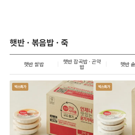
햇반 · 볶음밥 · 죽
햇반 잡곡밥 · 곤약
햇반 쌀밥
햇반 
밥
박스특가
박스특가