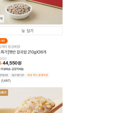
6개
담기
더세페
에의 황금배합!
스특가]햇반 잡곡밥 210gX36개
000
원
%
44,550
원
온
무료배송
공장직배송
판매9위
재구매TOP
최대 15% 중복쿠폰
9
(1,497)
스특가