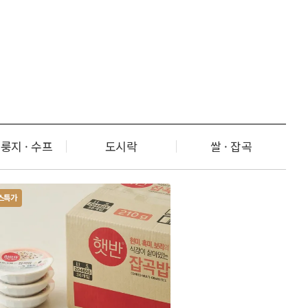
누룽지 · 수프
도시락
쌀 · 잡곡
스특가