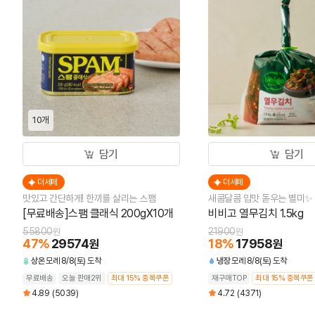
10개
담기
담기
더세페
더세페
맛있고 간단하게! 한끼를 살리는 스팸
새콤달콤 입맛 돋우는 별미✨
[무료배송]스팸 클래식 200gX10개
비비고 열무김치 1.5kg
55800
21900
원
원
47
%
29574
18
%
17958
원
원
상온
모레 8/8(토) 도착
냉장
모레 8/8(토) 도착
무료배송
오늘 판매2위
최대 15% 중복쿠폰
재구매TOP
최대 15% 중복쿠폰
4.89
(5039)
4.72
(4371)