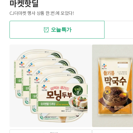
마켓핫딜
CJ더마켓 행사 상품 한.번.에 모았다!
오늘특가