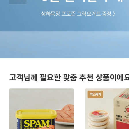
15% 중복할인 쿠폰받기 〉
첫구매 70% 할인 받으러가기 〉
무료배송 아이템 보러가기 〉
상하목장 프로즌 그릭요거트 증정 〉
최대 60% + 20% 할인적용 〉
오덴세 에스카 플레이트 받기 〉
풀리오 마사지기 받으러가기 〉
쿨러백 채우러 가기 〉
위글위글 캐리어받기 〉
따끈한 페이백 이벤트까지 〉
더마켓 적립금 1만원 받기 〉
구매하고 Dior 명품 접시 받기 〉
대량구매 견적받기 〉
고객님께 필요한 맞춤 추천 상품이에
박스특가