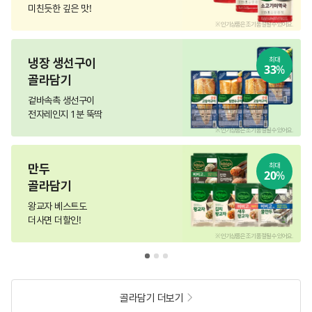
미친듯한 깊은 맛!
.
※ 인기상품은 조기 품절될 수 있어요.
냉장 생선구이
최대
33
%
골라담기
겉바속촉 생선구이
전자레인지 1분 뚝딱
.
※ 인기상품은 조기 품절될 수 있어요.
만두
최대
20
%
골라담기
왕교자 베스트도
더사면 더할인!
.
※ 인기상품은 조기 품절될 수 있어요.
골라담기 더보기