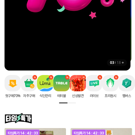
인생에 딱 한번 받는
지금 더세페에서만!
추석 선물세트
8월 셀렉션 구매혜택
할인 혜택
사전예약 OPEN
상하목장 프로즌 그릭요거트 증정 〉
첫구매 70% 할인 받으러가기 〉
추석 한정판 보러가기 〉
03
18
첫구매70%
자주구매
식단관리
테이블
신상발견
라이브
프리퀀시
멤버스
타임특가
14 : 42 : 32
타임특가
14 : 42 : 32