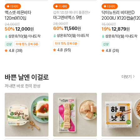
더세페
더세페
더세페
맥스셋 레몬비타
닥터뉴트리 비타민D
섭취 1초컷! 에너지 풀충전!⚡
마그엔비맥스 9병
120mlX10입
2000IU X120캡슐(12
분)
28,900
원
24,000
원
15,900
원
60
%
11,560
원
50
%
12,000
19
%
12,879
원
원
상온
8/10(월) 이내도착
상온
8/10(월) 이내도착
상온
8/10(월) 이내도착
최대 15% 중복쿠폰
신상
최대 15% 중복쿠폰
신상
4.8
(95)
4.8
(38)
4.8
(26)
바쁜 날엔 이걸로
더보기
꺼내면 바로 한끼 완성