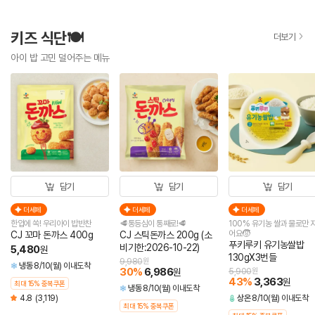
키즈 식단🍽️
더보기
아이 밥 고민 덜어주는 메뉴
담기
담기
담기
더세페
더세페
더세페
한입에 쏙! 우리아이 밥반찬
🥩통등심이 통째로!🥩
100% 유기농 쌀과 물로만 
어요🧒
CJ 꼬마 돈까스 400g
CJ 스틱돈까스 200g (소
푸키루키 유기농쌀밥
비기한:2026-10-22)
5,480
원
130gX3번들
9,980
원
냉동
8/10(월) 이내도착
30
%
6,986
원
5,900
원
43
%
3,363
원
최대 15% 중복쿠폰
냉동
8/10(월) 이내도착
4.8
(3,119)
상온
8/10(월) 이내도착
최대 15% 중복쿠폰