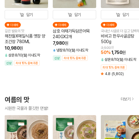
담기
담기
담기
더세페
더세페
더세페
삼호 야채가득담은어묵
깊은 발효의 맛
국내산 사골로 더 깊고 담백
해찬들X매일식품 옛장 양
비비고 한우사골곰탕
240GX2개
조간장 780ML
500g
7,980
원
10,980
원
3,500
원
냉장
8/10(월) 이내도착
50
%
1,750
원
상온
8/10(월) 이내도착
신상
최대 15% 중복쿠폰
상온
8/10(월) 이내도착
신상
최대 15% 중복쿠폰
최대 15% 중복쿠폰
4.8
(5,802)
여름의 맛
더보기
시원한 국물과 쫄깃한 면발!