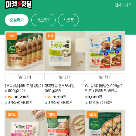
전체보기
오늘특가
박스특가
사은품
13%
6개
담기
담기
담기
[무료배송]비비고 영양삼계
행복한콩 연두부네컵
CJ 동치미물냉면 908g(2
탕800gX4개
360gX6개
인분)+함흥비빔냉면
474.4g(2인분)X2개
13
%
38,210
원
15
%
11,118
원
20,860
원
8/10(월) 이내도착
8/10(월) 이내도착
8/10(월) 이내도착
30%
15%
40%