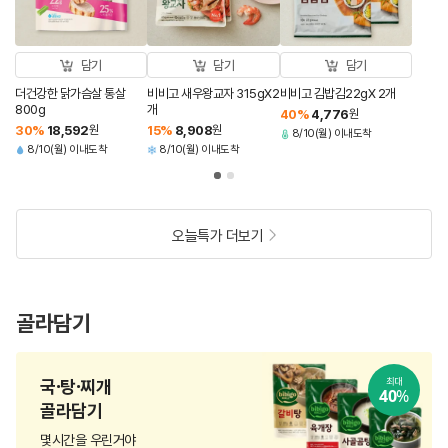
담기
담기
담기
더건강한 닭가슴살 통살
비비고 새우왕교자 315gX2
비비고 김밥김22gX 2개
800g
개
40
%
4,776
원
30
%
18,592
원
15
%
8,908
원
8/10(월) 이내도착
8/10(월) 이내도착
8/10(월) 이내도착
오늘특가 더보기
골라담기
국·탕·찌개
최대
40
%
골라담기
몇시간을 우린거야