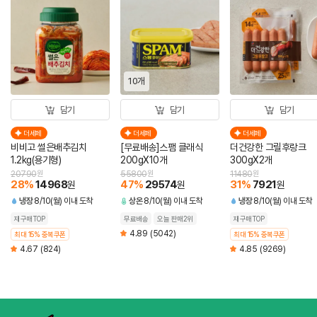
10개
담기
담기
담기
더세페
더세페
더세페
비비고 썰은배추김치
[무료배송]스팸 클래식
더건강한 그릴후랑크
1.2kg(용기형)
200gX10개
300gX2개
20790
원
55800
원
11480
원
28
%
14968
47
%
29574
31
%
7921
원
원
원
냉장
8/10(월) 이내 도착
상온
8/10(월) 이내 도착
냉장
8/10(월) 이내 도착
재구매TOP
무료배송
오늘 판매2위
재구매TOP
4.89
(5042)
최대 15% 중복쿠폰
최대 15% 중복쿠폰
4.67
(824)
4.85
(9269)