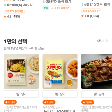
상온
8/10(월) 이내도착
상온
8/10(월) 이내도착
상온
8/10(월) 이내도착
신상
최대 15% 중복쿠폰
최대 15% 중복쿠폰
최대 15% 중복쿠폰
4.8
(1,234)
4.9
(485)
1만의 선택
더보기
올해 1만명 이상이 구매한 상품
1+1
담기
담기
담기
더세페
더세페
더세페
고슬고슬 밥알과 탱글한 새우의
촉촉 담백한 간식~
단짠단짠 불향까지, 한국인의
만남 🦐
울푸드
[1+1] CJ 크리스피치킨텐