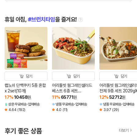
휴일 아침,
브런치타임
을 즐겨요!
tooltip
담기
담기
담기
랩노쉬 단백쿠키 5종 혼합
어리틀빗 웜그레인샐러드
어리틀빗 웜그레인샐러
x 2set(10개)
베스트 6종 세트
전체 9종 세트 2029gX
1257gX2개 (총12개)
개 (총9개)
17
%
10458
11
%
65771
12
%
52712
원
원
원
상온
무료배송
업체배송
냉동
무료배송
업체배송
냉동
무료배송
업체배송
4.64
(192)
4.0
(11)
3.97
(29)
후기 좋은 상품
더보기