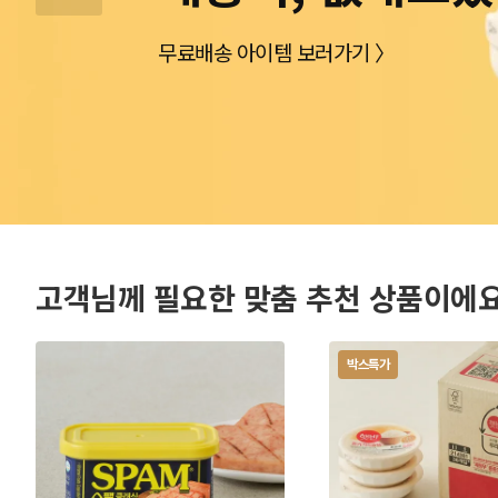
15% 중복할인 쿠폰받기 〉
첫구매 70% 할인 받으러가기 〉
무료배송 아이템 보러가기 〉
15% 중복할인 적용 〉
상하목장 프로즌 그릭요거트 증정 〉
최대 60% + 20% 할인적용 〉
오덴세 에스카 플레이트 받기 〉
풀리오 마사지기 받으러가기 〉
쿨러백 채우러 가기 〉
위글위글 캐리어받기 〉
따끈한 페이백 이벤트까지 〉
더마켓 적립금 1만원 받기 〉
구매하고 Dior 명품 접시 받기 〉
대량구매 견적받기 〉
고객님께 필요한 맞춤 추천 상품이에
박스특가