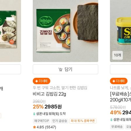
10개
담기
더세페
더세페
두 번 구워 고소한, 말기 편한 김밥김
나트륨 낮게,
2개
비비고 김밥김 22g
[무료배송]
200gX10
3980
원
25
%
2985
원
57800
원
49
%
29
상온
내일 8/8(토) 도착
상온
내일 8/8
재구매TOP
인기 급상승
최대 15% 중복쿠폰
무료배송
오
4.85
(5547)