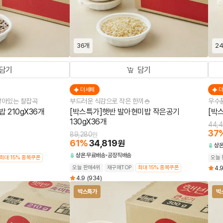
36개
2
담기
담기
더세페
살아있는 찰잡곡
부드러운 식감으로 작은 한끼🍚
우수품
 210gX36개
[박스특가]햇반 발아현미밥 작은공기
[박
130gX36개
44,
37
89,280
원
61
%
34,819
원
상
상온
무료배송
공장직배송
최대 15% 중복쿠폰
오늘 
오늘 판매4위
재구매TOP
최대 15% 중복쿠폰
4.
4.9
(934)
박스특가
박