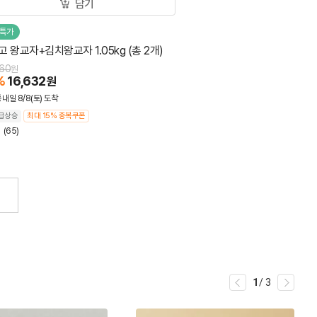
담기
특가
 왕교자+김치왕교자 1.05kg (총 2개)
60
원
%
16,632
원
동
내일 8/8(토) 도착
급상승
최대 15% 중복쿠폰
9
(65)
1
/
3