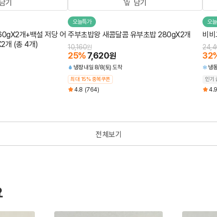
담기
담기
오늘특가
오늘
0gX2개+백설 저당 어
주부초밥왕 새콤달콤 유부초밥 280gX2개
비비고
개 (총 4개)
10,160
24,4
원
25
%
7,620
32
원
냉장
내일 8/8(토) 도착
냉
최대 15% 중복쿠폰
인기 
4.8
(764)
4.
전체보기
요