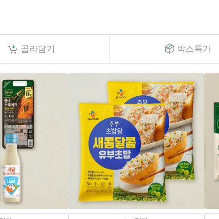
골라담기
박스특가