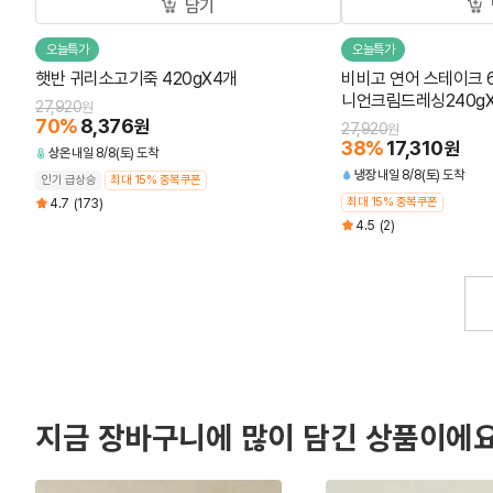
담기
오늘특가
오늘특가
햇반 귀리소고기죽 420gX4개
비비고 연어 스테이크 6
니언크림드레싱240gX2
27,920
원
70
%
8,376
원
27,920
원
38
%
17,310
원
상온
내일 8/8(토) 도착
냉장
내일 8/8(토) 도착
인기 급상승
최대 15% 중복쿠폰
최대 15% 중복쿠폰
4.7
(173)
4.5
(2)
지금 장바구니에 많이 담긴 상품이에