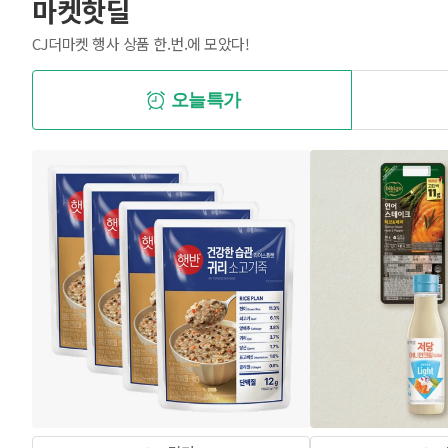
마켓핫딜
CJ더마켓 행사 상품 한.번.에 모았다!
오늘특가