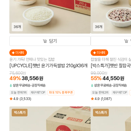
36개
36개
담기
더세페
더세페
윤기 가득! 언제나 맛있는 집밥
찹쌀을 더해 찰진 식감이 
[UPCYCLE]햇반 윤기가득쌀밥 210gX36개
[박스특가]햇반 찰잡곡밥
75,600
99,000
원
원
49
%
38,556
55
%
44,550
원
원
상온
무료배송
공장직배송
상온
무료배송
공장직배송
오늘 판매1위
재구매TOP
최대 15% 중복쿠폰
오늘 판매2위
재구매TOP
4.9
(3,533)
4.9
(1,087)
박스특가
박스특가