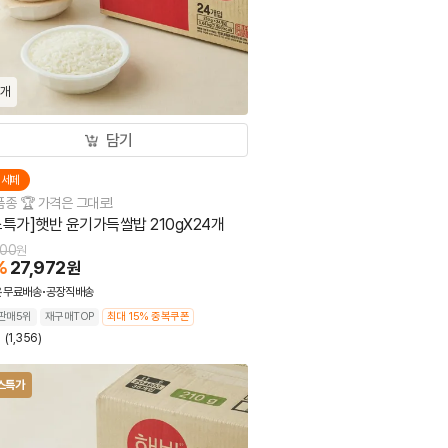
4개
담기
더세페
종 🏆 가격은 그대로!
스특가]햇반 윤기가득쌀밥 210gX24개
400
원
%
27,972
원
온
무료배송
공장직배송
판매5위
재구매TOP
최대 15% 중복쿠폰
9
(1,356)
스특가