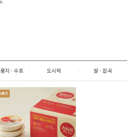
9)
누룽지 · 수프
도시락
쌀 · 잡곡
스특가