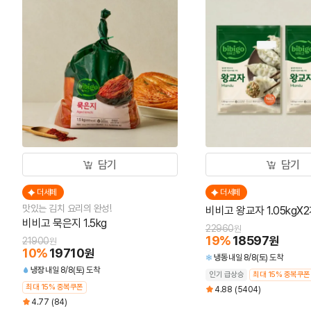
담기
담기
더세페
더세페
맛있는 김치 요리의 완성!
비비고 왕교자 1.05kgX
비비고 묵은지 1.5kg
22960
원
19
%
18597
원
21900
원
10
%
19710
원
냉동
내일 8/8(토) 도착
냉장
내일 8/8(토) 도착
인기 급상승
최대 15% 중복쿠폰
최대 15% 중복쿠폰
4.88
(5404)
4.77
(84)