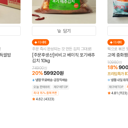
담기
더세페
더세페
밥
주문 즉시 완성되는 갓 만든 김치 그대로!
웍으로 볶은 듯
가득쌀밥
[주문후생산]비비고 베이직 포기배추
고메 중화짬뽕
김치 10kg
10980
원
18
%
90
74900
원
20
%
59920
원
프라임특가
8
냉장
무료배송
공장직배송
냉동
내일 8/8
오늘 판매8위
재구매TOP
재구매TOP
최대 15% 중복쿠폰
4.81
(1123)
4.62
(4323)