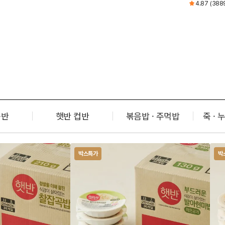
4.87
(388
솥반
햇반 컵반
볶음밥 · 주먹밥
죽 · 
박스특가
박