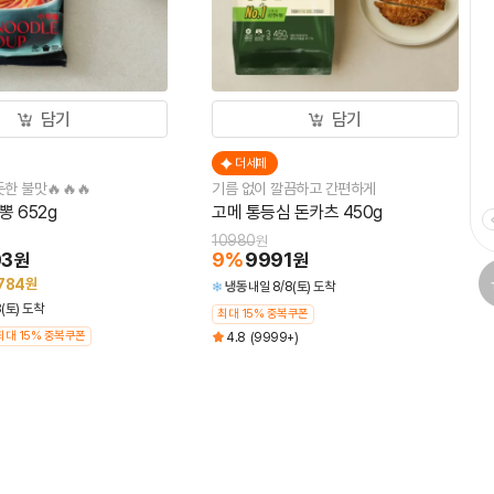
담기
담기
더세페
더
한 불맛🔥🔥🔥
기름 없이 깔끔하고 간편하게
새우 
 652g
고메 통등심 돈카츠 450g
비비
10980
878
원
03
9
%
9991
45
원
원
784
원
냉동
내일 8/8(토) 도착
냉동
(토) 도착
최대 15% 중복쿠폰
최대 
최대 15% 중복쿠폰
4.8
(9999+)
4.7