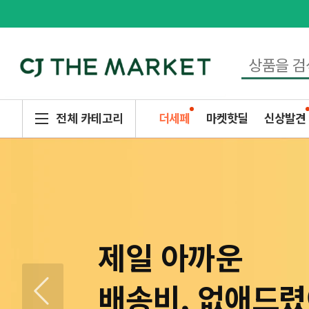
전체 카테고리
더세페
마켓핫딜
신상발견
8월 더세페
인생에 딱 한번 
제일 아까운
오늘만 이 가격
지금 더세페에서
추석 선물세트
생선구이 먹으려
썸머 건강관리
계곡 캠핑
햇반 환승 EVEN
강원도 굽이굽이
폭염경보
우리 믿지?
CJ 공식몰 대량
최대 75% 할인
할인 혜택
배송비, 없애드
라방 구성 그대로
8월 셀렉션 구매
사전예약 할인받
두팔 들고 대기중
닥터뉴트리와 함
여름 여행 준비해
미니 햇반 출시
맛도리템 찾아왔
여름나기 냉면 S
백설 파스타 소스
최대 56% 할인