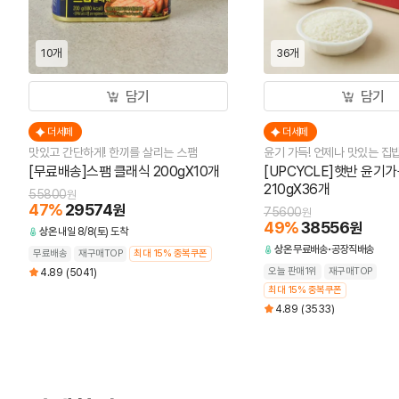
10개
36개
담기
담기
더세페
더세페
맛있고 간단하게! 한끼를 살리는 스팸
윤기 가득! 언제나 맛있는 집
[무료배송]스팸 클래식 200gX10개
[UPCYCLE]햇반 윤기
210gX36개
55800
원
47
%
29574
원
75600
원
49
%
38556
원
상온
내일 8/8(토) 도착
상온
무료배송
공장직배송
무료배송
재구매TOP
최대 15% 중복쿠폰
오늘 판매1위
재구매TOP
4.89
(5041)
최대 15% 중복쿠폰
4.89
(3533)