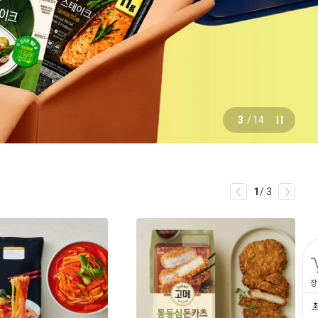
4
/
14
1
/
3
장