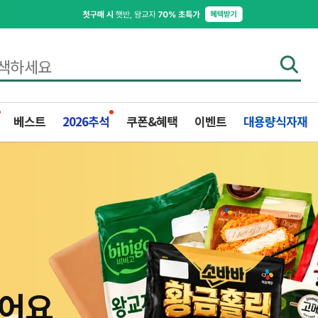
베스트
2026추석
쿠폰&혜택
이벤트
대용량식자재
받는
만!
고
T
구매
렸어요
혜택
기
께
요
어요
ET