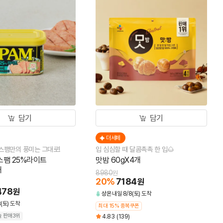
담기
담기
더세페
더
 스팸만의 풍미는 그대로!
입 심심할 때 달콤촉촉 한 입🌰
기름기
스팸 25%라이트
맛밤 60gX4개
백설 
개
8980
878
원
20
%
7184
21
원
478
원
상온
내일 8/8(토) 도착
냉장
(토) 도착
최대 15% 중복쿠폰
최대 
늘 판매3위
4.83
(139)
4.8