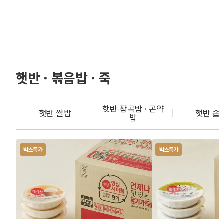
햇반 · 볶음밥 · 죽
햇반 잡곡밥 · 곤약
햇반 쌀밥
햇반 
밥
박스특가
박스특가