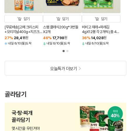
담기
담기
담기
[무료배송]고메 크리스피
스팸 클래식200g*3번들
비비고 재래+파래김
+오리지널400g+치즈크리
X2개
4gX12봉 각 2개씩 (총 48
스피+통모짜핫도그340g
봉)
27
%
28,411
원
46
%
17,798
원
36
%
14,028
원
(총 4개)
내일 8/10(월)도착
내일 8/10(월)도착
내일 8/10(월)도착
오늘특가 더보기
골라담기
국·탕·찌개
최대
40
%
골라담기
몇시간을 우린거야