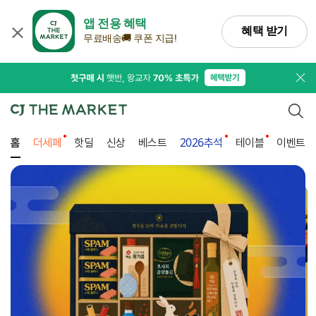
앱 전용 혜택
혜택 받기
무료배송🚚 쿠폰 지급!
프로
검색
홈
더세페
핫딜
신상
베스트
2026추석
테이블
이벤트