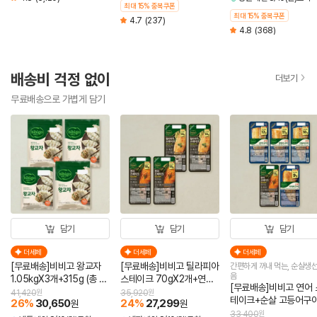
최대 15% 중복쿠폰
최대 15% 중복쿠폰
4.7
(237)
4.8
(368)
배송비 걱정 없이
더보기
무료배송으로 가볍게 담기
담기
담기
담기
더세페
더세페
더세페
[무료배송]비비고 왕교자
[무료배송]비비고 틸라피아
간편하게 꺼내 먹는, 순살생선
음
1.05kgX3개+315g (총 4
스테이크 70gX2개+연어
[무료배송]비비고 연어 
개)
스테이크 60gX2개 (총 4
41,420
원
35,920
원
테이크+순살 고등어구
26
%
30,650
24
%
27,299
원
원
개)
+순살 삼치구이+순살 
33,400
원