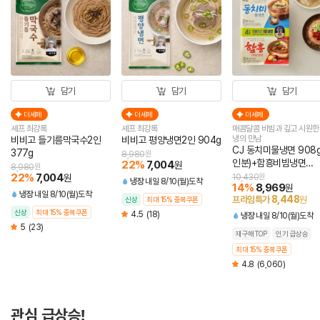
담기
담기
담기
더세페
더세페
더세페
셰프 최강록
셰프 최강록
매콤달콤 비빔과 깊고 시원한
냉의 만남
비비고 들기름막국수2인
비비고 평양냉면2인 904g
CJ 동치미물냉면 908g
377g
8,980
원
인분)+함흥비빔냉면
22
%
7,004
원
8,980
원
474.4g(2인분)
22
%
7,004
원
10,430
원
냉장
내일 8/10(월)도착
14
%
8,969
원
냉장
내일 8/10(월)도착
8,448
프라임특가
원
신상
최대 15% 중복쿠폰
신상
최대 15% 중복쿠폰
4.5
(18)
냉장
내일 8/10(월)도착
5
(23)
재구매TOP
인기 급상승
최대 15% 중복쿠폰
4.8
(6,060)
관심 급상승!