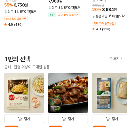
7,980
15,000
원
원
55
%
6,750
원
4,980
원
상온
내일 8/10(월)도착
20
%
3,984
원
상온
내일 8/10(월)도착
신상
최대 15% 중복쿠폰
상온
내일 8/10(월)도착
최대 15% 중복쿠폰
최대 15% 중복쿠폰
4.9
(486)
4.8
(328)
1만의 선택
더보기
올해 1만명 이상이 구매한 상품
담기
담기
담기