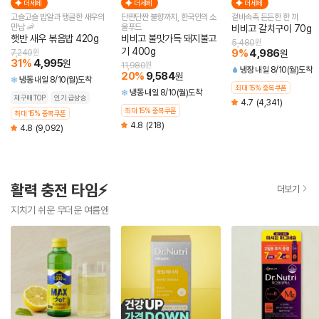
더세페
더세페
더세페
고슬고슬 밥알과 탱글한 새우의
단짠단짠 불향까지, 한국인의 소
겉바속촉 든든한 한 끼
만남 🦐
울푸드
비비고 갈치구이 70g
햇반 새우 볶음밥 420g
비비고 불맛가득 돼지불고
5,480
원
기 400g
9
%
4,986
7,240
원
원
31
%
4,995
원
11,980
원
냉장
내일 8/10(월)도착
20
%
9,584
원
냉동
내일 8/10(월)도착
최대 15% 중복쿠폰
냉동
내일 8/10(월)도착
재구매TOP
인기 급상승
4.7
(4,341)
최대 15% 중복쿠폰
최대 15% 중복쿠폰
4.8
(218)
4.8
(9,092)
활력 충전 타임⚡
더보기
지치기 쉬운 무더운 여름엔