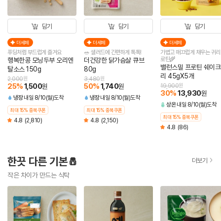
담기
담기
담기
더세페
더세페
더세페
푸딩처럼 부드럽게 즐겨요
🥗 샐러드에 간편하게 톡톡!
가볍고 매끄럽게 채우는 귀리
로틴🌾
행복한콩 모닝두부 오리엔
더건강한 닭가슴살 큐브
밸런스밀 프로틴 쉐이크
탈소스 150g
80g
리 45gX5개
2,000
원
3,480
원
25
%
1,500
50
%
1,740
원
원
19,900
원
30
%
13,930
원
냉장
내일 8/10(월)도착
냉장
내일 8/10(월)도착
상온
내일 8/10(월)도착
최대 15% 중복쿠폰
최대 15% 중복쿠폰
최대 15% 중복쿠폰
4.8
(2,810)
4.8
(2,150)
4.8
(86)
한끗 다른 기본🧂
더보기
작은 차이가 만드는 식탁