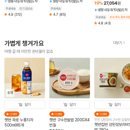
냉동
내일 8/10(월)도착
냉장
내일 8/10(월)도착
19
%
27,054
원
미구이+순살 임연수구
60g (총 5개)
무료배송
인기 급상승
무료배송
냉장
내일 8/10(월)도착
4.9
(312)
4.7
(85)
무료배송
최대 15% 중복쿠
4.8
(43)
가볍게 챙겨가요
더보기
여행 갈 때 이만한 준비물이 없죠
6개
담기
담기
담기
더세페
더세페
더세페
햇반 파로 누룽지차
햇반 구수한쌀밥 200GX4
진한 강된장의 구수한 감칠맛
햇반컵반 강된장보리비
500mlX6개
번들
밥 280g