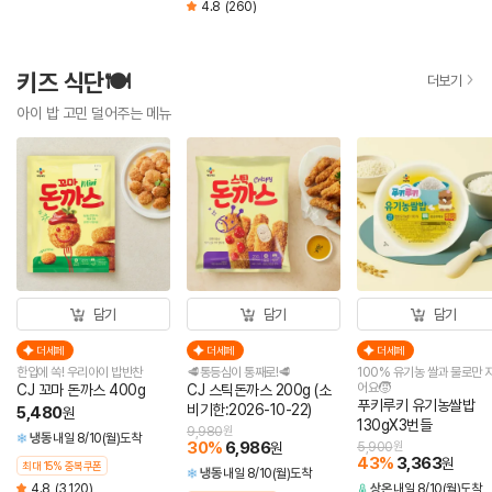
4.8
(260)
키즈 식단🍽️
더보기
아이 밥 고민 덜어주는 메뉴
담기
담기
담기
더세페
더세페
더세페
한입에 쏙! 우리아이 밥반찬
🥩통등심이 통째로!🥩
100% 유기농 쌀과 물로만 
어요🧒
CJ 꼬마 돈까스 400g
CJ 스틱돈까스 200g (소
푸키루키 유기농쌀밥
비기한:2026-10-22)
5,480
원
130gX3번들
9,980
원
냉동
내일 8/10(월)도착
30
%
6,986
원
5,900
원
43
%
3,363
원
최대 15% 중복쿠폰
냉동
내일 8/10(월)도착
4.8
(3,120)
상온
내일 8/10(월)도착