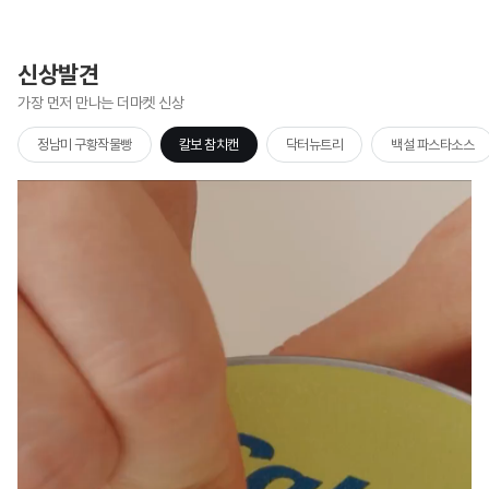
신상발견
가장 먼저 만나는 더마켓 신상
 구황작물빵
칼보 참치캔
닥터뉴트리
백설 파스타소스
비비고