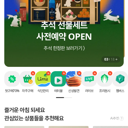
인생에 딱 한번 받는
지금 더세페에서만!
추석 선물세트
8월 셀렉션 구매혜택
할인 혜택
사전예약 OPEN
상하목장 프로즌 그릭요거트 증정 〉
첫구매 70% 할인 받으러가기 〉
추석 한정판 보러가기 〉
03
18
첫구매70%
자주구매
식단관리
테이블
신상발견
라이브
프리퀀시
멤버스
즐거운 아침 되세요
관심있는 상품들을 추천해요
Ai추천
tool