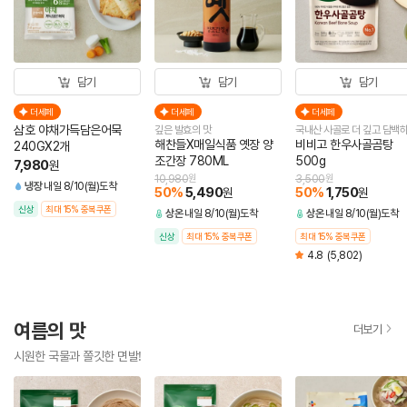
담기
담기
담기
더세페
더세페
더세페
삼호 야채가득담은어묵
깊은 발효의 맛
국내산 사골로 더 깊고 담백
해찬들X매일식품 옛장 양
비비고 한우사골곰탕
240GX2개
조간장 780ML
500g
7,980
원
10,980
원
3,500
원
냉장
내일 8/10(월)도착
50
%
5,490
50
%
1,750
원
원
신상
최대 15% 중복쿠폰
상온
내일 8/10(월)도착
상온
내일 8/10(월)도착
신상
최대 15% 중복쿠폰
최대 15% 중복쿠폰
4.8
(5,802)
여름의 맛
더보기
시원한 국물과 쫄깃한 면발!