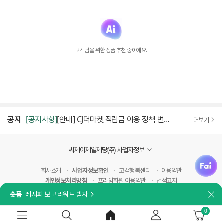
고객님을 위한 상품 추천 중이에요.
공지
[공지사항]
[안내] CJ더마켓 적립금 이용 정책 변경 안내 [2026.09.01 시행]
더보기
씨제이제일제당(주) 사업자정보
fai
회사소개
사업자정보확인
고객행복센터
이용약관
개인정보처리방침
프라임회원 이용약관
법적고지
숏폼
레시피 보고 리워드 받자
닫
0