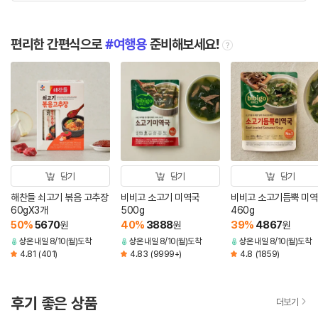
편리한 간편식으로
여행용
준비해보세요!
tooltip
담기
담기
담기
해찬들 쇠고기 볶음 고추장
비비고 소고기 미역국
비비고 소고기듬뿍 미
60gX3개
500g
460g
50
%
5670
40
%
3888
39
%
4867
원
원
원
상온
내일 8/10(월)도착
상온
내일 8/10(월)도착
상온
내일 8/10(월)도착
4.81
(401)
4.83
(9999+)
4.8
(1859)
후기 좋은 상품
더보기