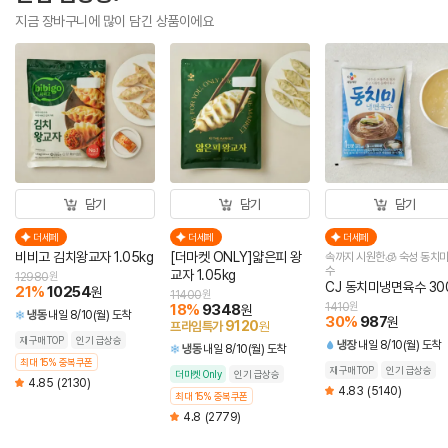
지금 장바구니에 많이 담긴 상품이에요
담기
담기
담기
더세페
더세페
더세페
비비고 김치왕교자 1.05kg
[더마켓 ONLY]얇은피 왕
속까지 시원한🧊 숙성 동치미
수
교자 1.05kg
12980
원
CJ 동치미냉면육수 30
21
%
10254
원
11400
원
1410
원
18
%
9348
원
냉동
내일 8/10(월) 도착
30
%
987
원
9120
프라임특가
원
재구매TOP
인기 급상승
냉장
내일 8/10(월) 도착
냉동
내일 8/10(월) 도착
최대 15% 중복쿠폰
재구매TOP
인기 급상승
더마켓 Only
인기 급상승
4.85
(2130)
4.83
(5140)
최대 15% 중복쿠폰
4.8
(2779)