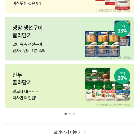
미친듯한 깊은 맛!
.
※ 인기상품은 조기 품절될 수 있어요.
냉장 생선구이
최대
33
%
골라담기
겉바속촉 생선구이
전자레인지 1분 뚝딱
.
※ 인기상품은 조기 품절될 수 있어요.
만두
최대
20
%
골라담기
왕교자 베스트도
더사면 더할인!
.
※ 인기상품은 조기 품절될 수 있어요.
골라담기 더보기