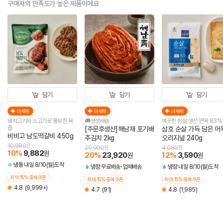
구매자의 만족도가 높은 제품이에요
담기
담기
담기
더세페
더세페
더세페
돼지고기와 소고기로 풍부한 육
🚚생생배송
깨끗한 흰살 생선 연육 83%
즙
[주문후생산]해남재 포기배
삼호 순살 가득 담은 어
비비고 남도떡갈비 450g
추김치 2kg
오리지널 240g
10,980
원
29,900
원
4,080
원
10
%
9,882
원
20
%
23,920
12
%
3,590
원
원
냉동
내일 8/10(월)도착
냉장
무료배송
업체배송
냉장
내일 8/10(월)도착
최대 15% 중복쿠폰
최대 15% 중복쿠폰
최대 15% 중복쿠폰
4.8
(9,999+)
4.7
(91)
4.8
(1,985)