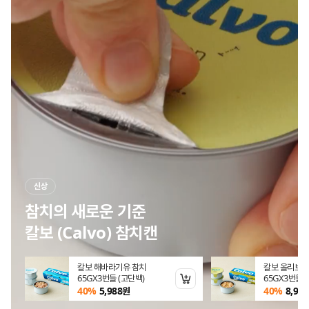
신상
나에게 맞는 닥터뉴트리는?
닥터뉴트리 9종 라인업
일 참치
닥터뉴트리 혈행건강 rTG오
닥터뉴트리 
 (엑스트라버진
메가3 60캡슐(60일분)
랄 B+ X60정
장바구니 담기
장바구니 담기
원
19%
12,879
원
19%
12,87