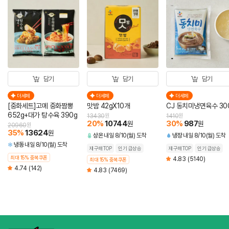
담기
담기
담기
더세페
더세페
더세페
[중화세트]고메 중화짬뽕
맛밤 42gX10개
CJ 동치미냉면육수 30
652g+대가 탕수육 390g
13430
원
1410
원
20
%
10744
30
%
987
원
원
20960
원
35
%
13624
원
상온
내일 8/10(월) 도착
냉장
내일 8/10(월) 도착
냉동
내일 8/10(월) 도착
재구매TOP
인기 급상승
재구매TOP
인기 급상승
최대 15% 중복쿠폰
4.83
(5140)
최대 15% 중복쿠폰
4.74
(142)
4.83
(7469)