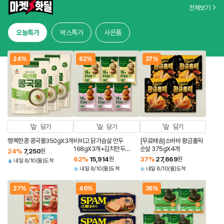
전체보기
오늘특가
박스특가
사은품
24%
62%
37%
담기
담기
담기
행복한콩 콩국물350gX3개
비비고 닭가슴살 만두
[무료배송]소바바 황금홀릭
168gX3개+김치만두
순살 375gX4개
24
%
7,250
원
168gX3개(총 6개)
62
%
15,914
원
37
%
27,669
원
내일 8/10(월)도착
내일 8/10(월)도착
내일 8/10(월)도착
27%
46%
36%