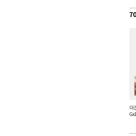
7
더건
Gx