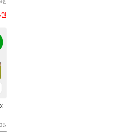
0
원
8
원
X
0
원