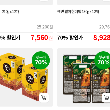
 210g x 12개
햇반 발아현미밥 130g x 12개
25,200
29,76
원
7,560
8,92
0% 할인가
원
70% 할인가