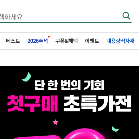
베스트
2026추석
쿠폰&혜택
이벤트
대용량식자재