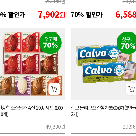
26,340
21,96
원
7,902
6,58
0% 할인가
원
70% 할인가
강한 소스닭가슴살 10종 세트 (100
칼보 올리브오일참치65GX6개(3번들
10개)
2개)
49,800
29,96
원