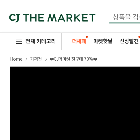
전체 카테고리
더세페
마켓핫딜
신상발견
Home
기획전
❤️CJ더마켓 첫구매 70%❤️