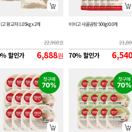
고 왕교자 1.05kg x 2개
비비고 사골곰탕 500gX10개
22,960
21,80
원
6,888
6,54
0% 할인가
원
70% 할인가