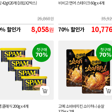
 42gX20개 (10입X2박스)
비비고 연어 스테이크 60g x 4개
26,860
35,92
원
8,058
10,77
0% 할인가
원
70% 할인가
 클래식 200g x 4개
고메 소바바치킨 소이허니 순살
375g x 2개