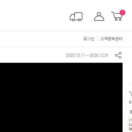
0
로그인
고객행복센터
2025.12.11 ~ 2026.12.31
장
[
C
7