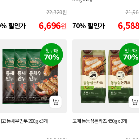
22,320
21,96
원
6,696
6,58
0% 할인가
원
70% 할인가
고 통새우만두 200g x 3개
고메 통등심돈카츠 450g x 2개