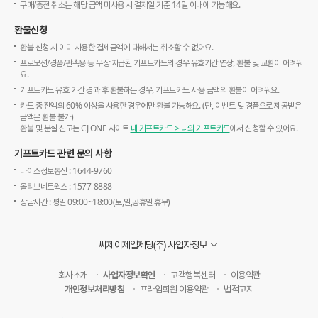
구매/충전 취소는 해당 금액 미사용 시 결제일 기준 14일 이내에 가능해요.
환불신청
환불 신청 시 이미 사용한 결제금액에 대해서는 취소할 수 없어요.
프로모션/경품/판촉용 등 무상 지급된 기프트카드의 경우 유효기간 연장, 환불 및 교환이 어려워
요.
기프트카드 유효 기간 경과 후 환불하는 경우, 기프트카드 사용 금액의 환불이 어려워요.
카드 총 잔액의 60% 이상을 사용한 경우에만 환불 가능해요. (단, 이벤트 및 경품으로 제공받은
금액은 환불 불가)
환불 및 분실 신고는 CJ ONE 사이트
내 기프트카드 > 나의 기프트카드
에서 신청할 수 있어요.
기프트카드 관련 문의 사항
나이스정보통신 : 1644-9760
올리브네트웍스 : 1577-8888
상담시간 : 평일 09:00~18:00(토,일,공휴일 휴무)
씨제이제일제당(주) 사업자정보
회사소개
사업자정보확인
고객행복센터
이용약관
개인정보처리방침
프라임회원 이용약관
법적고지