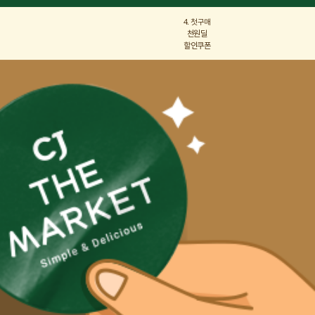
4. 첫구매
천원딜
할인쿠폰