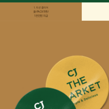
1. 미션 클리어
올-PACK쿠폰/
1천만원 지급